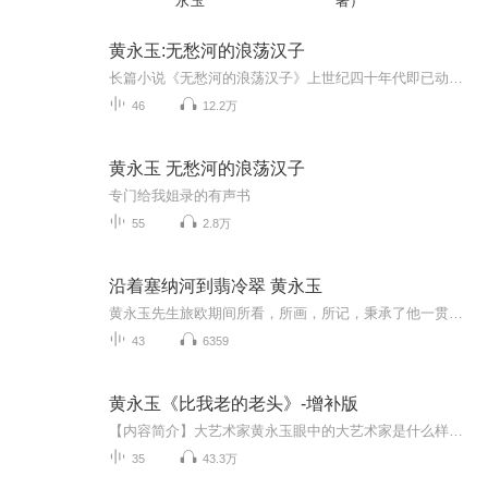
永玉
著）
黄永玉:无愁河的浪荡汉子
长篇小说《无愁河的浪荡汉子》上世纪四十年代即已动笔，历经动荡的岁月，几次停辍，至作者八十多岁始得以续写，现在完成的第一部《朱雀城》，描写的是作者童年生活过的故乡的风貌。这是一部浓墨重彩的历史生活长卷，一幅多民族文化交融的边城风俗图画。作...
46
12.2万
黄永玉 无愁河的浪荡汉子
专门给我姐录的有声书
55
2.8万
沿着塞纳河到翡冷翠 黄永玉
黄永玉先生旅欧期间所看，所画，所记，秉承了他一贯的风格，智慧、幽默、风趣
43
6359
黄永玉《比我老的老头》-增补版
【内容简介】大艺术家黄永玉眼中的大艺术家是什么样的呢？80岁的黄永玉老人在这本散文新作《比我老的老头》中，给我们讲了那些比他还老的老头的故事。在这本具有黄氏独特风格的书中，一代“鬼才”黄永玉用风趣且另类的语言给我们讲述他相识的那些“比他老的老头”：钱钟书、沈从文、李可染、张乐平、林风眠、张伯驹、许麟庐、廖冰兄、郑可、陆志痒、余所亚、黄苗子……这些群星般闪亮的名字辉映了中国20世纪中后叶至21世纪的文化天空。唉！都错过了，年轻人是时常错过老人的故事一串串，像挂...
35
43.3万