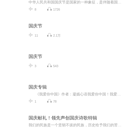
中华人民共和国国庆节是国家的一种象征，是伴随着国家的出现而出现的。让我们用诗歌朗诵歌颂祖国的繁荣富强，国泰民安。
8
1726
国庆节
11
2.1万
国庆节
3
543
国庆专辑
《我爱你中国》作者：凝嫣心语我爱你中国！我爱你春天蓬勃的秧苗；我爱你秋日金黄的硕果。我爱你中国！我爱你青松气质，我爱你红梅品格！我爱你家乡的甜蔗好像乳汁滋润着我的心窝。我爱你中国，我要把最美的歌儿献给你，我的母亲我的祖国。我爱你中国，我爱...
1
78
国庆献礼！领先声创国庆诗歌特辑
我们的民族是一个坚韧不拔的民族，历史给予我们的苦难都变成了闪着金光的勋章！我们的国家是一个龙腾虎跃的国家，那条巨龙正以不可阻挡之势崛起于神奇的东方！------------------------------------------------值此祖国70周年华诞之际，领先声创以诗歌向祖国献礼！用我们的声音、用我们的热血、用我们的灵魂诵读经典爱国篇章，歌颂我们的祖国！永远繁荣富强！