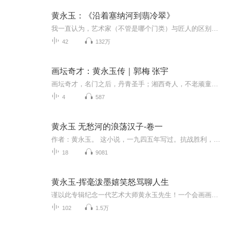
黄永玉：《沿着塞纳河到翡冷翠》
我一直认为，艺术家（不管是哪个门类）与匠人的区别在个性，匠人可以熟练地生产出一批又一批标准的产品，但是艺术家必须生产的是一个又一个有统一风格又有迥异个性的作品。 黄老是有个性的艺术家，画如其文，文如其人。用画笔和钢笔，他的个性一以贯之，有画家的恣肆挥洒，作家的酣畅淋漓，有活泼老头儿的调皮捣蛋。 所以，他在我心中，是立体的。 好像我曾经认得过他那样的立体。 所以，播读一遍他的书，把自己换位成他，体会他人生中一段小小的旅程，走进他眼睛里看到的那一处“异乡”，不管是空间的，还是心理的。 做这样的一个老头儿，应该很幸福的吧。
42
132万
画坛奇才：黄永玉传｜郭梅 张宇
画坛奇才，名门之后，丹青圣手；湘西奇人，不老顽童。他，就是无愁河上的浪荡汉子――画坛奇才黄永玉。多样性的性格和行止，孕育了他独特而义奇异的艺术生活和成就。
4
587
黄永玉 无愁河的浪荡汉子-卷一
作者：黄永玉。 这小说，一九四五年写过。抗战胜利，顾不上了。解放后回北京，忙于教学、木刻创作、开会、下乡，接着一次次令人战栗的“运动”，眼前好友和尊敬的前辈相继不幸；为文如预感将遭遇覆巢之危，还有甚么叫做“胆子”的东西能够支撑？重新动笔，...
18
9081
黄永玉-挥毫泼墨嬉笑怒骂聊人生
谨以此专辑纪念一代艺术大师黄永玉先生！一个会画画的「齐天大圣」，一个偶尔参加组织生活的孙悟空，听不同版本的贝多芬第六交响曲《田园》，打赌一场拳击比赛里谁会赢，听着Beatles讨论《世说新语》，研究蜘蛛的活法准备一幅新画《价值的判断》……一代豪...
102
1.5万