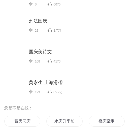
8
6076
刑法国庆
26
1.7万
国庆美诗文
108
4173
黄永生-上海滑稽
129
85.7万
您是不是在找：
普天同庆
永庆升平前传
嘉庆皇帝