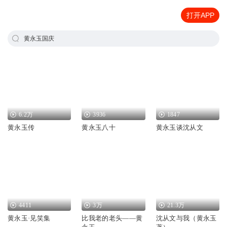
打开APP
黄永玉国庆
6.2万
3936
1847
黄永玉传
黄永玉八十
黄永玉谈沈从文
4411
3万
21.3万
黄永玉·见笑集
比我老的老头——黄
沈从文与我（黄永玉