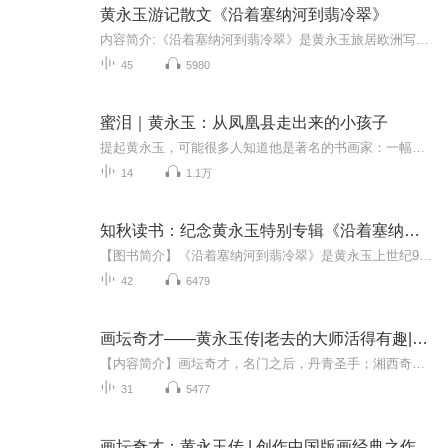
黄永玉游记散文《沿着塞纳河到翡冷翠》
内容简介:《沿着塞纳河到翡冷翠》是黄永玉旅居欧洲写生作画时所写的艺术游记散文，全书分《沿着塞纳河》《翡冷翠情怀》两辑。跟随作者的笔触，读者可以欣赏到别样的艺术景观：巴黎圣母院、埃菲尔铁塔、菲埃索里山、达·芬奇纪念馆，以及爱伦堡回忆录中提及...
45
5980
蜜泪｜黄永玉：从凤凰县走出来的小孩子
提起黄永玉，可能很多人知道他是著名的书画家：一幅猫头鹰、一池荷花、一枚猴票、一个酒鬼瓶，便轰动了国内外艺术界。实际上，他在文学上的造诣也非常高。不管是诗歌、散文，还是小说，他都有一套自己的独特风格。用黄永玉的话说就是，“我让那些形象都姓...
14
1.1万
知秋读书：纪念黄永玉特别专辑《沿着塞纳河到翡冷翠》
【图书简介】《沿着塞纳河到翡冷翠》是黄永玉上世纪90年代旅居欧洲写生作画时所写的艺术游记散文，出版三十余年来广受读者喜爱。全书分两辑:《沿着塞纳河》《翡冷翠情怀》。跟随黄先生的笔触，我们可以欣赏到别样的艺术景观:巴黎圣母院、埃菲尔铁塔、菲埃...
42
6479
画坛奇才——黄永玉传|老去的大师活得有趣|艺术名人传记|AI电子书
【内容简介】画坛奇才，名门之后，丹青圣手；湘西奇人，不老顽童。他，就是无愁河上的浪荡汉子——画坛奇才黄永玉。多样性的性格和行止，孕育了他独特而义奇异的艺术生活和成就。【作者介绍】 作者：郭梅，张宇 【主播介绍】 我是江苏人民出版社的AI主播，...
31
5477
画坛奇才：黄永玉传 | 创作中国版画经典之作《阿诗玛》，丹青圣手，艺术大师