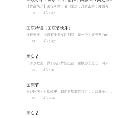
【作品简介】画坛奇才，名门之后，丹青圣手；湘西奇才，不老顽童。他，就是无愁河上的浪荡汉子——画坛奇才黄永玉。多样性的性格和行止，孕育了他独特而奇异的艺术生活和成就。【黄永玉】后来，也正是这广泛的阅读让黄永玉终身受用不尽——14岁那年，他已...
33
4.3万
国庆特辑（国庆节快乐）
在评书界，小魏有个朋友叫刘鹏，是一个为评书努力的小伙子。在2021年国庆期间，他想弄个特辑，便烦劳我给他录个爱国题材的评书小段儿。这种事情，不是特殊情况，小魏一般不会拒绝，也就给其录了一个《鲁迅踢鬼》，等他传完，我再传到我的专辑里。另外，小...
14
1.6万
国庆节
十月欢歌里，我们共庆辉煌过往，更以赤子之心，向未来书写滚烫的誓言——这盛世，值得我们以热爱相拥。
10
465
国庆节
喜迎国庆十月欢歌里，我们共庆辉煌过往，更以赤子之心，向未来书写滚烫的誓言——这盛世，值得我们以热爱相拥。
20
4542
国庆节