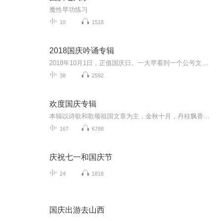
魔性早功练习
10
1518
2018国庆吟诵专辑
2018年10月1日，正值国庆日。一大早看到一个公号文章，正是文天祥的《己卯十月一日至燕越五日罹狴犴有感而赋》。当然，彼十一非当今的十一。不过数字的巧合还是让人感触，今天拿来读一读，体味一番历史英杰的民族情怀，恰也当时。 根据诗题来看，这组诗是写于十月一日至十月五日之间，是文天祥被俘之后所作，这些诗作不仅有凛凛正气，更也能看的到他百端交集的复杂情感。另一首于右任先生的《望大陆》，微信公号有称《望乡》，一句“山之上国之殇”荡气回肠，一并兴起拿来读了一读。仓促间多有瑕疵...
38
2592
欢度国庆专辑
本辑以诗歌和歌颂祖国文章为主，金秋十月，丹桂飘香，在这个充满丰收喜悦的季节里，我们满怀激动和自豪，迎来了中华人民共和国76周年华诞。这不仅是一个庄重的纪念日，更是全体中华儿女共同欢庆的盛大的节日，承载着深厚的民族情感和历史意义.
167
6788
庆祝七一和国庆节
24
1818
国庆出游去山西