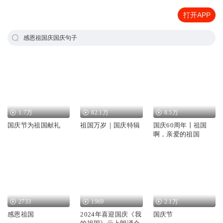
打开APP
感恩祖国庆国庆句子
1.7万
82.1万
8.5万
国庆节为祖国献礼
祖国万岁｜国庆特辑
国庆60周年丨祖国
啊，亲爱的祖国
2733
1969
2.1万
感恩祖国
2024年喜迎国庆《我
国庆节