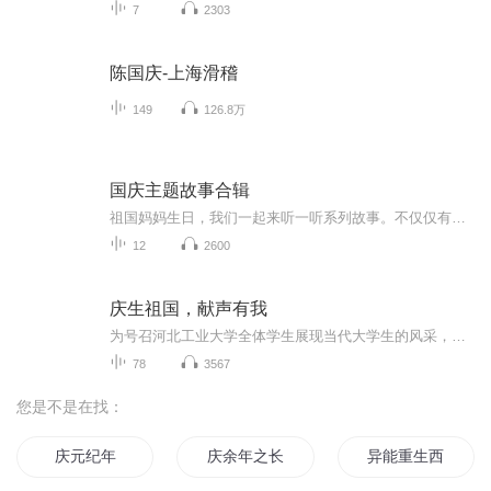
7
2303
陈国庆-上海滑稽
149
126.8万
国庆主题故事合辑
祖国妈妈生日，我们一起来听一听系列故事。不仅仅有《我的祖国》，还有红军故事，也有关于战争的故事，让大家体会到和平年代的不易。
12
2600
庆生祖国，献声有我
为号召河北工业大学全体学生展现当代大学生的风采，以青春之名献声祖国，共庆祖国母亲71华诞。致敬祖国母亲、奋斗岁月，感恩和平年代、和谐社会。河北工业大学大学生校园广播站、大学生通讯社举办“庆生祖国，献声有我”国庆专题活动。让爱国从身边做起，...
78
3567
您是不是在找：
庆元纪年
庆余年之长歌行
异能重生西门庆