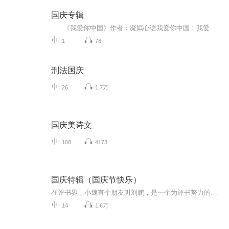
国庆专辑
《我爱你中国》作者：凝嫣心语我爱你中国！我爱你春天蓬勃的秧苗；我爱你秋日金黄的硕果。我爱你中国！我爱你青松气质，我爱你红梅品格！我爱你家乡的甜蔗好像乳汁滋润着我的心窝。我爱你中国，我要把最美的歌儿献给你，我的母亲我的祖国。我爱你中国，我爱...
1
78
刑法国庆
26
1.7万
国庆美诗文
108
4173
国庆特辑（国庆节快乐）
在评书界，小魏有个朋友叫刘鹏，是一个为评书努力的小伙子。在2021年国庆期间，他想弄个特辑，便烦劳我给他录个爱国题材的评书小段儿。这种事情，不是特殊情况，小魏一般不会拒绝，也就给其录了一个《鲁迅踢鬼》，等他传完，我再传到我的专辑里。另外，小...
14
1.6万