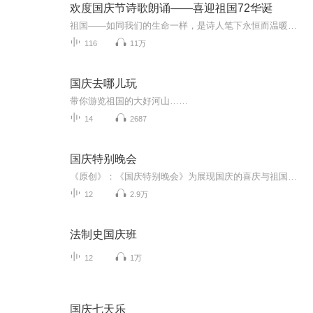
欢度国庆节诗歌朗诵——喜迎祖国72华诞
祖国——如同我们的生命一样，是诗人笔下永恒而温暖的主题。在祖国72周年华诞来临之际，特创建这个诗歌朗诵专辑，诵读经典爱国篇章，和大家一起歌颂祖国，向国庆的献礼！祝愿伟大的祖国繁荣富强，祝愿大家国庆节快乐，度过平安快乐的黄金周假期！
116
11万
国庆去哪儿玩
带你游览祖国的大好河山……
14
2687
国庆特别晚会
《原创》：《国庆特别晚会》为展现国庆的喜庆与祖国的深情我将以具体的场景切入从清晨升旗的庄严到街头巷尾的欢庆到历史与当下的交融，用优美的笔触传递对祖国的热爱与自豪！用诗歌和情感美文形式，歌颂祖国的繁荣富强，祝人民幸福安康！
12
2.9万
法制史国庆班
12
1万
国庆七天乐