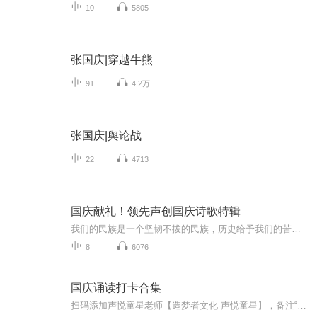
10
5805
张国庆|穿越牛熊
91
4.2万
张国庆|舆论战
22
4713
国庆献礼！领先声创国庆诗歌特辑
我们的民族是一个坚韧不拔的民族，历史给予我们的苦难都变成了闪着金光的勋章！我们的国家是一个龙腾虎跃的国家，那条巨龙正以不可阻挡之势崛起于神奇的东方！------------------------------------------------值此祖国70周年华诞之际，领先声创以诗歌向祖国献礼！用我们的声音、用我们的热血、用我们的灵魂诵读经典爱国篇章，歌颂我们的祖国！永远繁荣富强！
8
6076
国庆诵读打卡合集
扫码添加声悦童星老师【造梦者文化-声悦童星】，备注“诵读打卡”报名，已添加好友的，直接发送“诵读打卡”报名，报名成功后进入社群。