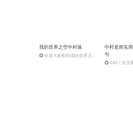
我的世界之空中村落
中村老师实用
句
欢迎大家收听(我的世界之狂
野大陆)
040丨生活
么