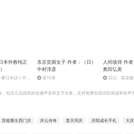
｜日本外教纯正
东京贫困女子 作者：（日）
人间值得 作者
）
中村淳彦
奥田弘美
一番日本語丨中村
第10章
后记：莲花微
記憶（5）スパ
リタン
辑，包含正品授权的连播声音和文字全集，支持免费在线试听阅读和有声书
异能重生西门庆
庆云传奇
普天同庆
庆阳成长手札
大庆
那年那月那时节
安庆年记事
重生之西门庆
快斗与青子的情