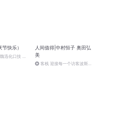
庆节快乐）
人间值得|中村恒子 奥田弘
美
：魏迅化口技 二
唱法和原生态
客栈 迎接每一个访客波斯诗
人鲁米