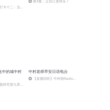
第4集：让自己更快乐！
打卡十二：当阳
化中的城中村
中村老师早安日语电台
【直播回听】中村朝Radio☀️
64
题研究第九章