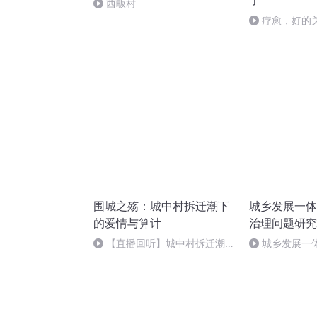
了
西畈村
疗愈，好的
围城之殇：城中村拆迁潮下
城乡发展一体
的爱情与算计
治理问题研究
【直播回听】城中村拆迁潮下
城乡发展一
的爱情与算计
理问题研究 53
（完）