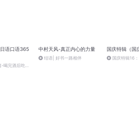
日语口语365
中村天风-真正内心的力量
国庆特辑（国
结语| 好书一路相伴
国庆特辑16
胡 东方红+一般
篇-喝完酒后吃什