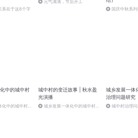
结）
元气满满，节后开工
关系在于这8个字
国庆中秋系列
桥
化中的城中村
城中村的变迁故事 | 秋水盈
城乡发展一体
光演播
治理问题研究
体化中的城中村治
城乡发展一体化中的城中村治
城中村治理问
 第九章-结论
理问题研究 58 结论（完）
结论（完）