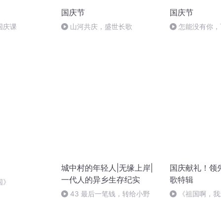
国庆节
国庆节
国庆课
山河共庆，盛世长歌
怎能没有你，
城中村的年轻人|无缘上岸|
国庆献礼！领
一代人的异乡生存纪实
歌特辑
国》
43 最后一笔钱，转给小野
《祖国啊，我
婉