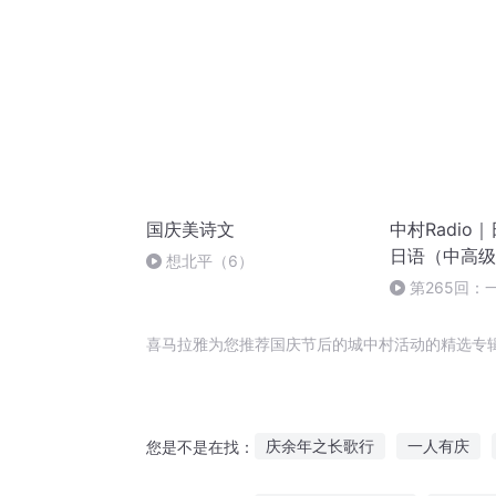
国庆美诗文
中村Radio
日语（中高级
想北平（6）
第265回：
先生のおいしい
ゲッティナポ
喜马拉雅为您推荐国庆节后的城中村活动的精选专
庆余年之长歌行
一人有庆
您是不是在找：
重生西门庆
十二个情人节