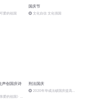
国庆节
可爱的祖国
文化自信 文化强国
先声创国庆诗
刑法国庆
2020年华成法硕国庆提高班
刑法陈 (26)
亲爱的祖国》温