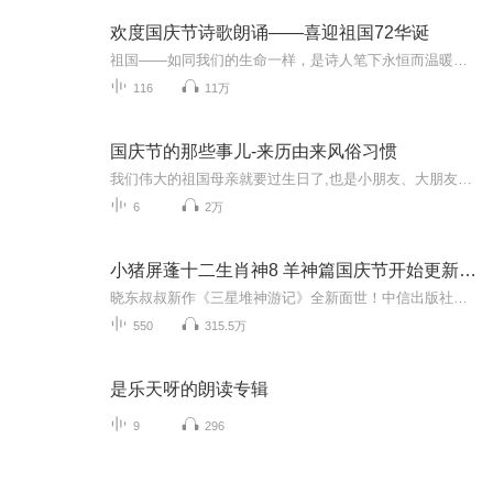
欢度国庆节诗歌朗诵——喜迎祖国72华诞
祖国——如同我们的生命一样，是诗人笔下永恒而温暖的主题。在祖国72周年华诞来临之际，特创建这个诗歌朗诵专辑，诵读经典爱国篇章，和大家一起歌颂祖国，向国庆的献礼！祝愿伟大的祖国繁荣富强，祝愿大家国庆节快乐，度过平安快乐的黄金周假期！
116
11万
国庆节的那些事儿-来历由来风俗习惯
我们伟大的祖国母亲就要过生日了,也是小朋友、大朋友们最喜欢的“国庆小长假”或说“黄金周”还有说”国庆7天乐”的，说法真是不一而足。那么“国庆节”是怎么来的？自古以来国庆节怎么庆贺？新中国国庆节的来历，以及新中国国庆节的庆贺方式又有哪些呢？ ...
6
2万
小猪屏蓬十二生肖神8 羊神篇国庆节开始更新啦！
晓东叔叔新作《三星堆神游记》全新面世！中信出版社出版！京东当当淘宝均有售！点蓝色字收听——《小猪屏蓬爆笑日记2024》《小猪屏蓬爆笑日记2》《小猪屏蓬爆笑日记1》让你笑得喘不上气！《我进故宫当富翁——小猪屏蓬故宫财商笔记》教你成为大富翁！《小...
550
315.5万
是乐天呀的朗读专辑
9
296