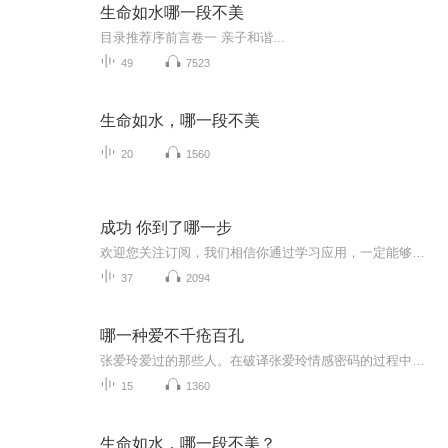
生命如水哪一段不美
目录推荐序前言卷一 亲子和谐...
49
7523
生命如水，哪一段不美
20
1560
成功 你到了哪一步
欢迎您关注订阅，我们相信你通过学习应用，一定能够实现你的梦想与价值。 首席讲师：陆瑶 欢迎学习交流：cen33168凡是新的事情在起头总是这样来的，起初热心的人很多，而不久就冷淡下去，撒手不做了，因为他已经明白，不经过一番苦工是做不成的，而只有想做的人，才忍得过这番痛苦。——陆瑶你有信仰就年轻，疑惑就年老；有自信就年轻，畏惧就年老；有希望就年轻，绝望就年老；岁月使你皮肤起皱，但是失去了热忱，就损伤了灵魂。——陆瑶欢迎关注订阅本栏目，想的不一样，才能活得不一样，用持...
37
2094
哪一种爱不千疮百孔
张爱玲爱过的那些人。在破译张爱玲情感密码的过程中，重新发现张爱玲，在发现张爱玲的路途上，常常遇见我们自己。
15
1360
生命如水，哪一段不美？