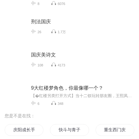
8
6076
刑法国庆
26
1.7万
国庆美诗文
108
4173
9大红楼梦角色，你最像哪一个？
【�红楼另类打开方式】当十二钗玩转朋友圈，王熙凤妥妥职场女强人，黛玉只会哭哭啼啼？宝钗拒绝恋爱脑？爆笑拆解豪门秘辛+人物暗黑心理！原著党狂喜，小白秒懂。脑洞比大观园还大，订阅关注不迷路！��
6
348
您是不是在找：
庆阳成长手札
快斗与青子的情人节
重生西门庆