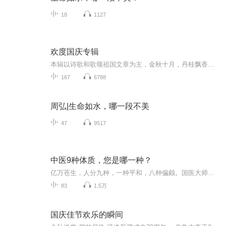
18
1127
欢度国庆专辑
本辑以诗歌和歌颂祖国文章为主，金秋十月，丹桂飘香，在这个充满丰收喜悦的季节里，我们满怀激动和自豪，迎来了中华人民共和国76周年华诞。这不仅是一个庄重的纪念日，更是全体中华儿女共同欢庆的盛大的节日，承载着深厚的民族情感和历史意义.
167
6788
周弘|生命如水，哪一段不美
47
9517
中医9种体质，您是哪一种？
亿万苍生，人分九种，一种平和，八种偏颇。国医大师王琦院士，将人群分为九种体质。平和体质就是健康体质，其余的八种偏颇体质，都是亚健康状态或者疾病状态。【作者/书籍介绍】王琦，江苏高邮人，中国工程院院士，北京中医药大学终身教授、主任医师、研究...
83
1.5万
国庆佳节欢乐的瞬间