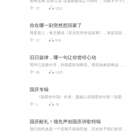
金秋送爽 层林尽染 适逢新疆成立70周年 ，乌鲁木齐于2025年9月23日迎来党中央和习大大带领的慰问团。新疆各族群众欢欣鼓舞，热烈欢迎。
27
1311
你在哪一刻突然想回家了
我是新人，每天播读《东北民间传说故事》，来提高自已的播读水平，虽稚嫩，但真实，让大家见证我的成长与进步，希望大家多加指点
17
574
旧日旋律，哪一句让你曾经心动
莺声已是曲中寻，轻唱柔歌却嘶音。惜叹匆匆孩稚远，未留清脆到如今。
35
2.8万
国庆专辑
《我爱你中国》作者：凝嫣心语我爱你中国！我爱你春天蓬勃的秧苗；我爱你秋日金黄的硕果。我爱你中国！我爱你青松气质，我爱你红梅品格！我爱你家乡的甜蔗好像乳汁滋润着我的心窝。我爱你中国，我要把最美的歌儿献给你，我的母亲我的祖国。我爱你中国，我爱...
1
78
国庆献礼！领先声创国庆诗歌特辑
我们的民族是一个坚韧不拔的民族，历史给予我们的苦难都变成了闪着金光的勋章！我们的国家是一个龙腾虎跃的国家，那条巨龙正以不可阻挡之势崛起于神奇的东方！------------------------------------------------值此祖国70周年华诞之际，领先声创以诗歌向祖国献礼！用我们的声音、用我们的热血、用我们的灵魂诵读经典爱国篇章，歌颂我们的祖国！永远繁荣富强！