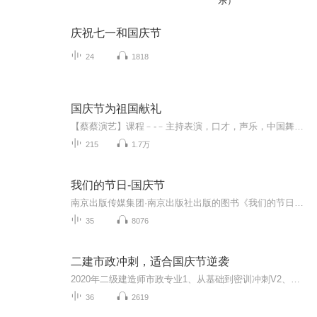
乐）
庆祝七一和国庆节
24
1818
国庆节为祖国献礼
【蔡蔡演艺】课程﹣-﹣主持表演，口才，声乐，中国舞，民族舞。独特的小舞台，专业的录音棚，每一位同学都能成为优秀的小明星。独特的教学模式，轻松上课，快乐学习！知名主持人，舞蹈家，高级教师任职授课！江南总校：河沟街42号三楼 18545856430江北分校...
215
1.7万
我们的节日-国庆节
南京出版传媒集团·南京出版社出版的图书《我们的节日》通过对中国节日文化和节日意义进行深度的挖掘，面向青少年群体构建独具特色的栏目内容，以此丰富春节、元宵节、清明节、端午节、七夕节、中秋节、重阳节等传统节日；六一节、教师节、国庆节等新兴节日的文化内涵和表现形式。促进青少年形成新的节日习俗，提升节日仪式感、认同感。音频作品由金陵朗读者联盟志愿者朗诵，南京音像出版社、金陵图书馆联合制作。
35
8076
二建市政冲刺，适合国庆节逆袭
2020年二级建造师市政专业1、从基础到密训冲刺V2、从精华课程到超压密押V3、0基础同步更新v4、持续更新到2020年考试V5、只要你跟着学让你一次稳拿证V6、渠道超压压题，超压三页纸等独家绝密压题!
36
2619