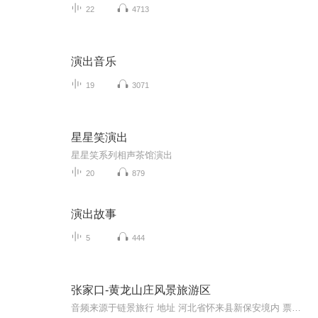
22
4713
演出音乐
19
3071
星星笑演出
星星笑系列相声茶馆演出
20
879
演出故事
5
444
张家口-黄龙山庄风景旅游区
音频来源于链景旅行 地址 河北省怀来县新保安境内 票价描述 70元 开放时间 暂无 乘车信息 黄龙山庄行车路线铁路：京包线、丰沙线到沙城站下车，沿110国道自明珠大厦西行8.5公里龙凤山路口北行即到.公路：京张高速公路沙城出口南行，到110国道明珠大厦西行8...