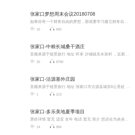
张家口梦想周末会议20180708
如果你有一个财务自由的梦想，那就要学习建立财务自由的思维及能力！学习就是认知边界不断扩宽的过程，需要你主动思考和汲取，英特莱德全球顶尖的财商培训公司，它的专业，持续的培训惠及全球每一个有渴望提升财商水平的朋友！让我们一起来聆听！英特莱德...
10
650
张家口-中粮长城桑干酒庄
音频来源于链景旅行 地址 怀来 沙城镇东水泉村 ，近新兴南路。 票价描述 25元/人 开放时间 9:00-16：30 乘车信息 暂无
20
8790
张家口-沽源塞外庄园
音频来源于链景旅行 地址 张家口市沽源县城东6公里处 票价描述 暂无 开放时间 全天 乘车信息 暂无
1
213
张家口-多乐美地夏季项目
票价详情 暂无 适宜 全年 电话 暂无 简介 您还在为炎炎夏季没处消暑而烦恼吗？您想体验高大上的休闲生活方式吗？亲爱的游客朋友，欢迎您来到多乐美地，就让这里丰富的夏季项目体验，伴随您的度假时光吧。其实，多乐美地是位于意大利东北部的一处旅游圣地，...
14
984