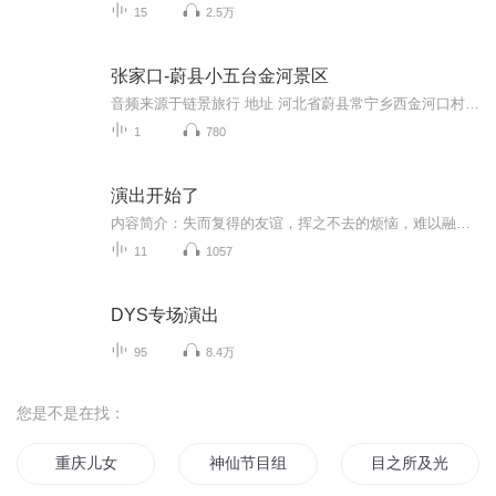
15
2.5万
张家口-蔚县小五台金河景区
音频来源于链景旅行 地址 河北省蔚县常宁乡西金河口村 票价描述 暂无 开放时间 全天 乘车信息 暂无
1
780
演出开始了
内容简介：失而复得的友谊，挥之不去的烦恼，难以融入的环境，努力争取的机会，用一颗真诚乐观的心面对，这统统不是问题！给世界一个大大的笑脸，用梦想点亮成长的日子。作者简介：徐玲中国作家协会会员，江苏省作协签约作家，鲁迅文学院作家高研班学员。已出版《永远第一喜欢你》《我要努力去长大》《我会好好爱你》《我的狼妈妈》等优秀品牌少儿图书五十多部。作品荣获中宣部＂五个一工程＂奖、中华优秀出版图书提名奖、紫金山文学奖、叶圣陶文学奖、冰心儿童文学奖、陈伯吹儿童文学奖等众多奖项，入选＂三个一百＂原创出版工程，入选2016年度＂大众喜爱的50种图书＂。＂我的爱＂系列亲情小说版权输出海外。作品多次受到中宣部、教育局、中央文明办、共青团中央、国家新闻出版广电总局等单位联合向全国农家书屋和全国青少年推荐。主播简介：柠檬味de猫00后新声代暖音小姐姐，口号：绽尽主播风采，亮出青春㡳牌。只要随便点开一个专辑，都能让你听上瘾。如果喜欢本专辑的故事的话别忘了打阅哦
11
1057
DYS专场演出
95
8.4万
您是不是在找：
重庆儿女
神仙节目组
目之所及光之所向