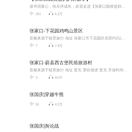
读书润童心，快乐伴成长，欢迎走进【张家口园摇篮妈妈讲故事】猪猪每次吃东西都不珍惜，总是吃两口就扔掉，不爱惜粮食，可是这个世界上，还有很多小朋友饿着肚子没吃饭，因此，我们不能浪费粮食，把多余的东西，留给更需要的人！
261
6.2万
张家口-下花园鸡鸣山景区
音频来源于链景旅行 地址 张家口市下花园区东部约2公里处 票价描述 40 开放时间 暂无 乘车信息 交通信息：走京藏高速，鸡鸣驿出口即是。也可在德胜门乘坐北京880快车（下花园）到下花园打车到景区。
7
7.4万
张家口-蔚县西古堡民俗旅游村
音频来源于链景旅行 地址 暂无 票价描述 暂无 开放时间 暂无 乘车信息 暂无
3
4170
张国庆|穿越牛熊
91
4.2万
张国庆|舆论战