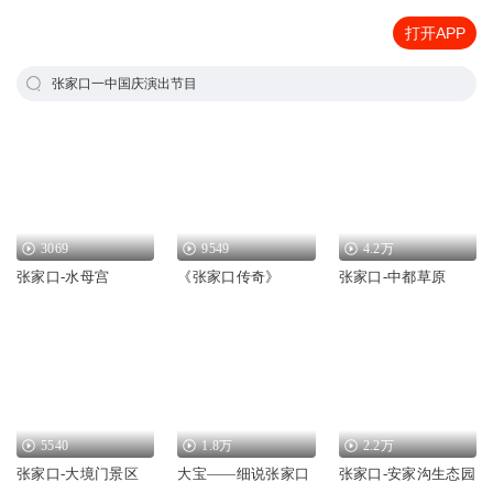
打开APP
张家口一中国庆演出节目
3069
9549
4.2万
张家口-水母宫
《张家口传奇》
张家口-中都草原
5540
1.8万
2.2万
张家口-大境门景区
大宝——细说张家口
张家口-安家沟生态园