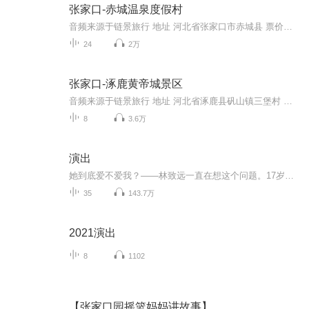
张家口-赤城温泉度假村
音频来源于链景旅行 地址 河北省张家口市赤城县 票价描述 20 开放时间 6月1日至8月31日：6：30——20：30； 9月1日至次年5月31日 ：7：30—19:00 乘车信息 乘车路线：1．北京方向路线：上京张高速从怀来出口出，到 241省道向赤城方向走70公里左右到达赤城...
24
2万
张家口-涿鹿黄帝城景区
音频来源于链景旅行 地址 河北省涿鹿县矾山镇三堡村 票价描述 80 开放时间 全天 乘车信息 暂无
8
3.6万
演出
她到底爱不爱我？——林致远一直在想这个问题。17岁的高二学生林致远被27岁的英语女教师郦雯指控强奸，虽然他和她都知道事情并非如此，但她提供的证据似乎无可辩驳。眼看他即将被定罪，事情却突然发生巨变，先是母亲自杀，接着郦雯改变了证词，而林致远刚...
35
143.7万
2021演出
8
1102
【张家口园摇篮妈妈讲故事】