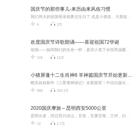
国庆节的那些事儿-来历由来风俗习惯
我们伟大的祖国母亲就要过生日了,也是小朋友、大朋友们最喜欢的“国庆小长假”或说“黄金周”还有说”国庆7天乐”的，说法真是不一而足。那么“国庆节”是怎么来的？自古以来国庆节怎么庆贺？新中国国庆节的来历，以及新中国国庆节的庆贺方式又有哪些呢？ ...
6
2万
欢度国庆节诗歌朗诵——喜迎祖国72华诞
祖国——如同我们的生命一样，是诗人笔下永恒而温暖的主题。在祖国72周年华诞来临之际，特创建这个诗歌朗诵专辑，诵读经典爱国篇章，和大家一起歌颂祖国，向国庆的献礼！祝愿伟大的祖国繁荣富强，祝愿大家国庆节快乐，度过平安快乐的黄金周假期！
116
11万
小猪屏蓬十二生肖神8 羊神篇国庆节开始更新啦！
晓东叔叔新作《三星堆神游记》全新面世！中信出版社出版！京东当当淘宝均有售！点蓝色字收听——《小猪屏蓬爆笑日记2024》《小猪屏蓬爆笑日记2》《小猪屏蓬爆笑日记1》让你笑得喘不上气！《我进故宫当富翁——小猪屏蓬故宫财商笔记》教你成为大富翁！《小...
550
315.1万
2020国庆摩旅～昆明西安5000公里
昆明出发，经过四川凉山，甘孜，甘肃甘南，兰州，白银，平凉，陕西西安。然后经过成都，昭通返回昆明。全程计划5000公里，单人单车，只为路上遇见未知的幸福感。
12
1.7万