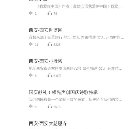
《我爱你中国》作者：凝嫣心语我爱你中国！我爱你春天蓬勃的秧苗；我爱你秋日金黄的硕果。我爱你中国！我爱你青松气质，我爱你红梅品格！我爱你家乡的甜蔗好像乳汁滋润着我的心窝。我爱你中国，我要把最美的歌儿献给你，我的母亲我的祖国。我爱你中国，我爱...
1
78
西安-西安世博园
音频来源于链景旅行 地址 暂无 票价描述 暂无 开放时间 全天 乘车信息 暂无
21
3223
西安-西安小雁塔
地址西安市碑林区友谊西路72号 票价描述 暂无 开放时间 8:00~18:00 乘车信息 暂无 音频来源于链景旅行
5
3.6万
国庆献礼！领先声创国庆诗歌特辑
我们的民族是一个坚韧不拔的民族，历史给予我们的苦难都变成了闪着金光的勋章！我们的国家是一个龙腾虎跃的国家，那条巨龙正以不可阻挡之势崛起于神奇的东方！------------------------------------------------值此祖国70周年华诞之际，领先声创以诗歌向祖国献礼！用我们的声音、用我们的热血、用我们的灵魂诵读经典爱国篇章，歌颂我们的祖国！永远繁荣富强！
8
6076
西安-西安大慈恩寺