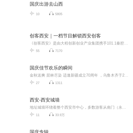
国庆出游去山西
10
5805
创客西安｜一档节目解锁西安创客
《创客西安》是由大程创新创业产业集团携手101.1秦腔广播西安乱弹共同打造的一档全产业链创投节目，通过西安最具差异化的众创空间、产业集群与最具影响力的媒体品牌：西安乱弹强强联手，打通“创客-投资人-众创空间”群体基础，“线上媒体平台”+“线下垂直产业集群”全生态闭环，全方位打通陕西创投圈的立体媒体，形成西安创投特色名片，文化IP。节目开播三周，分别请到：十月呵护、超嗨智能、八万里、欧卡电子、兰朵世界，健康陪你，亲子图腾，心路雷达，本初网络等多位优秀的创投项目嘉宾。节目力邀全省...
55
7170
国庆佳节欢乐的瞬间
金秋送爽 层林尽染 适逢新疆成立70周年 ，乌鲁木齐于2025年9月23日迎来党中央和习大大带领的慰问团。新疆各族群众欢欣鼓舞，热烈欢迎。
27
1311
西安-西安城墙
地址城墙环绕着整个西安市中心，多数游客从南门（永宁门）登城，南门位于西安市环城南路东、西段交汇处。 票价描述 登城54元。1.2米以下儿童和70岁以上老年人（凭证）免费，1.2-1.4米儿童、大中小学生和65-70岁（凭证）半价优惠。租借费用：单人自行车40元...
11
33.9万
国庆专辑