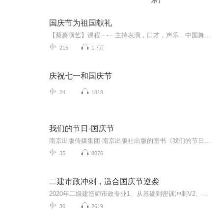
乐）
国庆节为祖国献礼
【蔡蔡演艺】课程﹣-﹣主持表演，口才，声乐，中国舞，民族舞。独特的小舞台，专业的录音棚，每一位同学都能成为优秀的小明星。独特的教学模式，轻松上课，快乐学习！知名主持人，舞蹈家，高级教师任职授课！江南总校：河沟街42号三楼 18545856430江北分校...
215
1.7万
庆祝七一和国庆节
24
1818
我们的节日-国庆节
南京出版传媒集团·南京出版社出版的图书《我们的节日》通过对中国节日文化和节日意义进行深度的挖掘，面向青少年群体构建独具特色的栏目内容，以此丰富春节、元宵节、清明节、端午节、七夕节、中秋节、重阳节等传统节日；六一节、教师节、国庆节等新兴节日的文化内涵和表现形式。促进青少年形成新的节日习俗，提升节日仪式感、认同感。音频作品由金陵朗读者联盟志愿者朗诵，南京音像出版社、金陵图书馆联合制作。
35
8076
二建市政冲刺，适合国庆节逆袭
2020年二级建造师市政专业1、从基础到密训冲刺V2、从精华课程到超压密押V3、0基础同步更新v4、持续更新到2020年考试V5、只要你跟着学让你一次稳拿证V6、渠道超压压题，超压三页纸等独家绝密压题!
36
2619