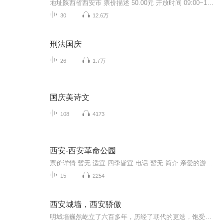
地址陕西省西安市 票价描述 50.00元 开放时间 09:00~17:00 乘车信息 交通信息： 乘坐公交5、19、21、22、27、41路在“大雁塔”站下车即到。乘坐出租车从火车站出发，一般15元左右可到达。 音频来源于链景旅行
30
12.6万
刑法国庆
26
1.7万
国庆美诗文
108
4173
西安-西安革命公园
票价详情 暂无 适宜 四季皆宜 电话 暂无 简介 亲爱的游客朋友你好，当您踏进革命公园的时候，您是否感受到了扑面而来的历史气息，希望在我们的共同努力下，一起领略它背后的故事。每当说起西安市革命公园，人们都会奇怪：怎么西安现在还有以革命命名的公园...
15
2254
西安城墙，西安骄傲
明城墙巍然屹立了六百多年，历经了朝代的更迭，饱受战火蹂躏，古城门几经损毁和修复。在此，要为当年的文物工作者致以真诚的敬意，也许你们早已不在人世，但你们为西安人、为中国人、为全人类保存下的这座明城墙，让现在的我们依然能够每天眺望着它，却是...