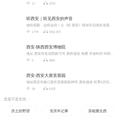
17
2223
听西安｜听见西安的声音
放松双眼，边听边动！让《听·西安》陪你开启美好清晨时光吧。小布将用青春的声音，为你播报最热门、新鲜、有趣、有用的新闻。世界的精彩万象、大西安的日新月异，最实用的政策资讯，最关心的身边事儿，你，准备好聆听了吗？
1779
3251.9万
西安-陕西西安博物院
地址 西安市友谊西路72号 票价描述 免费 开放时间 9∶00—17∶00 乘车信息 交通信息： 经过“小雁塔”站的公交线路：18、203、204、218、21、224、29、29、32、407、40、410、46、508、521、700 707、713、720、游7、游8。 音频来源于链景旅行
5
4891
西安-西安大唐芙蓉园
地址西安市曲江新区芙蓉西路99号 票价描述 旺季120元，淡季90元 开放时间 9:00-21:00 乘车信息 公共交通 21路、22路、23路、24路、601路、610路、609路、237路、715路、907路 乘坐公交21、22、24、41、212、224、237、320(游9)、601、609、610、715、72...
18
8.9万
您是不是在找：
庆之的野望
安庆年记事
异能重生西门庆