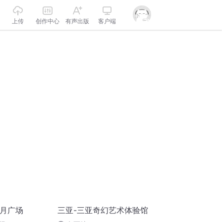
上传
创作中心
有声出版
客户端
海月广场
三亚-三亚奇幻艺术体验馆