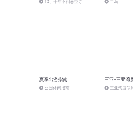
10、千年不倒悬空寺
二岛
夏季出游指南
三亚-三亚湾
公园休闲指南
三亚湾度假