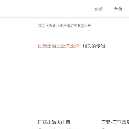
发现
分类
>
>
首页
搜索
国庆出游三亚怎么样
国庆出游三亚怎么样
相关的专辑
国庆出游去山西
三亚-三亚凤