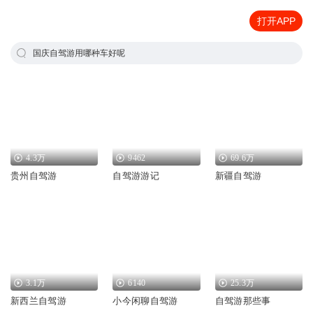
打开APP
国庆自驾游用哪种车好呢
4.3万
9462
69.6万
贵州自驾游
自驾游游记
新疆自驾游
3.1万
6140
25.3万
新西兰自驾游
小今闲聊自驾游
自驾游那些事