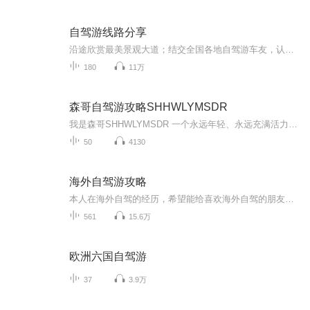
自驾游线路分享
沿途欣赏最美景观大道；结交全国各地自驾游车友，认识更多的帅哥美女！ G318国道川藏段 从长江冲积平原(上海)开始一路不断地翻越各种高山，经过奔腾的河流、花海的草原、冰封的雪山，欣赏到瀑布般的冰川、宝石般的湖泊、色彩缤纷的藏居……四季的川藏又各具不同的魅力，没有人能一次领略川藏全部的美。 川藏线的每一天都值得期待，每一天都惊喜不断。 珠穆朗玛峰~世界屋脊 这里远离喧嚣，是一块空灵的蓝水晶。世界屋脊——珠穆朗玛峰高傲的把头颅挺起，世界都在她的脚下匍匐。与天对话，那空旷的洒脱，人的精神就会达到纯美的境地。“至人无己，神人无功，圣人无名”——庄子的逍遥游在这里得到了升华！ 青藏公路~海拔最高的公路 青藏线全线平均海拔在4000米以上，被称为"世界屋脊上的苏伊士运河 "。翻山越岭，一路感受无人区的荒凉，经历大自然的沧桑，唐古拉山/可可西里、沱沱河，这些神奇的名字吸引着你踏上这迷人的公路，去触摸蓝天，去找寻大美的风光。
180
11万
森哥自驾游攻略SHHWLYMSDR
我是森哥SHHWLYMSDR 一个永远年轻、永远充满活力的旅行达人！我热爱探索未知的世界，无论是山川河流的壮阔，还是荒野山林的宁静，都让我深深着迷。我更是一位美食家，能烹饪和寻觅到最地道的美味；同时，我还是一名荒野求生家，能在大自然中找到生存的智慧...
50
4130
海外自驾游攻略
本人在海外自驾的经历，希望能给喜欢海外自驾的朋友借鉴。包括美国、加拿大、英国、日本、希腊、芬兰、韩国、澳大利亚、印度、印尼、古巴、墨西哥、秘鲁、智利、阿根廷、埃及、土耳其、摩洛哥、哥伦比亚、厄瓜多尔、巴拿马、柬埔寨、台湾等国家和地区。
561
15.6万
欧洲六国自驾游
37
3.9万