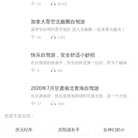
27
25.4万
加拿大育空北极圈自驾游
温哥华自驾到育空地区 进入北极圈 一起来看北极光！
61
1.9万
快乐自驾游，安全舒适小妙招
在自驾游的旅途中，安全始终是第一位的，而为了确保旅途的安全和顺利，一些具体而实用的小妙招，它们可以帮助提高自驾游的安全性和舒适度
3
161
2020年7月甘肃南北青海自驾游
先甘肃南部，然后是青海再绕到甘肃北部。是一个大型的8字线路，8字下环就是甘肃南部。行程起点是兰州中川国际机场，经过康乐县，卓尼县，扎尕那，花湖，碌曲，临夏。上环左边是青海。经过西宁，茶卡，大柴旦。右边是甘肃北部，经过敦煌，张掖，民乐，门源，再到西宁。然后开车到兰州机场上飞机回家。
17
7441
您是不是在找：
庆元纪年
庆阳成长手札
女神们的小代驾