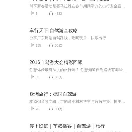
驾享新春活动是喜马拉雅在春节期间举办的出行安全宣传活动，旨在提高大家对安全出行的认识和素养，通过驾享新春活动使大家增强出行安全意识，让大家欢度一个快乐和安全的春节。
3
4833
车行天下|自驾游全攻略
分享广东周边自驾路线，吃喝玩乐，快乐出行
135
8612
2016自驾游大会精彩回顾
你想体验最有深度的旅行吗？ 你想知道自驾路线有哪些最文艺、最有趣、最浪漫吗？ 精彩尽在——2016中国自驾游大会！ 听各路大咖分享——如何把快乐装进后备箱，如何把美景收进车窗~
33
8.5万
欧洲旅行：德国自驾游
本原创音频专辑，讲的是小树林博主与茜茜主播、博主大姐和大姐夫、博主朋友刘君夫妻，三对夫妻六个人、租车自驾欧洲游的全程回顾。音频文稿由小树林博主主笔，由博主妻茜茜（文中的“我媳妇”）主播。从签证、设计线路、机票、住宿、租车，到历史、人文…...
70
9.1万
停下瞧瞧｜车载播客｜自驾游｜旅行