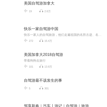
美国自驾游加拿大
19
2.6万
快乐一家自驾游中国
快乐一家人的自驾旅游，他们走遍祖国的名胜古迹、名山大川，详细记载了旅行中的吃住玩和旅行中的奇闻趣事，收听他们的游记，分享他们的快乐。
272
15.4万
美国加拿大2018自驾游
带着狗狗去旅行
101
13.9万
自驾游最不该发生的事
5
301
驾享新春｜汽车丨游记｜自驾游｜旅游