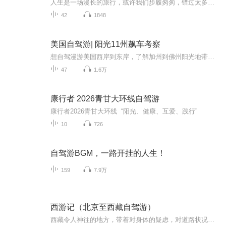
人生是一场漫长的旅行，或许我们步履匆匆，错过太多风景，或许我们勇往直前，却不知哪里才是终点，发现身边美好，别忘停下瞧瞧。自驾旅行节目《停下瞧瞧》，庭锐和乔乔用声音开启一段精彩旅行。
42
1848
美国自驾游| 阳光11州飙车考察
想自驾漫游美国西岸到东岸，了解加州到佛州阳光地带有些什么机会？想在旅行中发现事业发展的契机？每天早晨8点，更新穿越美国阳光8州的亲历见闻，助你发现新大陆及其商机。作者/主播： 何炜，华西都市报、四川大学电视台资深媒体人、川大副教授、加拿大交换学者、纽约电影学院洛杉矶分校结业，四川省海外留学高级归国人才，美国海外剧作家协会会员，中国电视艺术家协会成员，作家，传媒与艺术博士。
47
1.6万
康行者 2026青甘大环线自驾游
康行者2026青甘大环线 “阳光、健康、互爱、践行”
10
726
自驾游BGM，一路开挂的人生！
159
7.9万
西游记（北京至西藏自驾游）
西藏令人神往的地方，带着对身体的疑虑，对道路状况的担心，还是出发了，也许人生就该这样，充满了未知才更有魅力。