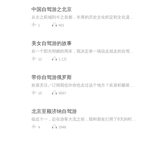
中国自驾游之北京
从古之蓟城到今之首都，丰厚的历史文化积淀和文化遗存带给北京城难以企及的气度和风范，走在城市里，你能感受到处处漫溢的王者之风和皇家气派，万里长城在北京地区绵延数百里，漫步在胡同和四合院的群落里，游不完的名胜古迹，听不够的京腔京韵使人沉迷。
1
401
美女自驾游的故事
在一个阳光明媚的周末，我决定来一场说走就走的自驾游。她驾驶着自己的红色跑车，踏上了这段充满未知与惊喜的旅程。在夕阳的余晖中，谈论着未来的计划，憧憬着未来的生活。这段美好的旅行经历将成为心中永远的宝贵财富。
12
1.1万
带你自驾游俄罗斯
欢迎关注／订阅我也许你也去过这个地方？欢迎积极留言，共享你们的旅游经历！
15
9597
北京至额济纳自驾游
临近十一，赶在游客大流之前，我和朋友们用了8天的时间，开车从北京出发探访了河北、内蒙古、甘肃、宁夏和山西，全程4000多公里，我用录音笔收录着那些有趣的声音，之后再用一路上常听的音乐，编辑在一起，和大家分享我们的平凡之路。额济纳怪树林 云冈石...
4
2948