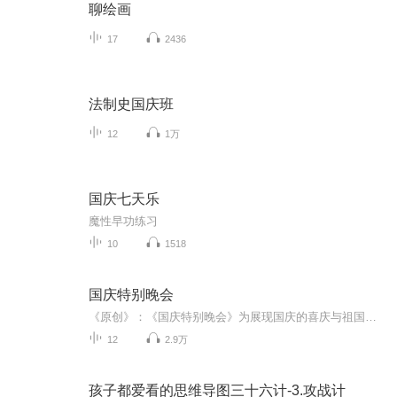
聊绘画
17
2436
法制史国庆班
12
1万
国庆七天乐
魔性早功练习
10
1518
国庆特别晚会
《原创》：《国庆特别晚会》为展现国庆的喜庆与祖国的深情我将以具体的场景切入从清晨升旗的庄严到街头巷尾的欢庆到历史与当下的交融，用优美的笔触传递对祖国的热爱与自豪！用诗歌和情感美文形式，歌颂祖国的繁荣富强，祝人民幸福安康！
12
2.9万
孩子都爱看的思维导图三十六计-3.攻战计