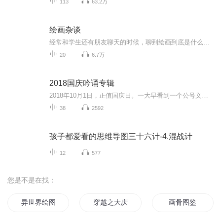
113
63.2万
绘画杂谈
经常和学生还有朋友聊天的时候，聊到绘画到底是什么？包含什么内容？ 绘画的历史进程？ 我们研究绘画以后要干什么？ 绘画的目的是什么？所以借现在的网络平台聊一聊绘画的历史，发展，绘画的技法。我们知道史前就有洞穴壁画，之后产生了宗教绘画，到欧洲为王权服务的古典绘画，到后来受弗洛伊德的影响产生了现代表现主义绘画，一直到近现代的后现代主义绘画。随着社会科学的发展，绘画的技法，思想也在不断的进步，我们把这些进行了一部分语音的总结，从讲座和讲课的形式节选的语音片断，所以在内容上还没有规纳和...
20
6.7万
2018国庆吟诵专辑
2018年10月1日，正值国庆日。一大早看到一个公号文章，正是文天祥的《己卯十月一日至燕越五日罹狴犴有感而赋》。当然，彼十一非当今的十一。不过数字的巧合还是让人感触，今天拿来读一读，体味一番历史英杰的民族情怀，恰也当时。 根据诗题来看，这组诗是写于十月一日至十月五日之间，是文天祥被俘之后所作，这些诗作不仅有凛凛正气，更也能看的到他百端交集的复杂情感。另一首于右任先生的《望大陆》，微信公号有称《望乡》，一句“山之上国之殇”荡气回肠，一并兴起拿来读了一读。仓促间多有瑕疵...
38
2592
孩子都爱看的思维导图三十六计-4.混战计
12
577
您是不是在找：
异世界绘图
穿越之大庆帝国
画骨图鉴