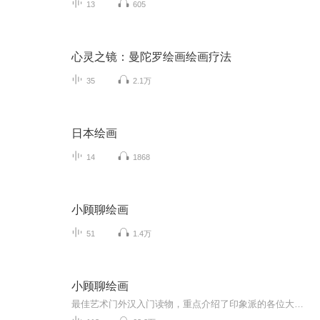
13
605
心灵之镜：曼陀罗绘画绘画疗法
35
2.1万
日本绘画
14
1868
小顾聊绘画
51
1.4万
小顾聊绘画
最佳艺术门外汉入门读物，重点介绍了印象派的各位大师and师太，只是由于不方便上图，喜欢的朋友还是得手勤快点儿，买本原书看看。本书共有二卷，共分为16节，从顺序上，为了方便承前启后，做了一些调整，为了特别突出两位艺术家，疯子梵高和女师太莫里索，他们两位的配乐选的特别一些。 这里再做一个小小的广告，如果对绘画比较感兴趣的朋友，可以搜索订阅我的同学“北望书斋”吴老师的原创作品《晨曦中的露珠.吴说美术史》，吴老师声音优美，美术见地深厚专业，可以更为系统地了解美术史。