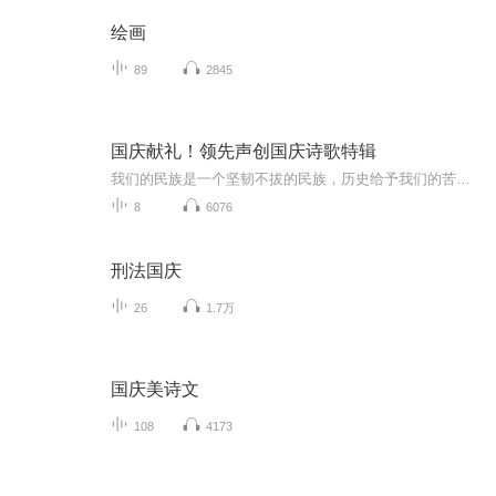
绘画
89
2845
国庆献礼！领先声创国庆诗歌特辑
我们的民族是一个坚韧不拔的民族，历史给予我们的苦难都变成了闪着金光的勋章！我们的国家是一个龙腾虎跃的国家，那条巨龙正以不可阻挡之势崛起于神奇的东方！------------------------------------------------值此祖国70周年华诞之际，领先声创以诗歌向祖国献礼！用我们的声音、用我们的热血、用我们的灵魂诵读经典爱国篇章，歌颂我们的祖国！永远繁荣富强！
8
6076
刑法国庆
26
1.7万
国庆美诗文
108
4173