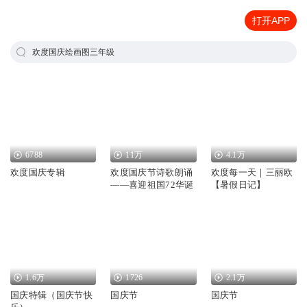
打开APP
欢度国庆绘画图三年级
6788
11万
4.1万
欢度国庆专辑
欢度国庆节诗歌朗诵
欢度每一天｜三丽欧
——喜迎祖国72华诞
【暑假日记】
1.6万
1726
2.1万
国庆特辑（国庆节快
国庆节
国庆节