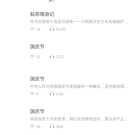
乐）
姑苏喵游记
作为全国首个也是目前唯一一个国家历史文化名城保护区，姑苏古城是苏州的最靓特色和最靓品牌，古城保护对扩大江南文化影响力具有重要意义。为贯彻落实苏州历史文化名城保护提升总体方案要求，擦亮国家历史文化名城保护区金字招牌，党工委、区委宣传部（网...
10
21.9万
国庆节
11
2.1万
国庆节
中华人民共和国国庆节是国家的一种象征，是伴随着国家的出现而出现的。让我们用诗歌朗诵歌颂祖国的繁荣富强，国泰民安。
8
1726
国庆节
喜迎国庆十月欢歌里，我们共庆辉煌过往，更以赤子之心，向未来书写滚烫的誓言——这盛世，值得我们以热爱相拥。
20
4542