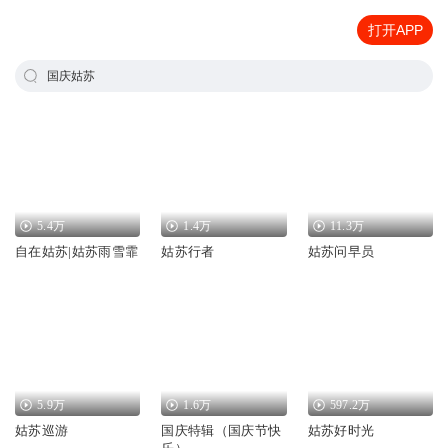
打开APP
国庆姑苏
5.4万
1.4万
11.3万
自在姑苏|姑苏雨雪霏
姑苏行者
姑苏问早员
5.9万
1.6万
597.2万
姑苏巡游
国庆特辑（国庆节快
姑苏好时光