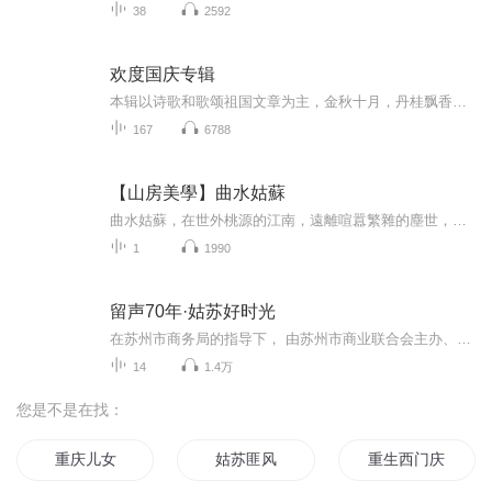
38
2592
欢度国庆专辑
本辑以诗歌和歌颂祖国文章为主，金秋十月，丹桂飘香，在这个充满丰收喜悦的季节里，我们满怀激动和自豪，迎来了中华人民共和国76周年华诞。这不仅是一个庄重的纪念日，更是全体中华儿女共同欢庆的盛大的节日，承载着深厚的民族情感和历史意义.
167
6788
【山房美學】曲水姑蘇
曲水姑蘇，在世外桃源的江南，遠離喧囂繁雜的塵世，尋找隱者的蹤跡，如煙似夢。 繁華落盡，江南的煙花，在塵封的歲月裡，消失在江南的煙雨之中。 一場煙雨，一場夢。 古老的白牆，在江南的風雨中，沉澱著滄桑的滾滾紅塵。 杏花開盡，在江南古鎮的...
1
1990
留声70年·姑苏好时光
在苏州市商务局的指导下， 由苏州市商业联合会主办、喜马拉雅与悦未来联合承办的“留声70年·姑苏好时光”——庆祝新中国成立70年主题公益宣传活动即将举行，线上我们将在姑苏好时光各平台推出“留声70年”系列专题报道，以多样的视角带大家倾听、重温70年来苏州各行各业的变迁。
14
1.4万
您是不是在找：
重庆儿女
姑苏匪风
重生西门庆