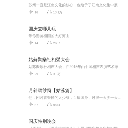
苏州一直是江南文化的核心，也给予了江南文化集中展示和体验生活的空间，其中孕育出的苏式生活更是舒适典雅，自成魅力。许多人都曾在这片土壤上留下了脚印与深切的回忆，每个人的心中都形成了专属于自己的姑苏回忆。《我的姑苏回忆录》声音专辑将围绕江南...
16
13.1万
国庆去哪儿玩
带你游览祖国的大好河山……
14
2687
姑蘇聚樂社相聲大会
姑苏聚乐社相声大会，在2015年由中国相声表演艺术家刘玉学先生的五位爱徒 陈伟，冯秋磊，小宝（本名：陆佳熙），张鹏，公爵（本名：王华卓）联合创办。五位创始人本着坚持走传统相声演绎路线，帅卖怪坏，包罗世间万象，说学逗唱，笑看人生百态！旨在把笑声...
29
3.5万
月斜碧纱窗【姑苏篇】
他，闲时管管帐的大少爷，百病缠身，过得一天少一天，她，闲时盗盗富家的小偷，鲜龙活虎，冒险精彩每一天。
57
9874
国庆特别晚会