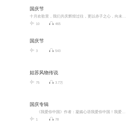
国庆节
十月欢歌里，我们共庆辉煌过往，更以赤子之心，向未来书写滚烫的誓言——这盛世，值得我们以热爱相拥。
10
465
国庆节
3
543
姑苏风物传说
75
3.7万
国庆专辑
《我爱你中国》作者：凝嫣心语我爱你中国！我爱你春天蓬勃的秧苗；我爱你秋日金黄的硕果。我爱你中国！我爱你青松气质，我爱你红梅品格！我爱你家乡的甜蔗好像乳汁滋润着我的心窝。我爱你中国，我要把最美的歌儿献给你，我的母亲我的祖国。我爱你中国，我爱...
1
78