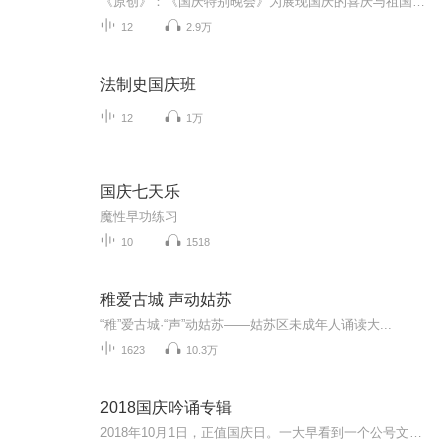
《原创》：《国庆特别晚会》为展现国庆的喜庆与祖国的深情我将以具体的场景切入从清晨升旗的庄严到街头巷尾的欢庆到历史与当下的交融，用优美的笔触传递对祖国的热爱与自豪！用诗歌和情感美文形式，歌颂祖国的繁荣富强，祝人民幸福安康！
12
2.9万
法制史国庆班
12
1万
国庆七天乐
魔性早功练习
10
1518
稚爱古城 声动姑苏
“稚”爱古城·“声”动姑苏——姑苏区未成年人诵读大...
1623
10.3万
2018国庆吟诵专辑
2018年10月1日，正值国庆日。一大早看到一个公号文章，正是文天祥的《己卯十月一日至燕越五日罹狴犴有感而赋》。当然，彼十一非当今的十一。不过数字的巧合还是让人感触，今天拿来读一读，体味一番历史英杰的民族情怀，恰也当时。 根据诗题来看，这组诗是写于十月一日至十月五日之间，是文天祥被俘之后所作，这些诗作不仅有凛凛正气，更也能看的到他百端交集的复杂情感。另一首于右任先生的《望大陆》，微信公号有称《望乡》，一句“山之上国之殇”荡气回肠，一并兴起拿来读了一读。仓促间多有瑕疵...