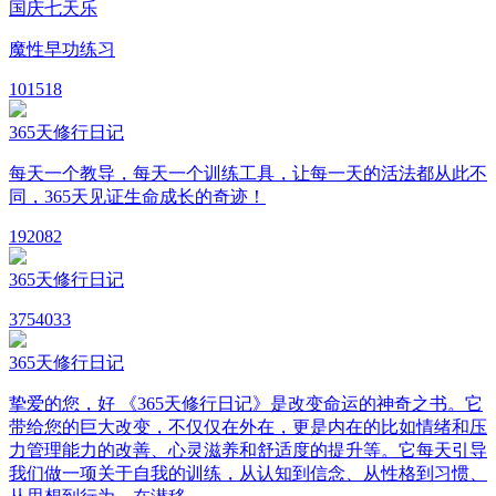
国庆七天乐
魔性早功练习
10
1518
365天修行日记
每天一个教导，每天一个训练工具，让每一天的活法都从此不
同，365天见证生命成长的奇迹！
19
2082
365天修行日记
375
4033
365天修行日记
挚爱的您，好 《365天修行日记》是改变命运的神奇之书。它
带给您的巨大改变，不仅仅在外在，更是内在的比如情绪和压
力管理能力的改善、心灵滋养和舒适度的提升等。它每天引导
我们做一项关于自我的训练，从认知到信念、从性格到习惯、