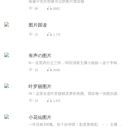
徐盛宇先生乾隆寻父的图片加音频
88
5861
图片跟读
15
1.7万
有声の图片
hi～这里四分之三怜，00后清新主播小姐姐～这个专辑是由四分之三怜与微笑小熊工作室合作出版，由于都是千怜的工作室，所以质量保障十分，如果您恶意差评，说明您眼睛要么是x了，要么就是您道德有问题～好啦，也当作是千怜500粉丝的福利专辑叭别对我说我喜欢你你廉价的喜欢抵不上夏天的一根雪糕
15
2035
叶罗丽图片
Hi！这里全是叶罗丽精灵梦的美图。我在每一张图后面都给大家留了点时间让大家把喜欢的图保存下来。如果你觉得这个图不太清晰，你可以私信找我要原图哦！
23
1.8万
小花仙图片
一年目标100集。给个好评呗！彩蛋更精彩。－－ 主播 贝瑞吖也叫逆光小爱