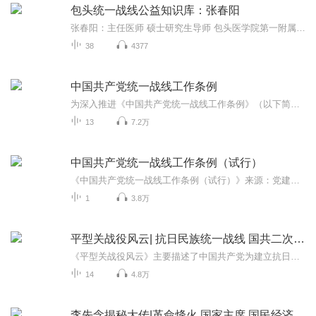
包头统一战线公益知识库：张春阳
张春阳：主任医师 硕士研究生导师 包头医学院第一附属医院 副院长 中华中青年神经外科交流协会常委，内蒙古自治区重点学科带头人，内蒙古自治区有突出贡献中青年专家，包头市“5512”工程领军人才，包头市名医人才。中国医师协会神经外科分会质量安全委员会委员。中华医学会内蒙古神经外科专业委员会副主任委员，包头神经外科专业委员会主任委员。
38
4377
中国共产党统一战线工作条例
为深入推进《中国共产党统一战线工作条例》（以下简称《条例》）学习宣传和贯彻落实，大连高新区党群工作部将《条例》录制成音频，通过喜马拉雅平台进行发布，引导全区统战成员将学习《条例》走深走实，进一步强化统战成员思想引领、凝聚共识。
13
7.2万
中国共产党统一战线工作条例（试行）
《中国共产党统一战线工作条例（试行）》来源：党建网播音：杨枪枪
1
3.8万
平型关战役风云| 抗日民族统一战线 国共二次合作
《平型关战役风云》主要描述了中国共产党为建立抗日民族统一战线而奋斗的经过，国民政府内外政策的转变，第二次国共合作谈判与抗日民族统一战线的建立，国民党在华北、西北的战略部署，红军改编及八路军平型关伏击战等内容。该有声作品采用演播形式录制，...
14
4.8万
李先念揭秘大传|革命烽火 国家主席 国民经济 西路军 统一战线 血与火中走来的财政部长