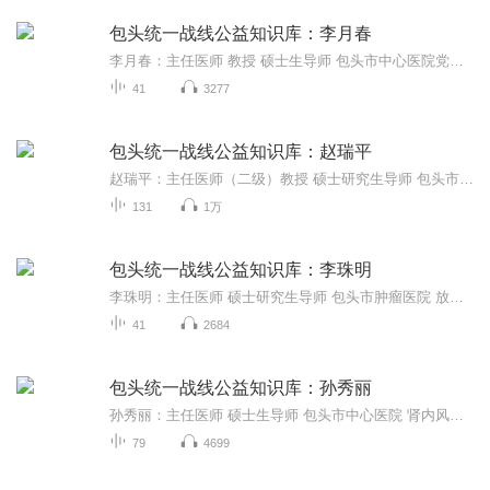
包头统一战线公益知识库：李月春
李月春：主任医师 教授 硕士生导师 包头市中心医院党委书记 副院长 享受国务院特殊津贴专家，国家临床重点专科学科带头人，内蒙古临床医学领先学科带头人。中国杰出神经内科医师奖，全国“五一”劳动奖章获得者，内蒙古杰出人才，内蒙古有突出贡献中青年专家。获卫生部、自治区、包头市科技进步奖60项，在国内外核心期刊等杂志发表论文247余篇，主编专著2部。
41
3277
包头统一战线公益知识库：赵瑞平
赵瑞平：主任医师（二级）教授 硕士研究生导师 包头市中心医院 副院长兼心内科主任 包头市人大常委内蒙古自治区人大委员、内蒙古“草原英才”、内蒙古医疗卫生中青年学术技术带头人，包头市“优秀科技工作者”，包头市“鹿城英才”称号、包头市劳动...
131
1万
包头统一战线公益知识库：李珠明
李珠明：主任医师 硕士研究生导师 包头市肿瘤医院 放疗门诊主任 内蒙古医学会放疗分会常务委员；内蒙古肿瘤微创治疗学会常务委员；西部放疗协会放射物理专业委员会常务委员；内蒙古抗癌协会肺癌专业委员会常务委员，包头医学会肿瘤分会常务委员。其中主持研究科研课题四项经专家鉴定均达到国内先进水平。20余篇学术论文发表在国家级医学杂志，参与编写专著2部，多次参加全国大型学术研讨会。
41
2684
包头统一战线公益知识库：孙秀丽
孙秀丽：主任医师 硕士生导师 包头市中心医院 肾内风湿科主任 任中华医学会内蒙肾脏病学副主任委员，包头市肾脏病学会副主任委员，中华医学会内蒙风湿病学常务委员，包头市风湿免疫病学会副主任委员，包头市内科学会委员，获包头市“青年岗位能手”、包头市“巾帼科技标兵”、包头市“十佳服务标兵”、“内蒙古自治区劳动模范”、包头市“三八红旗手”、包头市“鹿城英才”等荣誉称号。
79
4699