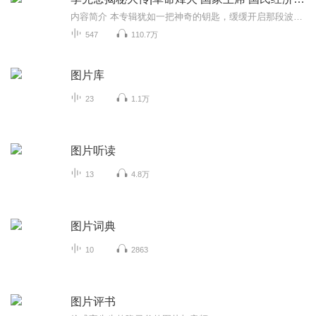
内容简介 本专辑犹如一把神奇的钥匙，缓缓开启那段波澜壮阔的历史之门，深入探寻李先念充满传奇色彩的一生。遥想当年，在黄安高桥那片土地上，有一位贫苦少年，他便是李先念。谁能想到，这个出身贫寒的少年，日后竟会成为革命征程中的伟大领袖。他一路披...
547
110.7万
图片库
23
1.1万
图片听读
13
4.8万
图片词典
10
2863
图片评书