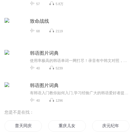
57
5.8万
致命战线
68
2119
韩语图片词典
使用率极高的韩语单词一网打尽！录音有中韩文对照，方便同学们在路上收听磨耳朵！更多韩语学习的内容，欢迎关注订阅“韩语助手FM” ：）
40
5239
韩语图片词典
有韩语入门教你如何入门,学习经验广大的韩语爱好者提供自己学习的心得体会;韩语词汇包含各类词汇满足你各个方面的需求;韩语阅读:韩国古今各种书籍、童话、谚语等的阅读;韩语...
40
1296
您是不是在找：
普天同庆
重庆儿女
庆元纪年