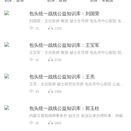
识库：曹增
识库：徐娟
识库：常晓悦
包头统一战线公益知识库：刘国荣
刘国荣：主任医师 教授 硕士生导师 包头市中心医院 名誉院长 国家临床重点专科、内蒙古领先学科神经内科学科带头人，享受国务院政府特殊津贴专家，全国百名优秀医生、全国中西医结合优秀中青年科技工作者、卫生部及自治区“有突出贡献的中青年专家”，被评选为中国首届“白求恩式好医生”，获卫生部脑卒中筛查与防治基地“优秀院长”及“突出贡献奖”、第六届中国医师奖、中国杰出神经内科医师奖等。
21
1153
包头统一战线公益知识库：王宝军
王宝军：主任医师 教授 硕士生导师 包头市中心医院 院长助理 享受国务院特殊津贴专家，医学博士，内蒙古脑血管病研究所副所长，包头医学院神经病学研究所副所长。是内蒙古中青年有突出贡献专家、“新世纪321人才工程”第一层次人选。获自治区、包头市科技进步奖33项。现任《国际脑血管病杂志》等4家杂志编委，先后在《中华神经科杂志》等杂志发表论文130余篇。
42
3740
包头统一战线公益知识库：王亮
王亮：主任医师 硕士研究生导师 包头市中心医院 心血管外科主任 2002年心血管外科被自治区卫生厅评为自治区重点学科、包头市领先学科，本人被自治区卫生厅评为医疗卫生中青年学术带头人。2008年被内蒙古自治区“新世纪321人才工程”第二层次人选。2008年被包头市政府授予“新世纪人才工程”中青年专业技术带头人。每年开展心血管外科手术200余例， 2000年在内蒙古率先开展不停跳下冠状动脉搭桥术。
43
2389
包头统一战线公益知识库：郭玉柱
内蒙古鹿苑律师事务所 副主任 执业以来办理民事、仲裁类案件500多件，刑事案件30多件有扎实的专业知识和相当丰富的工作经验，担任包头市青山区城市管理执法局、包头市青山区环卫局、包头市青山区兴胜镇人民政府法律顾问
42
1891