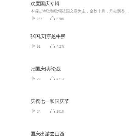
欢度国庆专辑
本辑以诗歌和歌颂祖国文章为主，金秋十月，丹桂飘香，在这个充满丰收喜悦的季节里，我们满怀激动和自豪，迎来了中华人民共和国76周年华诞。这不仅是一个庄重的纪念日，更是全体中华儿女共同欢庆的盛大的节日，承载着深厚的民族情感和历史意义.
167
6788
张国庆|穿越牛熊
91
4.2万
张国庆|舆论战
22
4713
庆祝七一和国庆节
24
1818
国庆出游去山西