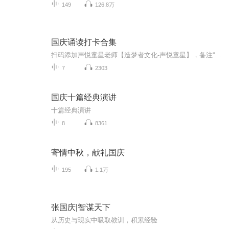
149
126.8万
国庆诵读打卡合集
扫码添加声悦童星老师【造梦者文化-声悦童星】，备注“诵读打卡”报名，已添加好友的，直接发送“诵读打卡”报名，报名成功后进入社群。
7
2303
国庆十篇经典演讲
十篇经典演讲
8
8361
寄情中秋，献礼国庆
195
1.1万
张国庆|智谋天下
从历史与现实中吸取教训，积累经验