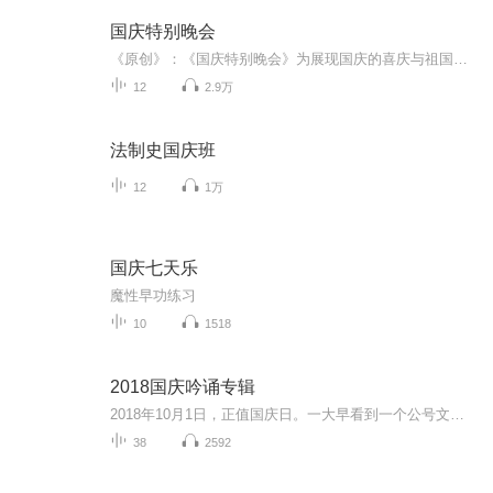
国庆特别晚会
《原创》：《国庆特别晚会》为展现国庆的喜庆与祖国的深情我将以具体的场景切入从清晨升旗的庄严到街头巷尾的欢庆到历史与当下的交融，用优美的笔触传递对祖国的热爱与自豪！用诗歌和情感美文形式，歌颂祖国的繁荣富强，祝人民幸福安康！
12
2.9万
法制史国庆班
12
1万
国庆七天乐
魔性早功练习
10
1518
2018国庆吟诵专辑
2018年10月1日，正值国庆日。一大早看到一个公号文章，正是文天祥的《己卯十月一日至燕越五日罹狴犴有感而赋》。当然，彼十一非当今的十一。不过数字的巧合还是让人感触，今天拿来读一读，体味一番历史英杰的民族情怀，恰也当时。 根据诗题来看，这组诗是写于十月一日至十月五日之间，是文天祥被俘之后所作，这些诗作不仅有凛凛正气，更也能看的到他百端交集的复杂情感。另一首于右任先生的《望大陆》，微信公号有称《望乡》，一句“山之上国之殇”荡气回肠，一并兴起拿来读了一读。仓促间多有瑕疵...
38
2592