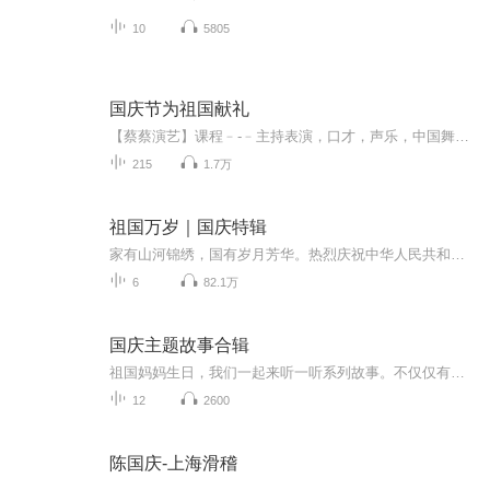
10
5805
国庆节为祖国献礼
【蔡蔡演艺】课程﹣-﹣主持表演，口才，声乐，中国舞，民族舞。独特的小舞台，专业的录音棚，每一位同学都能成为优秀的小明星。独特的教学模式，轻松上课，快乐学习！知名主持人，舞蹈家，高级教师任职授课！江南总校：河沟街42号三楼 18545856430江北分校...
215
1.7万
祖国万岁｜国庆特辑
家有山河锦绣，国有岁月芳华。热烈庆祝中华人民共和国成立73周年！
6
82.1万
国庆主题故事合辑
祖国妈妈生日，我们一起来听一听系列故事。不仅仅有《我的祖国》，还有红军故事，也有关于战争的故事，让大家体会到和平年代的不易。
12
2600
陈国庆-上海滑稽