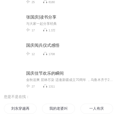
25
8180
张国庆|读书分享
与大家一起分享经典
17
1.3万
国庆阅兵仪式感悟
12
1708
国庆佳节欢乐的瞬间
金秋送爽 层林尽染 适逢新疆成立70周年 ，乌鲁木齐于2025年9月23日迎来党中央和习大大带领的慰问团。新疆各族群众欢欣鼓舞，热烈欢迎。
27
1311
您是不是在找：
刘东穿越再穿越
我的老婆叫李娟
一人有庆