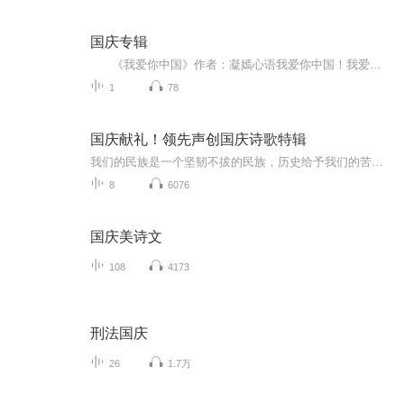
国庆专辑
《我爱你中国》作者：凝嫣心语我爱你中国！我爱你春天蓬勃的秧苗；我爱你秋日金黄的硕果。我爱你中国！我爱你青松气质，我爱你红梅品格！我爱你家乡的甜蔗好像乳汁滋润着我的心窝。我爱你中国，我要把最美的歌儿献给你，我的母亲我的祖国。我爱你中国，我爱...
1
78
国庆献礼！领先声创国庆诗歌特辑
我们的民族是一个坚韧不拔的民族，历史给予我们的苦难都变成了闪着金光的勋章！我们的国家是一个龙腾虎跃的国家，那条巨龙正以不可阻挡之势崛起于神奇的东方！------------------------------------------------值此祖国70周年华诞之际，领先声创以诗歌向祖国献礼！用我们的声音、用我们的热血、用我们的灵魂诵读经典爱国篇章，歌颂我们的祖国！永远繁荣富强！
8
6076
国庆美诗文
108
4173
刑法国庆
26
1.7万