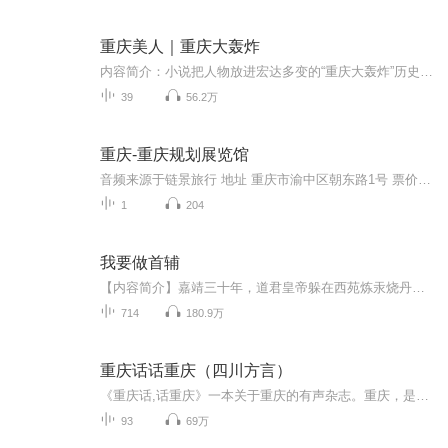
重庆美人｜重庆大轰炸
内容简介：小说把人物放进宏达多变的“重庆大轰炸”历史背景中，当时，国家兵连祸结，生灵涂炭，百姓蒙受了巨大的苦难。三名不同性格的重庆女人，不畏强暴，不弃未来，为个人幸福和家园安宁奋起抗争。小说中，百姓、袍哥和土匪在民族矛盾的大义下，抛弃个人恩怨，相互救助，终得胜利。题目中的“美人”并非“美女”，而是抗战时保卫家园，抵御外辱的重庆人群像。作者：李书霞演播：董启言
39
56.2万
重庆-重庆规划展览馆
音频来源于链景旅行 地址 重庆市渝中区朝东路1号 票价描述 20元/人次 开放时间 周二-每日：9:30-17:30（16:30停止售票） 乘车信息 朝天门站: 114路、120路、141路、151路、215路、224路、262路、265路、268路、349路、372路、382路、418路、461路、466路、...
1
204
我要做首辅
【内容简介】嘉靖三十年，道君皇帝躲在西苑炼汞烧丹，首辅严嵩为一篇青词绞尽脑汁，西北的俺答几度跃马中原，东南的倭寇在抢掠中上瘾，张居正为了马屁文章揪着头发，戚继光还在跪搓衣板，李时珍默默离开了太医院……腐朽的还在腐朽，新生的正在萌发。江南...
714
180.9万
重庆话话重庆（四川方言）
《重庆话,话重庆》一本关于重庆的有声杂志。重庆，是一处很特别的地方。 重庆城，是一座极其特色的城市。 重庆人，是一个极富个性的群体。 用地道的重庆方言告诉你重庆的重庆故事。我们一起来摆龙门阵…… 雄起、不存在、要得、不摆了、锤子、牙刷、儿哄...
93
69万