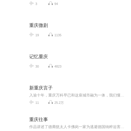
3
94
重庆微剧
19
1135
记忆重庆
30
4823
新重庆言子
入渝十年，重庆万科早已和这座城市融为一体，我们懂得了这座城市的语言，懂得了她的需要，她的思想，她的肌理。10年之后，用一颗赤忱之心，以最巴渝的方式，致敬城市的美好。小姐姐万方方带你溯说十年美好，发现最有趣、最硬核的重庆万科全景，同时，我们还准备了丰富多彩的线上活动，好玩儿、好耍的…小板凳准备好，一起等到看哟！
11
25.2万
重庆往事
作品讲述了德裔犹太人卡佛岗一家为逃避德国纳粹迫害，在接连被英、法、荷兰等国拒绝入境后，过境苏联到达中国新疆乌鲁木齐，1940年到达重庆，并在重庆度过11年峥嵘岁月的故事。