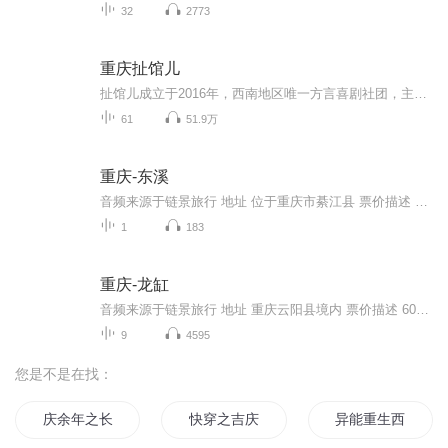
32
2773
重庆扯馆儿
扯馆儿成立于2016年，西南地区唯一方言喜剧社团，主打方言喜剧，艺术形式包含渝派相声、小品、脱口秀、默剧、魔术。要听得懂重庆话才好耍。一个不比刘老根和德云社差的重庆本土喜剧团体，负责人是周殿杰。
61
51.9万
重庆-东溪
音频来源于链景旅行 地址 位于重庆市綦江县 票价描述 开放时间 乘车信息
1
183
重庆-龙缸
音频来源于链景旅行 地址 重庆云阳县境内 票价描述 60元 开放时间 8:30-17:30 乘车信息 暂无
9
4595
您是不是在找：
庆余年之长歌行
快穿之吉庆有余
异能重生西门庆