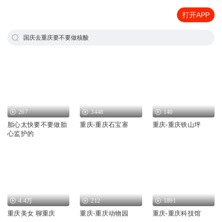
打开APP
国庆去重庆要不要做核酸
267
3448
140
胎心太快要不要做胎
重庆-重庆石宝寨
重庆-重庆铁山坪
心监护的
4.4万
212
1891
重庆美女 聊重庆
重庆-重庆动物园
重庆-重庆科技馆