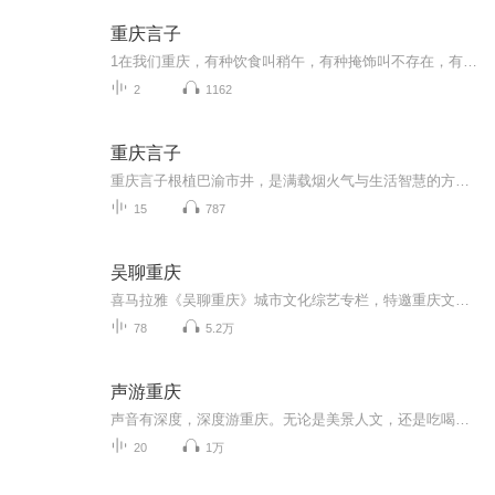
重庆言子
1在我们重庆，有种饮食叫稍午，有种掩饰叫不存在，有种工具叫戳机，有种食品叫蒲裙，有种失望叫哦货，有种恶心叫烦船，有种失败叫洗碗，有种厉害叫猫杀，有种追求叫绕，有种批评叫洗刷，有种佩服叫幺不倒台，有种爱人叫伙计，有种职业叫棒棒，有种结账叫数...
2
1162
重庆言子
重庆言子根植巴渝市井，是满载烟火气与生活智慧的方言俗语、俏皮歇后语。书中甄选大量地道妙语，猫抓糍粑 —— 脱不了爪爪、癞疙宝打呵欠 —— 口气大等句句鲜活传神。阿乐以轻松诙谐的演绎，带你品读原汁原味渝味话语，沉浸式领略山城独有的幽默底蕴与鲜...
15
787
吴聊重庆
喜马拉雅《吴聊重庆》城市文化综艺专栏，特邀重庆文化知名人物吴扬文先生主持，定位“新重庆时代人文生活表达”红人强档节目，内容涵盖重庆网红城市、热点话题、社会人文生活，推动城市文化复兴，彰显新重庆时代精神与文化自信。
78
5.2万
声游重庆
声音有深度，深度游重庆。无论是美景人文，还是吃喝玩乐，爱玩达人带你声游重庆~
20
1万