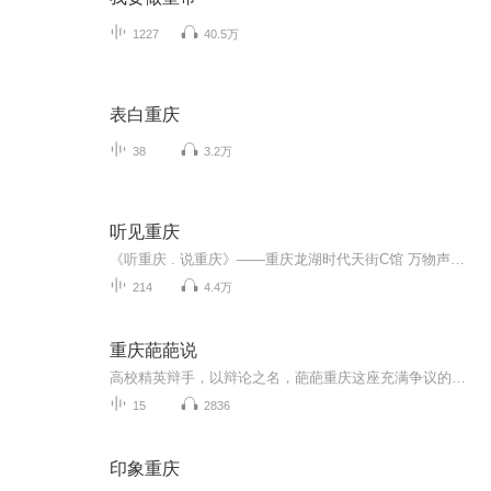
1227
40.5万
表白重庆
38
3.2万
听见重庆
《听重庆 . 说重庆》——重庆龙湖时代天街C馆 万物声因为一个人，所以恋上一座城。在这里，分享您在这座城市所发生的故事。因为一座城，所以拥有一份爱。在这里，分享你最爱的一篇文章、一段音乐或一份独白。你可以用普通话说，也可以用英语法语意大利语...
214
4.4万
重庆葩葩说
高校精英辩手，以辩论之名，葩葩重庆这座充满争议的城市，舌战群雄，见证重庆现在，论道重庆未来！重庆葩葩说，首届重庆城市之声大学生精英辩论赛，为这座城市发声，让重庆听到年轻的声音。本次赛事由喜马拉雅FM重庆站、筑家易网络科技联合主办。
15
2836
印象重庆