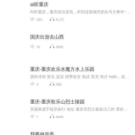
ai听重庆
AI听重庆，重庆前沿资讯，听到这座城市的头号大事件~~保存下图二维码 微信扫码加入官方听友群 定期粉丝福利放送！我们群里约！1.重庆耳朵所有节目抢先听...
164
8.1万
国庆出游去山西
10
5805
重庆-重庆欢乐水魔方水上乐园
票价详情 暂无 适宜 四季皆宜 电话 暂无 简介 hello，游客朋友，欢迎您来到重庆欢乐水魔方水上乐园！都说咱们重庆的山、重庆的水、重庆的夜景全都美，今天我们不仅仅可以看到重庆的山水，更可以看到流淌在山上的世界顶级设施设备上的魔幻“水”！准备好“...
4
969
重庆-重庆歌乐山烈士陵园
音频来源于链景旅行 地址 重庆市烈士墓政法三村 票价描述 门票免费，凭身份证领取免费券参观。 开放时间 8：30-17：00 乘车信息 门票免费，凭身份证领取免费券参观。
7
8448
我要做皇帝