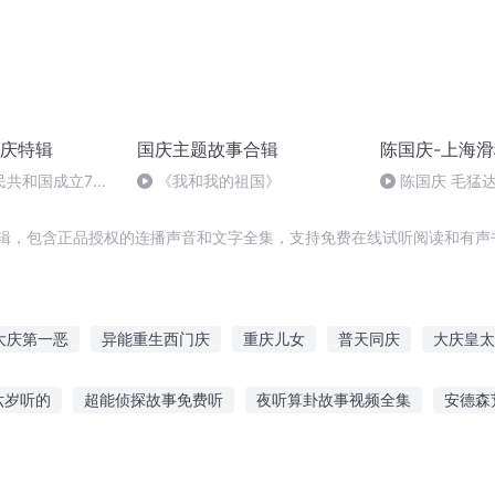
庆特辑
国庆主题故事合辑
陈国庆-上海
民共和国成立73
《我和我的祖国》
陈国庆 毛猛
场举行升国旗仪式
辑，包含正品授权的连播声音和文字全集，支持免费在线试听阅读和有声
大庆第一恶
异能重生西门庆
重庆儿女
普天同庆
大庆皇太
水浒西门庆
一人有庆
快穿之吉庆有余
庆阳成长手札
庆余
六岁听的
超能侦探故事免费听
夜听算卦故事视频全集
安德森
歌行
安庆年记事
听的故事
安眠诡异故事在线听
听慕言讲故事在线听免费
换牙