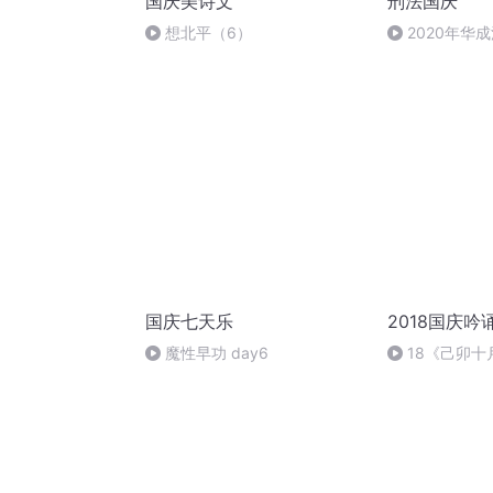
国庆美诗文
刑法国庆
想北平（6）
2020年华
刑法陈 (26)
国庆七天乐
2018国庆吟
魔性早功 day6
18《己卯
日罹狴犴有感而
文天祥 自由吟