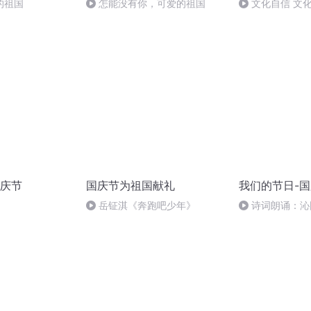
的祖国
怎能没有你，可爱的祖国
文化自信 文
庆节
国庆节为祖国献礼
我们的节日-
岳钲淇《奔跑吧少年》
诗词朗诵：沁
读者：张继军