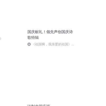
国庆献礼！领先声创国庆诗
歌特辑
》
《祖国啊，我亲爱的祖国》温
婉