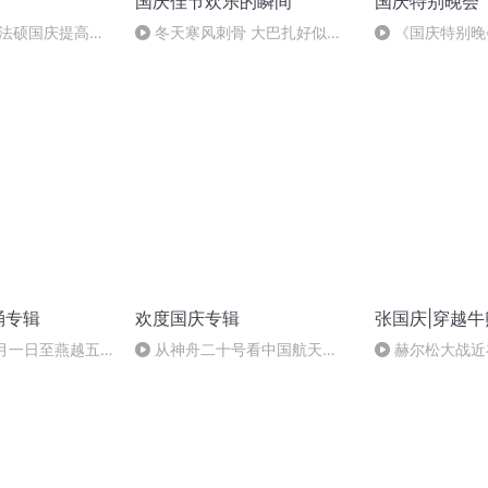
国庆佳节欢乐的瞬间
国庆特别晚会
成法硕国庆提高班
冬天寒风刺骨 大巴扎好似温
《国庆特别晚
暖的春天
诵专辑
欢度国庆专辑
张国庆|穿越牛
十月一日至燕越五
从神舟二十号看中国航天
赫尔松大战近
赋》组律18首
的“隐形实力”
突的关键之战，
诵