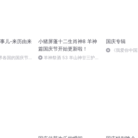
事儿-来历由来
小猪屏蓬十二生肖神8 羊神
国庆专辑
篇国庆节开始更新啦！
《我爱你中国
世界各国的国庆节-
羊神祭酒 53 羊山神廿三护祭
事儿
坛 敬天地白泽做祭酒（4）