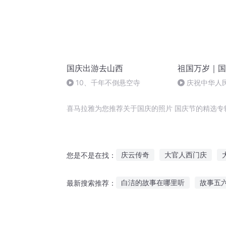
国庆出游去山西
祖国万岁｜国
10、千年不倒悬空寺
庆祝中华人
周年 天安门广
喜马拉雅为您推荐关于国庆的照片 国庆节的精选专
庆云传奇
大官人西门庆
您是不是在找：
重生之西门庆
嘉庆皇帝
白洁的故事在哪里听
故事五
最新搜索推荐：
穿越之大庆帝国
庆余年之长
山海经故事 听
可以讲给同学