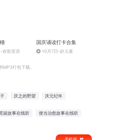
滑稽
国庆诵读打卡合集
达-欢歌笑语
10月7日-好儿童
书MP3打包下载。
子
庆之的野望
庆元纪年
年之我叫王启年
斗破之天庆焰火
荒诞故事在线听
便当治愈故事在线听
的故事免费听
孩子磨耳朵听故事好吗
手机端