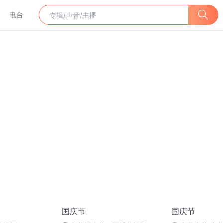
电台
国庆节
国庆节