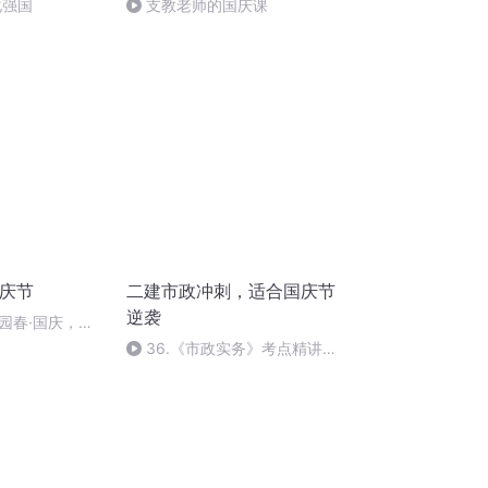
化强国
支教老师的国庆课
国庆节
二建市政冲刺，适合国庆节
逆袭
园春·国庆，朗
36.《市政实务》考点精讲第
36节课_2020926212025