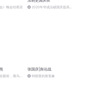
法制史国庆班
会》晚会结尾语
2020年华成法硕国庆提高班
法制史马志冰 (12)
熊
张国庆|舆论战
在眼前，俄乌冲
特朗普的新形象
将会如何发展？