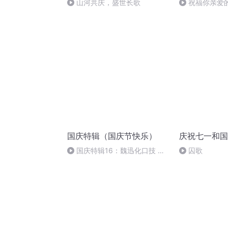
山河共庆，盛世长歌
祝福你亲爱
国庆特辑（国庆节快乐）
庆祝七一和国
国庆特辑16：魏迅化口技 二
囚歌
胡 东方红+一般唱法和原生态