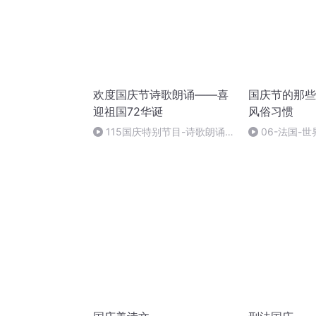
欢度国庆节诗歌朗诵——喜
国庆节的那些
迎祖国72华诞
风俗习惯
115国庆特别节目-诗歌朗诵-
06-法国-
中国梦
国庆节的那些