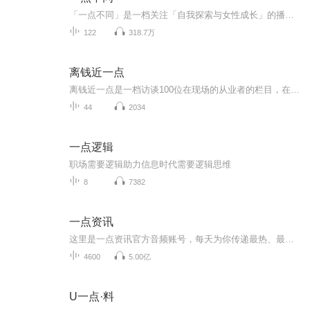
「一点不同」是一档关注「自我探索与女性成长」的播客，在节目里你可以听到不同女性的职业生涯和成长故事，我们从不同视角探讨生活中的困惑与新的认识，并与你分享美好生活指南。自2019年起，「一点不同」专注于个人成长内容的分享，至今已发布 100 多期节...
122
318.7万
离钱近一点
离钱近一点是一档访谈100位在现场的从业者的栏目，在这个人人都能做点小生意的时代，终于有人告诉我怎么挣钱或者怎么亏钱的故事了。简单来说，这是一群亲手创造生意的人，他们不分性别，身处各行各业，这里不只有社交媒体里光鲜的报喜，你也会听见，向上攀...
44
2034
一点逻辑
职场需要逻辑助力信息时代需要逻辑思维
8
7382
一点资讯
这里是一点资讯官方音频账号，每天为你传递最热、最及时的价值资讯。
4600
5.00亿
U一点·料