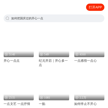
打开APP
如何把国庆过的开心一点
5140
549
4160
开心一点点
纪元开启｜开心多一
一点感悟一点心
点
2535
1081
2.2万
一点文艺 一点抒情
一點
如何停止不开心