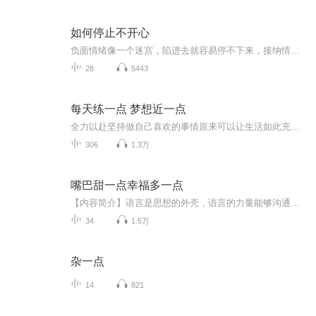
如何停止不开心
负面情绪像一个迷宫，陷进去就容易停不下来，接纳情绪善待自己，止住坏心情的恶性循环。
28
5443
每天练一点 梦想近一点
全力以赴坚持做自己喜欢的事情原来可以让生活如此充实美好！感谢喜马拉雅提供这么好的学习平台，喜播见证我的成长！
306
1.3万
嘴巴甜一点幸福多一点
【内容简介】语言是思想的外壳，语言的力量能够沟通世界上最复杂的信息网络——人的心灵。在职场上、商场上有“先声夺人”、“一诺千金”的说法；在政界有“金口玉言”、“一言定升迁”之语；在文化界有“点睛之笔”、“破题妙语”之论；在生活中也常有“...
34
1.5万
杂一点
14
821