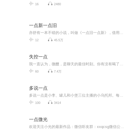
16
2480
一点新一点旧
亦舒有一本不错的小说，叫做《一点旧一点新》，借用这个名字，开始试着做一档自己的节目，不过，把新提前，把旧放后。一点新一点旧，想为大家带来的是：一些新的或者旧的好歌，欢迎一起品鉴。
12
45.5万
失控一点
我一直认为，微醺，是聊天的最佳时刻。你有没有喝了点酒，有点晕，想要说点什么的时候？你有没有不便和家人朋友诉说，欲言又止的时候？别克制自己，来我这儿，我们一起聊聊天，这就是我想要叫这个名字的初衷。这是一档关注个人生长｜生活｜工作｜女性独立...
60
7.4万
多说一点
多说一点是小李、罐儿和小堡三位主播的小乌托邦。每周，从录制成为相聚，从讨论成为倾听，从辩论成为分享。是繁忙工作的一个出口，是中年危机的一瓶解忧酒，也是对生活思考的一个记录。我们会从影视剧、文学作品、游戏等文化产品出发，聊聊那些我们生命中...
100
3414
一点微光
欢迎关注小光的最新作品：微信听友群：xxqcsg微信公众号“阁楼上的小光”愿你尘心不起，世虑无忧不负这世间无限春光清溪浅水行舟；微雨竹窗夜话；暑至临溪濯足；雨后登楼看山；柳阴堤畔闲行；花坞樽前微笑；隔江山寺闻钟；月下东邻吹萧；晨兴半炷茗香；午...