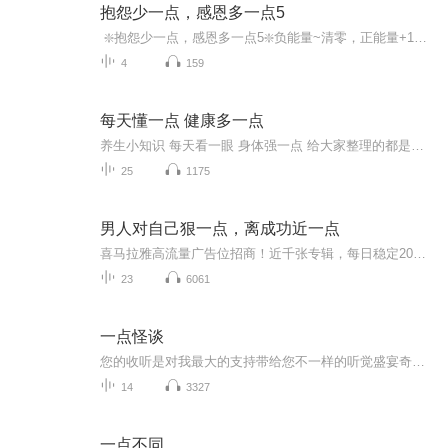
抱怨少一点，感恩多一点5
️ ❇️抱怨少一点，感恩多一点5❇️负能量~清零，正能量+100, 100%和负面情绪说88
4
159
每天懂一点 健康多一点
养生小知识 每天看一眼 身体强一点 给大家整理的都是实用小知识 欢迎大家订阅收看
25
1175
男人对自己狠一点，离成功近一点
喜马拉雅高流量广告位招商！近千张专辑，每日稳定20万以上的真实流量，让你的广告信息每日曝光20W+ 。懂行的、有实力的、有需求的欢迎来聊。微信请加：kefu168999（请注明意向）
23
6061
一点怪谈
您的收听是对我最大的支持带给您不一样的听觉盛宴奇异恐怖故事灵异怪谈，奇闻异录，民间传说恐怖、悬疑、灵异、奇闻杂谈，您听过几个？搞笑奇异故事等着你来听
14
3327
一点不同