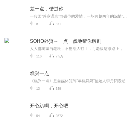
差一点，错过你
一段因“善意谎言”而错位的爱情，一场跨越两年的深情“追捕”。大学时代的他们，是令人艳羡的学霸情侣，手握共同的未来蓝图——出国深造。然而，就在梦想触手可及时，一个晴天霹雳般的“误会”降临。她以为身负家族遗传病的诅咒，不忍拖累挚爱，狠心斩断...
8
371
SOHO外贸～一点一点地帮你解剖
人人都渴望当老板，不愿给人打工，可老板这条路上，不仅人少而且还十分坎坷，荆棘蔓生，一不小心就万劫不复。不是所有人都有重头再来的勇气和能力。我曾走上SOHO外贸之路，其实纯属偶然，我真是没啥能力，也许就那么点勇气支撑我到现在。这绝不是我谦虚，...
116
7.5万
糕兴一点
《糕兴一点》是自媒体矩阵“年糕妈妈”创始人李丹阳发起的一档泛女性文化类播客。议题范围包括但不限于女性、家庭、育儿、成长等话题。呈现播客话语场里稀缺的母亲视角，在当下的养育环境中发出真实的声音。给当妈的女性，在生活、职场、自我成长中提供一...
13
639
开心趴啊，开心吧
54
2572