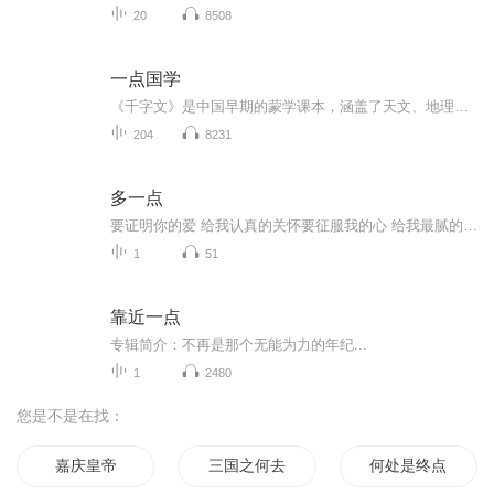
20
8508
一点国学
《千字文》是中国早期的蒙学课本，涵盖了天文、地理、自然、社会、历史等多方面的知识。其以儒学理论为纲、穿插诸多常识，用四字韵语写出，很适于儿童诵读，后来就成了中国古代教育史上最早、最成功的启蒙教材。《千字文》问世1400 多年来的流传表明，它既...
204
8231
多一点
要证明你的爱 给我认真的关怀要征服我的心 给我最腻的宠爱何小芮鸭甜宠单曲《多一点》上新，想念再多一点，见面再多一点，情话再多一点，爱我再多一点，期待每一天都是幸运的一天。
1
51
靠近一点
专辑简介：不再是那个无能为力的年纪...
1
2480
您是不是在找：
嘉庆皇帝
三国之何去何从
何处是终点