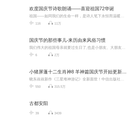
欢度国庆节诗歌朗诵——喜迎祖国72华诞
祖国——如同我们的生命一样，是诗人笔下永恒而温暖的主题。在祖国72周年华诞来临之际，特创建这个诗歌朗诵专辑，诵读经典爱国篇章，和大家一起歌颂祖国，向国庆的献礼！祝愿伟大的祖国繁荣富强，祝愿大家国庆节快乐，度过平安快乐的黄金周假期！
116
11万
国庆节的那些事儿-来历由来风俗习惯
我们伟大的祖国母亲就要过生日了,也是小朋友、大朋友们最喜欢的“国庆小长假”或说“黄金周”还有说”国庆7天乐”的，说法真是不一而足。那么“国庆节”是怎么来的？自古以来国庆节怎么庆贺？新中国国庆节的来历，以及新中国国庆节的庆贺方式又有哪些呢？ ...
6
2万
小猪屏蓬十二生肖神8 羊神篇国庆节开始更新啦！
晓东叔叔新作《三星堆神游记》全新面世！中信出版社出版！京东当当淘宝均有售！点蓝色字收听——《小猪屏蓬爆笑日记2024》《小猪屏蓬爆笑日记2》《小猪屏蓬爆笑日记1》让你笑得喘不上气！《我进故宫当富翁——小猪屏蓬故宫财商笔记》教你成为大富翁！《小...
550
315.5万
古都安阳
39
3439