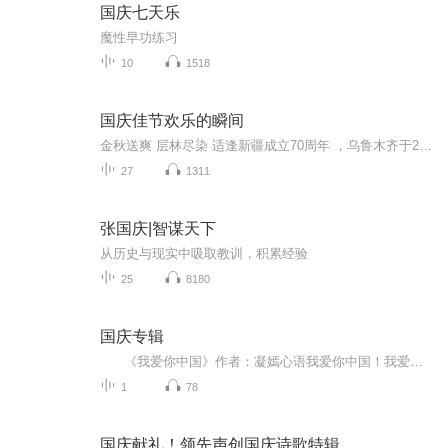
国庆七天乐
魔性早功练习
10
1518
国庆佳节欢乐的瞬间
金秋送爽 层林尽染 适逢新疆成立70周年 ，乌鲁木齐于2025年9月23日迎来党中央和习大大带领的慰问团。新疆各族群众欢欣鼓舞，热烈欢迎。
27
1311
张国庆|智谋天下
从历史与现实中吸取教训，积累经验
25
8180
国庆专辑
《我爱你中国》作者：凝嫣心语我爱你中国！我爱你春天蓬勃的秧苗；我爱你秋日金黄的硕果。我爱你中国！我爱你青松气质，我爱你红梅品格！我爱你家乡的甜蔗好像乳汁滋润着我的心窝。我爱你中国，我要把最美的歌儿献给你，我的母亲我的祖国。我爱你中国，我爱...
1
78
国庆献礼！领先声创国庆诗歌特辑