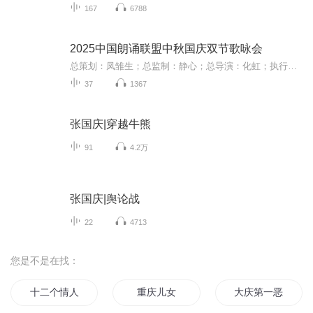
167
6788
2025中国朗诵联盟中秋国庆双节歌咏会
总策划：凤雏生；总监制：静心；总导演：化虹；执行总监：莺子；执行导演：橙夏；主持人：静心、化虹、橙夏
37
1367
张国庆|穿越牛熊
91
4.2万
张国庆|舆论战
22
4713
您是不是在找：
十二个情人节
重庆儿女
大庆第一恶