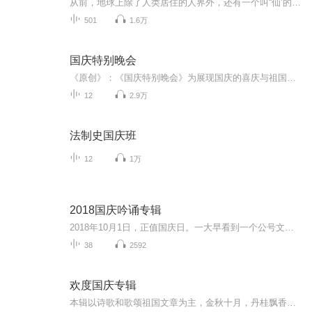
从前，地球上除了人类居住的人界外，还有一个叫“仙’的种族，居住在一个叫'地海”的异世界--也就是所谓的仙界。海内有三岛，上岛蓬菜，居神仙，中岛美蓉，居天仙，下岛源，居地仙。三岛中央，是考较群仙功力的场所--紫府。仙族族人考核升级，可以由地仙升...
501
1.6万
国庆特别晚会
《原创》：《国庆特别晚会》为展现国庆的喜庆与祖国的深情我将以具体的场景切入从清晨升旗的庄严到街头巷尾的欢庆到历史与当下的交融，用优美的笔触传递对祖国的热爱与自豪！用诗歌和情感美文形式，歌颂祖国的繁荣富强，祝人民幸福安康！
12
2.9万
法制史国庆班
12
1万
2018国庆吟诵专辑
2018年10月1日，正值国庆日。一大早看到一个公号文章，正是文天祥的《己卯十月一日至燕越五日罹狴犴有感而赋》。当然，彼十一非当今的十一。不过数字的巧合还是让人感触，今天拿来读一读，体味一番历史英杰的民族情怀，恰也当时。 根据诗题来看，这组诗是写于十月一日至十月五日之间，是文天祥被俘之后所作，这些诗作不仅有凛凛正气，更也能看的到他百端交集的复杂情感。另一首于右任先生的《望大陆》，微信公号有称《望乡》，一句“山之上国之殇”荡气回肠，一并兴起拿来读了一读。仓促间多有瑕疵...
38
2592
欢度国庆专辑
本辑以诗歌和歌颂祖国文章为主，金秋十月，丹桂飘香，在这个充满丰收喜悦的季节里，我们满怀激动和自豪，迎来了中华人民共和国76周年华诞。这不仅是一个庄重的纪念日，更是全体中华儿女共同欢庆的盛大的节日，承载着深厚的民族情感和历史意义.