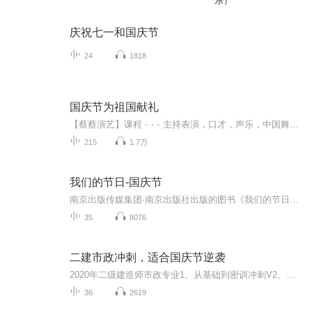
乐）
庆祝七一和国庆节
24
1818
国庆节为祖国献礼
【蔡蔡演艺】课程﹣-﹣主持表演，口才，声乐，中国舞，民族舞。独特的小舞台，专业的录音棚，每一位同学都能成为优秀的小明星。独特的教学模式，轻松上课，快乐学习！知名主持人，舞蹈家，高级教师任职授课！江南总校：河沟街42号三楼 18545856430江北分校...
215
1.7万
我们的节日-国庆节
南京出版传媒集团·南京出版社出版的图书《我们的节日》通过对中国节日文化和节日意义进行深度的挖掘，面向青少年群体构建独具特色的栏目内容，以此丰富春节、元宵节、清明节、端午节、七夕节、中秋节、重阳节等传统节日；六一节、教师节、国庆节等新兴节日的文化内涵和表现形式。促进青少年形成新的节日习俗，提升节日仪式感、认同感。音频作品由金陵朗读者联盟志愿者朗诵，南京音像出版社、金陵图书馆联合制作。
35
8076
二建市政冲刺，适合国庆节逆袭
2020年二级建造师市政专业1、从基础到密训冲刺V2、从精华课程到超压密押V3、0基础同步更新v4、持续更新到2020年考试V5、只要你跟着学让你一次稳拿证V6、渠道超压压题，超压三页纸等独家绝密压题!
36
2619