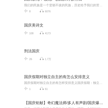
我们的民族是一个坚韧不拔的民族，历史给予我们的苦难都变成了闪着金光的勋章！我们的国家是一个龙腾虎跃的国家，那条巨龙正以不可阻挡之势崛起于神奇的东方！------------------------------------------------值此祖国70周年华诞之际，领先声创以诗歌向祖国献礼！用我们的声音、用我们的热血、用我们的灵魂诵读经典爱国篇章，歌颂我们的祖国！永远繁荣富强！
8
6076
国庆美诗文
108
4173
刑法国庆
26
1.7万
国庆假期对独立自主的有怎么安排意义
国庆假期对独立自主的有怎样安排意义国庆假期：独立自主生活的“试金石”与“充电场”一自主规划：构建独立自主生活的“蓝图能力”二生活实践：夯实独立自主生活的“技能底座”三自我探索：深化独立自主生活的“精神内核”四假期意义：从“短期体验”到“...
1
61
【国庆钜献】奇幻魔法师/多人有声剧/国庆爆更七天乐