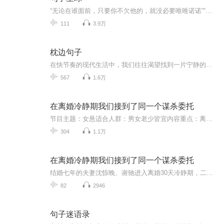
“无论在谁面前，只要你不欠他的，就没必要唯唯诺诺”“没有实力时，对别人的好，很容易被定义为讨好”退让带来的基本都是得寸进尺，别妄想能换来什么尊重和心疼“善解人意，并不是要自己难过让别人开心，别搞错了”“你处理情绪的速度，就是你成功的速度...
111
3.9万
枕边句子
在快节奏的现代生活中，我们往往渴望找到一片宁静的天地，让心灵得以栖息。为此，我们精心策划并制作了《精选诗韵》这一精选诗歌朗诵专辑，旨在传承和弘扬中华诗歌的悠久文化，让每一位听众都能感受到诗歌带来的美好与力量。本专辑收录了当代作家优秀作品...
567
1.6万
在离婚冷静期我们接到了同一个谋杀委托
节目主题：女悬适合人群：男女老少皆宜内容重点：离婚冷静期的夫妻，分别成为对方的赏金猎杀的目标，被迫在“互杀合约”下扮演恩爱，在谎言、刀锋与旧情间，揪出想要他们“共生共死”的幕后黑手。主播介绍：快乐能量补给仓，女，有声书爱好者，闲赋在家，...
304
1.1万
在离婚冷静期我们接到了同一个谋杀委托
结婚七年的夫妻沈惊晚、谢驰进入离婚30天冷静期，二人分别收到刺杀对方的匿名悬赏委托（杀女主赏金500万，杀男主赏金200万）。两人都选择假装不知情，表面维持恩爱夫妻假象，暗中互相试探、调查委托源头，在自保与残存爱意之间反复拉扯。
82
2946
句子迷语录