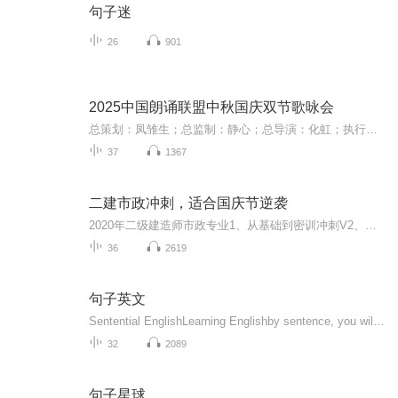
句子迷
26
901
2025中国朗诵联盟中秋国庆双节歌咏会
总策划：凤雏生；总监制：静心；总导演：化虹；执行总监：莺子；执行导演：橙夏；主持人：静心、化虹、橙夏
37
1367
二建市政冲刺，适合国庆节逆袭
2020年二级建造师市政专业1、从基础到密训冲刺V2、从精华课程到超压密押V3、0基础同步更新v4、持续更新到2020年考试V5、只要你跟着学让你一次稳拿证V6、渠道超压压题，超压三页纸等独家绝密压题!
36
2619
句子英文
Sentential EnglishLearning Englishby sentence, you will find the lovely of English.通过句子学英文，发现英文之美...
32
2089
句子星球