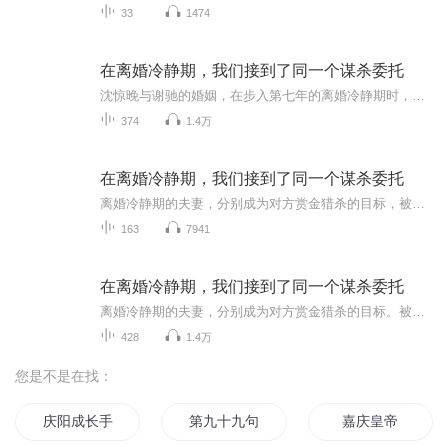
33
1474
在离婚冷静期，我们接到了同一个谋杀委托
沈惊晚与谢驰的婚姻，在步入第七年的离婚冷静期时，已只剩下相敬如“冰”的躯壳。两人正待三十天期满，便签字两散，一别两宽。然而，就在冷静期倒计时的最后一晚，一份来自黑暗的“礼物”同时送达：沈惊晚的加密邮箱收到委托，要求她在三十天内让“目标谢...
374
1.4万
在离婚冷静期，我们接到了同一个谋杀委托
离婚冷静期的夫妻，分别成为对方赏金猎杀的目标，被迫在“互杀合约”下扮演恩爱，在谎言、刀锋与旧情间，揪出想要他们“共生共死”的幕后黑手...
163
7941
在离婚冷静期，我们接到了同一个谋杀委托
离婚冷静期的夫妻，分别成为对方赏金猎杀的目标。被迫在“互杀合约”下扮演恩爱。在谎言，刀锋与旧情间，揪出想要他们“共生共死”的幕后黑手。
428
1.4万
您是不是在找：
庆阳成长手札
第九十九句对不起
嘉庆皇帝