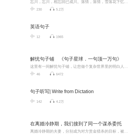
忘川，忘川，相忘回已成川。落情，落情，雪落花下忆忘情。句子迷语录，是我在生活之余，看到的、听到的、以及朋友亲人偶然之间说到的。再这里整理成集，与大家分享！里面有励志，有感情，有内涵，亦有美好。涵盖较多，请大家收听之余，亦多多指教。卖身在此拜谢。
230
5.2万
英语句子
12
1965
解忧句子铺 《句子星球．一句顶一万句》
这里有一间解忧句子铺，让您做个复杂世界里的明白人。拥抱智慧、成功和幸福，驱散冷漠、孤独和无助。句子虽短，道理很长。
46
6472
句子听写| Write from Dictation
142
4.2万
在离婚冷静期，我们接到了同一个谋杀委托
离婚冷静期的夫妻，分别成为对方赏金猎杀的目标，被迫在“互杀合约”下扮演恩爱，在谎言、刀锋与旧情间，揪出想要他们“共生共死”的幕后黑手。