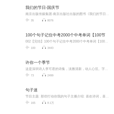
我们的节日-国庆节
南京出版传媒集团·南京出版社出版的图书《我们的节日》通过对中国节日文化和节日意义进行深度的挖掘，面向青少年群体构建独具特色的栏目内容，以此丰富春节、元宵节、清明节、端午节、七夕节、中秋节、重阳节等传统节日；六一节、教师节、国庆节等新兴节日的文化内涵和表现形式。促进青少年形成新的节日习俗，提升节日仪式感、认同感。音频作品由金陵朗读者联盟志愿者朗诵，南京音像出版社、金陵图书馆联合制作。
35
8076
100个句子记住中考2000个中考单词【100节
002【完结】100个句子记住中考2000个中考单词【100节 视频课】
100
3443
许你一个季节
这是深圳诗人李可君的诗集，淡雅清新，动人心弦。字里行间的逸宕、情韵、雅致，表达了一个女子坚强和丰富的内心，同时又呈现淡泊于世看似闲钓春风秋月，但灵魂深处优美绽放的美好。
73
2499
句子迷
节目主题: 那些打动你我的句子主播介绍: 喜欢诗词，喜欢音乐，希望世界是温暖的，我们是温柔的。主播寄语: 初衷是想记录自己喜欢的句子，后来想把自己喜欢的分享给你们。希望不止能与你们共情，还能给予你们力量。更新频率:日更。
165
8.1万