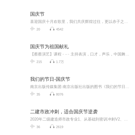
国庆节
喜迎国庆十月欢歌里，我们共庆辉煌过往，更以赤子之心，向未来书写滚烫的誓言——这盛世，值得我们以热爱相拥。
20
4542
国庆节为祖国献礼
【蔡蔡演艺】课程﹣-﹣主持表演，口才，声乐，中国舞，民族舞。独特的小舞台，专业的录音棚，每一位同学都能成为优秀的小明星。独特的教学模式，轻松上课，快乐学习！知名主持人，舞蹈家，高级教师任职授课！江南总校：河沟街42号三楼 18545856430江北分校...
215
1.7万
我们的节日-国庆节
南京出版传媒集团·南京出版社出版的图书《我们的节日》通过对中国节日文化和节日意义进行深度的挖掘，面向青少年群体构建独具特色的栏目内容，以此丰富春节、元宵节、清明节、端午节、七夕节、中秋节、重阳节等传统节日；六一节、教师节、国庆节等新兴节日的文化内涵和表现形式。促进青少年形成新的节日习俗，提升节日仪式感、认同感。音频作品由金陵朗读者联盟志愿者朗诵，南京音像出版社、金陵图书馆联合制作。
35
8076
二建市政冲刺，适合国庆节逆袭
2020年二级建造师市政专业1、从基础到密训冲刺V2、从精华课程到超压密押V3、0基础同步更新v4、持续更新到2020年考试V5、只要你跟着学让你一次稳拿证V6、渠道超压压题，超压三页纸等独家绝密压题!
36
2619