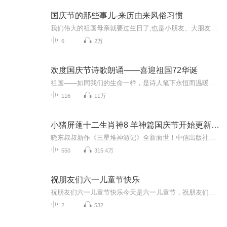
国庆节的那些事儿-来历由来风俗习惯
我们伟大的祖国母亲就要过生日了,也是小朋友、大朋友们最喜欢的“国庆小长假”或说“黄金周”还有说”国庆7天乐”的，说法真是不一而足。那么“国庆节”是怎么来的？自古以来国庆节怎么庆贺？新中国国庆节的来历，以及新中国国庆节的庆贺方式又有哪些呢？ ...
6
2万
欢度国庆节诗歌朗诵——喜迎祖国72华诞
祖国——如同我们的生命一样，是诗人笔下永恒而温暖的主题。在祖国72周年华诞来临之际，特创建这个诗歌朗诵专辑，诵读经典爱国篇章，和大家一起歌颂祖国，向国庆的献礼！祝愿伟大的祖国繁荣富强，祝愿大家国庆节快乐，度过平安快乐的黄金周假期！
116
11万
小猪屏蓬十二生肖神8 羊神篇国庆节开始更新啦！
晓东叔叔新作《三星堆神游记》全新面世！中信出版社出版！京东当当淘宝均有售！点蓝色字收听——《小猪屏蓬爆笑日记2024》《小猪屏蓬爆笑日记2》《小猪屏蓬爆笑日记1》让你笑得喘不上气！《我进故宫当富翁——小猪屏蓬故宫财商笔记》教你成为大富翁！《小...
550
315.4万
祝朋友们六一儿童节快乐
祝朋友们六一儿童节快乐今天是六一儿童节，祝朋友们六一儿童节快乐。先让我们回顾一下六一儿童节的历史吧。六一儿童节的来历是战争后用来纪念曾经以及警示后世的节日，儿童节的全称是国际儿童节，它是一个国际性的节日，日期是每年的六月一日，其背景就是...
2
532