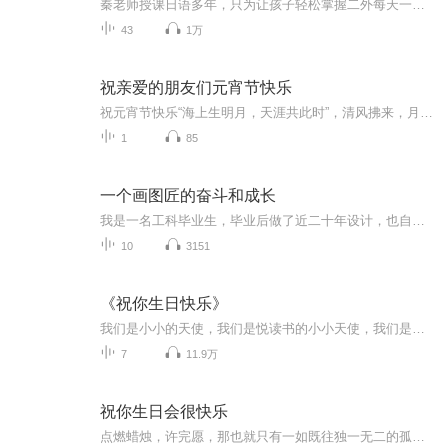
秦老师授课日语多年，只为让孩子轻松掌握二外每天一刻钟，让孩子爱上日语第一册孩子讲掌握200-300个单词句子70-80个常用句型五十音图记得牢固全部为秦志全老师真人录音，真人授课版权所有，禁止转播挪为他用
43
1万
祝亲爱的朋友们元宵节快乐
祝元宵节快乐“海上生明月，天涯共此时”，清风拂来，月色撩人，又到一年一度元宵佳节。猜灯谜，吃元宵，赏烟火，望明月，每个大街小巷热闹非凡。借此，在这个特殊的节日，把最真挚的祝福送给爱我和我爱的人。这一生，感恩你们的贴心陪伴，相遇便是最美的...
1
85
一个画图匠的奋斗和成长
我是一名工科毕业生，毕业后做了近二十年设计，也自己创业了，中间遇到了很多有意思的人，经历了太多有意思的事，一起分享给大家！欢迎大家关注我并留言讨论吧。也许你的留言就是我的下一篇故事的主角哦！
10
3151
《祝你生日快乐》
我们是小小的天使，我们是悦读书的小小天使，我们是快乐的悦读书小天使。希望大家喜欢收听，见证我们的成长，与我们一起阅读。
7
11.9万
祝你生日会很快乐
点燃蜡烛，许完愿，那也就只有一如既往独一无二的孤独能在唱响生日快乐时在手中挥舞。 于是便慢一些点，慎重一些考虑，最好能慢上一整晚，一整天，好不那么像个倒着飞的气球，不太合群。 祝生日快乐。 我说的是我。