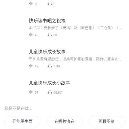
0
0
快乐读书吧之祝福
本书里主要收录了《祝福》及《而已集》《二心集》《南腔北调集》中有特色的文章，并且对这些文章进行分析和品读。写于1924年2月7日，最初发表于1924年3月25日出版的上海《东方杂志》半月刊第二十一卷第6号上，后收入小说集《彷徨》。作品叙写一个离开故乡...
43
88
儿童快乐成长故事
守护儿童奇思妙想，温柔呵护童心童趣，陪伴儿童自由自在快乐成长
49
3182
儿童快乐成长小故事
37
66.9万
您是不是在找：
异能重生西门庆
在哪片海在那片海
画骨图鉴