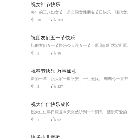
祝女神节快乐
每年的三八妇女节，是全国女性朋友节日快乐，现代女性为国家，家庭做出了重大贡献，在这里朗诵几篇短诗歌，歌颂祖国的女神们，祝你们节日快乐！，天天开心快乐，青春永驻。
10
369
祝朋友们五一节快乐
祝朋友们五一节快乐今天是五一节，愿我们所求皆所愿，前路皆坦途。01五月，往事清零，未来可期 春深四月去，夏来五月新。愿四月所有的遗憾，都是五月惊喜的铺垫。过去的四月里，很多人经历了一些难过的事。也许卯足全力，但仍在事业上受挫。 也许交付全部...
1
96
祝春节快乐 万事如意
新的一年，祝大家一世平安，一生无忧。 谢谢你一直都在时光如梭，眨眼间又是一年，回想这一年收获了很多感动。随着岁月的沉淀，越发懂得，所谓幸福，不是你想要什么，而是得到了什么。匆匆岁月里，感谢朋友们的帮助和关怀。致亲爱的朋友： 古人云，“君子...
3
327
祝大仁仁快乐成长
愿大仁仁早日康复今天突然听到一个消息，活泼可爱的大仁仁生病了，让我感到很震惊。人生不易，让我们珍惜时光，好好的生活，好好的爱大仁仁出生于2013年3月23日，大仁仁两个月时，一场突如其来的高烧， 在当地住院辗转半个月，医生怀疑是再生障碍性贫血，...
1
62
快乐小儿童歌