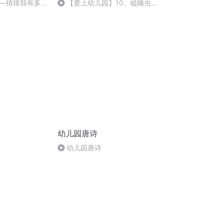
—猜猜我有多爱
【爱上幼儿园】10、瞌睡虫
妈妈
的大口袋+Baby's Ave Verum
Corpus
幼儿园唐诗
幼儿园唐诗