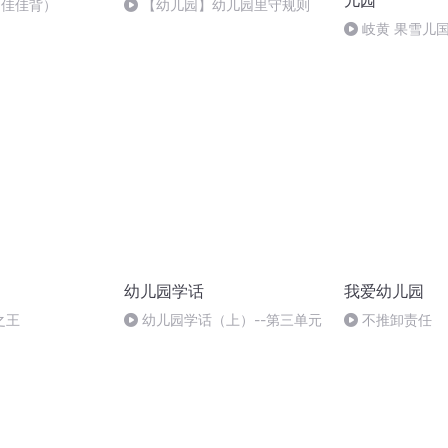
儿园
（佳佳背）
【幼儿园】幼儿园里守规则
岐黄 果雪儿
育绘本朗读 健
在行动
幼儿园学话
我爱幼儿园
之王
幼儿园学话（上）--第三单元
不推卸责任