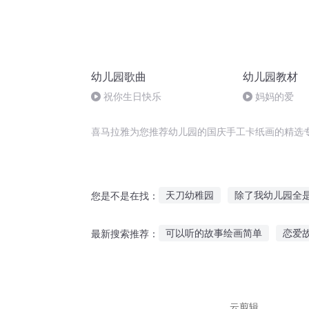
幼儿园歌曲
幼儿园教材
祝你生日快乐
妈妈的爱
喜马拉雅为您推荐幼儿园的国庆手工卡纸画的精选
天刀幼稚园
除了我幼儿园全
您是不是在找：
重庆儿女
天庭幼儿园
女
可以听的故事绘画简单
恋爱
最新搜索推荐：
辉煌的人生从幼儿园开始
大
亲子故事可以听吗英语
听超
听豆芽讲故事的感受
说话的
云剪辑