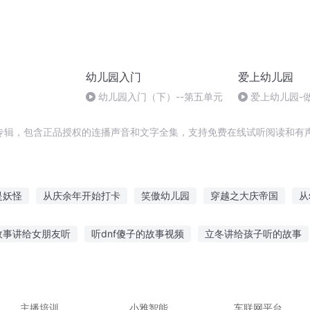
幼儿园入门
爱上幼儿园
幼儿园入门（下）--第五单元
爱上幼儿园-
专辑，包含正品授权的连播声音和文字全集，支持免费在线试听阅读和有声
是妖怪
从庆余年开始打卡
笑傲幼儿园
穿越之大庆帝国
从
皇她不想上幼儿园
我的主神空间和我的过气幼儿园
妹纸学园
故事讲给女朋友听
听dnf傻子的故事视频
立冬讲给孩子听的故事
庆皇太子
开局从幼儿园开始秦时明
皇家幼儿园
庆云传奇
级飞侠讲故事
口袋故事不联网怎么听
听结局猜故事过程游戏
小孩听故事好吗
做手账听的小故事
巨人乔治故事在线听
主播培训
小雅智能
车联网平台