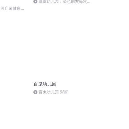
班班幼儿园：绿色朋友每次考
试，都得F分，这是为何呢
国医启蒙健康教
康中国战略幼儿园
百鬼幼儿园
百鬼幼儿园 彩蛋