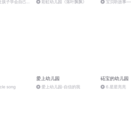
让孩子学会自己吃
彩虹幼儿园《落叶飘飘》
宝贝听故事—
用餐的萌萌）
你 BY 杨欣怡&
爱上幼儿园
砳宝的幼儿园
cle song
爱上幼儿园-自信的我
6.星星亮亮