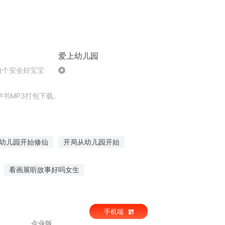
爱上幼儿园
做个安全好宝宝
书MP3打包下载。
幼儿园开始修仙
开局从幼儿园开始
白纸画壁
修真幼儿园
看画展听故事好吗女生
一人有庆
柚子家园故事在线听
小孩自己睡的故事 听
手机端
企业版