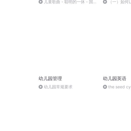
儿童歌曲 - 聪明的一休 - 国语
（一）如何
版
饭 （不会独立
幼儿园管理
幼儿园英语
幼儿园常规要求
the seed cy