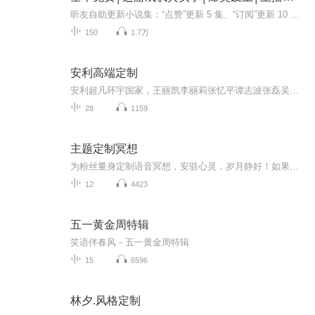
听友自助更新小说集：“点赞”更新 5 集、“订阅”更新 10 集、“关注”更新15 集。主播定制精品AI免费连载搬砖、跑腿、捡垃圾、送快递……公司最多能让你体会到996的艰辛，在这里你能体会到超级加倍的007。 好了，不废话了，伟大的管理者大人喊我去搬...
150
1.7万
安利高端定制
安利超凡环宇国家，王丽凯李丽莉张忆平谭志波张磊吴奕任英才康君刘红姚莉郑新清吴彩云黄骏尹建平 ...
28
1159
主题定制冥想
为粉丝量身定制语音冥想，安驻心灵，岁月静好！如果你想要属于自己的专属语音冥想，可以评论区留言呦！
12
4423
五一黄金周特辑
笑语伴春风－五一黄金周特辑
15
6596
林夕.风格定制