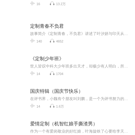
16
13.2万
定制青春不负君
故事简介《定制青春，不负君》讲述了叶汐妍与印天从大学校园缘起的深情羁绊。一次雨中偶遇的生日歌、崴脚后的意外陪伴，让阳光开朗却藏着家庭创伤的印天，与敏感缺爱却向往自由的叶汐妍渐渐靠近，将平淡的大学时光过得热气腾腾。然而，印天对感情的迟疑、...
140
4652
《定制少年班》
世人皆叹中科大少年班多出天才，却极少有人明白，所有年少成名，从来不是天赋宿命，而是循规律、定节奏的精心培育。退休老人孟春，为弥补年轻时的育儿缺憾，结合脑科学认知规律与超常教育体系，为一对龙凤孙辈定下十二年成长规划。紧抓语言黄金窗口期顺势...
14
1704
国庆特辑（国庆节快乐）
在评书界，小魏有个朋友叫刘鹏，是一个为评书努力的小伙子。在2021年国庆期间，他想弄个特辑，便烦劳我给他录个爱国题材的评书小段儿。这种事情，不是特殊情况，小魏一般不会拒绝，也就给其录了一个《鲁迅踢鬼》，等他传完，我再传到我的专辑里。另外，小...
14
1.6万
爱情定制（机智红娘手撕渣男）
作为一个有爱岗敬业的好红娘，叶海旋铁了心要给李天泽介绍一个可心可意的婚恋对象。可她没想到，李天泽表面温良无害，其实铁了心想害她身败名裂，无处容身。她总觉得自己阅人无数眼光毒辣，真要是遇到骗子肯定会跟对方斗智斗勇，直到把对方打的落花流水满...