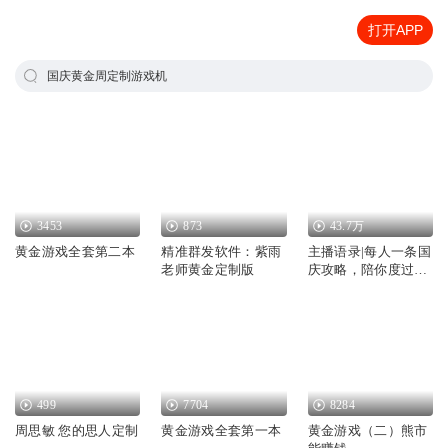
打开APP
国庆黄金周定制游戏机
3453
873
43.7万
黄金游戏全套第二本
精准群发软件：紫雨
主播语录|每人一条国
老师黄金定制版
庆攻略，陪你度过黄
金周
499
7704
8284
周思敏 您的思人定制
黄金游戏全套第一本
黄金游戏（二）熊市