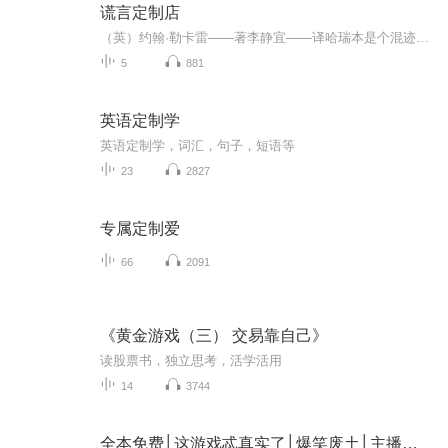
谎言定制店
（英）约翰·勒卡雷——著李静宜——译哈瑞本是个混迹伦敦的骗子，辗转来到巴拿马后，凭着过去所学成为裁缝。因为深谙聆听闭嘴的重要，颇得上流社会主顾的信赖。原本以为就这样可以抹掉不为人知的过去，没想到，在一个最平常不过的星期五，一个从地狱来的...
5
881
英语定制学
英语定制学，词汇，句子，短语等
23
2827
专属定制爱
66
2091
《黄金游戏（三） 交易靠自己》
读股票书，独立思考，活学活用
14
3744
全本免费│这游戏忒真实了│爆笑废土│主播定制AI