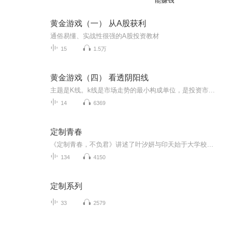
能赚钱
黄金游戏（一） 从A股获利
通俗易懂、实战性很强的A股投资教材
15
1.5万
黄金游戏（四） 看透阴阳线
主题是K线。k线是市场走势的最小构成单位，是投资市场的细胞。渗透着所有的市场信息。投资者要掌握股票操作技术，必须掌握K线的运作原理以及规律。
14
6369
定制青春
《定制青春，不负君》讲述了叶汐妍与印天始于大学校园的深情爱恋。雨中的偶遇、独处的陪伴，让身负原生家庭创伤的阳光少年印天，与敏感缺爱、向往自由的少女叶汐妍相互吸引，共度滚烫热烈的青春时光。 可印天的情感迟疑、好友的情感纠葛与突如其来的误会，...
134
4150
定制系列
33
2579