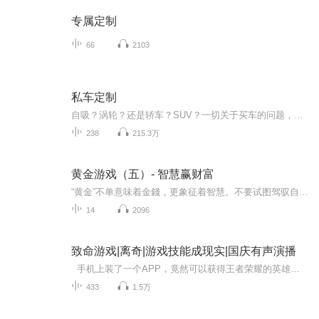
专属定制
66
2103
私车定制
自吸？涡轮？还是轿车？SUV？一切关于买车的问题，问我们，我们负责解答
238
215.3万
黄金游戏（五）- 智慧赢财富
“黄金”不单意味着金錢，更象征着智慧。不要试图驾驭自已无法驾驭的“黄金”，更不要在“黄金”的追逐里意乱神迷湮灭成灰。控制过度的欲望，保守适可而止的平衡，就是黄金游戏的根本
14
2096
致命游戏|离奇|游戏技能成现实|国庆有声演播
手机上装了一个APP，竟然可以获得王者荣耀的英雄技能…… 有人用荆轲技能杀人，有人用李白技能偷钱。 而我……竟然是最坑爹的亚瑟…… 好吧，你们慢慢玩，我只想在这场纷争中存活下去……
433
1.5万