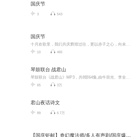
国庆节
3
543
国庆节
十月欢歌里，我们共庆辉煌过往，更以赤子之心，向未来书写滚烫的誓言——这盛世，值得我们以热爱相拥。
10
465
琴鼓联台 战君山
琴鼓联台《战君山》MP3，共8部64集,由牛崇光、李全营、周银侠老师演唱。
65
3万
君山夜话诗文
89
6.7万
【国庆钜献】奇幻魔法师/多人有声剧/国庆爆更七天乐