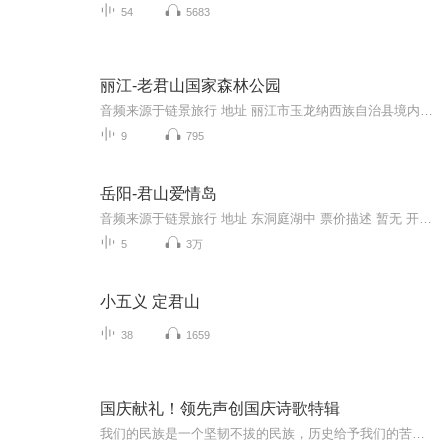
54
5683
丽江-老君山国家森林公园
音频来源于链景旅行 地址 丽江市玉龙纳西族自治县境内 票价描述 黎明景区门票105元；电瓶车单程40元，往返60元，千龟山索道120元。 开放时间 9:00-17:30 乘车信息 丽江客运站有发往黎明的班车，12:00发车，车票29元，车程3.5小时。如果包车的话，当日往返...
9
795
岳阳-君山爱情岛
音频来源于链景旅行 地址 东洞庭湖中 票价描述 暂无 开放时间 全天 乘车信息 暂无
5
3万
小五义 定君山
38
1659
国庆献礼！领先声创国庆诗歌特辑
我们的民族是一个坚韧不拔的民族，历史给予我们的苦难都变成了闪着金光的勋章！我们的国家是一个龙腾虎跃的国家，那条巨龙正以不可阻挡之势崛起于神奇的东方！------------------------------------------------值此祖国70周年华诞之际，领先声创以诗歌向祖国献礼！用我们的声音、用我们的热血、用我们的灵魂诵读经典爱国篇章，歌颂我们的祖国！永远繁荣富强！