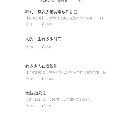
载多少人一生所爱
乐）
我到底有多少老婆秦放许新雪
【收听须知】1、我到底有多少老婆秦放许新雪2、由于音频节目更新的比较慢，如想快速阅读小说文字版的全部章节，请在微信中搜索公/众/号【黑葡萄文学】，关注后，并在公/众/号中回复：【698】，便可快速阅读小说文字版全集。（注意：需要在公/众/号中回复才...
2
108
人的一生有多少时间
18
768
有多少人在追随你
【请添加微信18108272353进VIP读书群与更多书友一起学习成长。】 献给那些被他人无数次摧残、以为自己的梦想永远不会成真的人。 献给那些因自己或别人过去的错误决定、以为自己再也无法东山再起且把握命运的人。 献给那些想象力已经被颓丧的生活摧残殆尽的人。 献给那些只接受过失败教育、甘愿退居其次且让别人来领导自己的人。 你的人生还没结束！ “有时，尽管我们在人生的画布上出现错误，上帝 却使它成为一幅杰作。” ——戴夫·邓根
54
4184
大鼓 战君山
大鼓《战君山》共147集，由牛崇光老师演唱。
147
8万