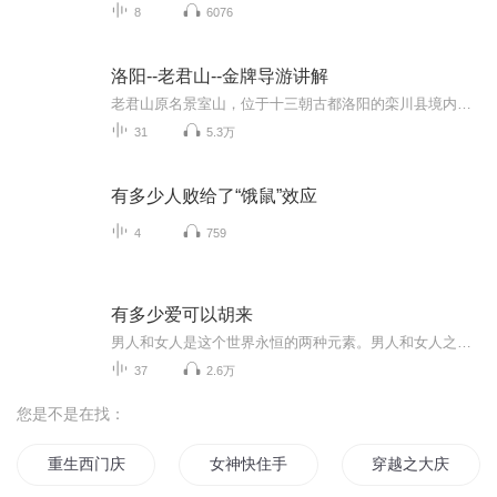
8
6076
洛阳--老君山--金牌导游讲解
老君山原名景室山，位于十三朝古都洛阳的栾川县境内。距今已有两千多年的人文历史，是道教中历史最长的山脉。春秋时期，被公认为道教始祖的老子到这里隐居修炼，使这里成为道教的发源地。北魏时在铁顶建了一座老君庙。唐朝贞观十一年，即公元637年，唐太宗...
31
5.3万
有多少人败给了“饿鼠”效应
4
759
有多少爱可以胡来
男人和女人是这个世界永恒的两种元素。男人和女人之间的故事中，有这个世界永恒的主题…… 剧中主人公——丁一白。是个男人、年轻的男人。恋爱似乎是他生活的主旋律，也许他是“天生情种”或是“好色如狼”。反正他的爱情履历并不平直……悠忽十年，他...
37
2.6万
您是不是在找：
重生西门庆
女神快住手
穿越之大庆帝国