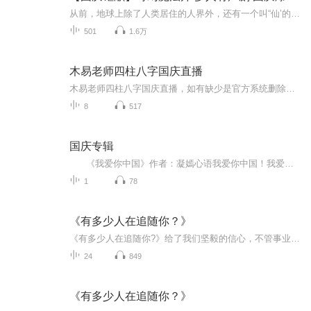
从前，地球上除了人类居住的人界外，还有一个叫“仙’的种族，居住在一个叫'地海”的异世界--也就是所谓的仙界。海内有三岛，上岛蓬菜，居神仙，中岛美蓉，居天仙，下岛源，居地仙。三岛中央，是考较群仙功力的场所--紫府。仙族族人考核升级，可以由地仙升...
501
1.6万
木易老师四柱八字国庆直播
木易老师四柱八字国庆直播，如有缺少是官方系统删除，后期发现会补上，记得收藏关注
8
517
国庆专辑
《我爱你中国》作者：凝嫣心语我爱你中国！我爱你春天蓬勃的秧苗；我爱你秋日金黄的硕果。我爱你中国！我爱你青松气质，我爱你红梅品格！我爱你家乡的甜蔗好像乳汁滋润着我的心窝。我爱你中国，我要把最美的歌儿献给你，我的母亲我的祖国。我爱你中国，我爱...
1
78
《有多少人在追随你？》
《有多少人在追随你?》给了我们坚毅的信心，不管事业的征途上有多少艰难险阻，都会不断进步，开拓进取。此书提供了高超的技巧和方法，帮助我们实现梦想！名人推荐你可曾动摇过，怀疑过自己的潜能？你可曾被你所追随的“领导者”打击过自信心？当你倾注生命...
24
849
《有多少人在追随你？》