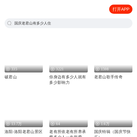
打开APP
国庆老君山有多少人住
335
3221
1598
破君山
你身边有多少人就有
老君山歌手传奇
多少影响力
13.7万
64
1.6万
洛阳-洛阳老君山景区
老有所依老有所养承
国庆特辑（国庆节快