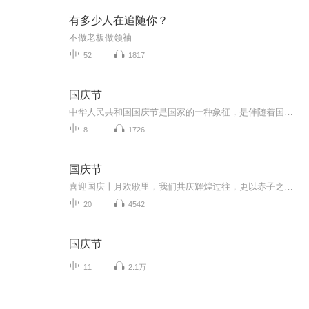
有多少人在追随你？
不做老板做领䄂
52
1817
国庆节
中华人民共和国国庆节是国家的一种象征，是伴随着国家的出现而出现的。让我们用诗歌朗诵歌颂祖国的繁荣富强，国泰民安。
8
1726
国庆节
喜迎国庆十月欢歌里，我们共庆辉煌过往，更以赤子之心，向未来书写滚烫的誓言——这盛世，值得我们以热爱相拥。
20
4542
国庆节
11
2.1万