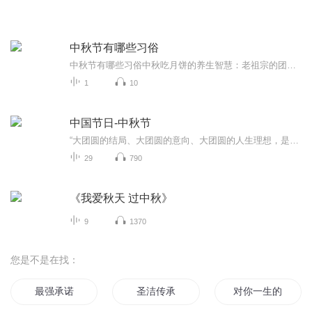
中秋节有哪些习俗
中秋节有哪些习俗中秋吃月饼的养生智慧：老祖宗的团圆密码全藏在这张饼里 （开篇先抛个灵魂拷问）您有没有想过，为什么中秋节非得跟月饼死磕？就像现代人追剧必须配奶茶，古人赏月手里不攥块月饼就跟缺了充电宝似的浑身不自在。今天咱们就扒一扒这块油...
1
10
中国节日-中秋节
“大团圆的结局、大团圆的意向、大团圆的人生理想，是中国文化的情结……”正因为圆满的月亮，与人间情感生活有了这样密不可分的联系，我们的诗人才会发出“月是故乡明”的感慨。在一年的时序中，中秋节所在的是秋季中期，天气不冷不热，白昼与夜晚均等，...
29
790
《我爱秋天 过中秋》
9
1370
您是不是在找：
最强承诺
圣洁传承
对你一生的承诺