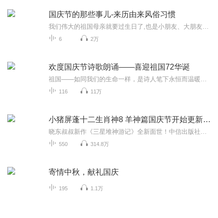
国庆节的那些事儿-来历由来风俗习惯
我们伟大的祖国母亲就要过生日了,也是小朋友、大朋友们最喜欢的“国庆小长假”或说“黄金周”还有说”国庆7天乐”的，说法真是不一而足。那么“国庆节”是怎么来的？自古以来国庆节怎么庆贺？新中国国庆节的来历，以及新中国国庆节的庆贺方式又有哪些呢？ ...
6
2万
欢度国庆节诗歌朗诵——喜迎祖国72华诞
祖国——如同我们的生命一样，是诗人笔下永恒而温暖的主题。在祖国72周年华诞来临之际，特创建这个诗歌朗诵专辑，诵读经典爱国篇章，和大家一起歌颂祖国，向国庆的献礼！祝愿伟大的祖国繁荣富强，祝愿大家国庆节快乐，度过平安快乐的黄金周假期！
116
11万
小猪屏蓬十二生肖神8 羊神篇国庆节开始更新啦！
晓东叔叔新作《三星堆神游记》全新面世！中信出版社出版！京东当当淘宝均有售！点蓝色字收听——《小猪屏蓬爆笑日记2024》《小猪屏蓬爆笑日记2》《小猪屏蓬爆笑日记1》让你笑得喘不上气！《我进故宫当富翁——小猪屏蓬故宫财商笔记》教你成为大富翁！《小...
550
314.8万
寄情中秋，献礼国庆
195
1.1万