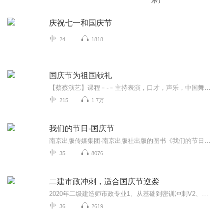
乐）
庆祝七一和国庆节
24
1818
国庆节为祖国献礼
【蔡蔡演艺】课程﹣-﹣主持表演，口才，声乐，中国舞，民族舞。独特的小舞台，专业的录音棚，每一位同学都能成为优秀的小明星。独特的教学模式，轻松上课，快乐学习！知名主持人，舞蹈家，高级教师任职授课！江南总校：河沟街42号三楼 18545856430江北分校...
215
1.7万
我们的节日-国庆节
南京出版传媒集团·南京出版社出版的图书《我们的节日》通过对中国节日文化和节日意义进行深度的挖掘，面向青少年群体构建独具特色的栏目内容，以此丰富春节、元宵节、清明节、端午节、七夕节、中秋节、重阳节等传统节日；六一节、教师节、国庆节等新兴节日的文化内涵和表现形式。促进青少年形成新的节日习俗，提升节日仪式感、认同感。音频作品由金陵朗读者联盟志愿者朗诵，南京音像出版社、金陵图书馆联合制作。
35
8076
二建市政冲刺，适合国庆节逆袭
2020年二级建造师市政专业1、从基础到密训冲刺V2、从精华课程到超压密押V3、0基础同步更新v4、持续更新到2020年考试V5、只要你跟着学让你一次稳拿证V6、渠道超压压题，超压三页纸等独家绝密压题!
36
2619