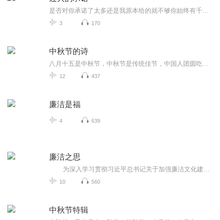
是否对你承诺了太多还是我原本给的就不够你始终有千万种理由我一直都跟随你的感受让你疯 让你去放纵以为你 有天会感动
3
170
中秋节的诗
八月十五是中秋节，中秋节是传统佳节，中国人团圆吃月饼的日子，这个节日自古就有，所以留下了不少关于中秋节的诗
12
437
廉洁是福
4
639
廉洁之思
为深入学习贯彻习近平总书记关于加强廉洁文化建设的重要论述精神，全面落实中共中央印发的《关于加强新时代廉洁文化建设的意见》精神，从中华优秀传统文化中汲取智慧力量，自觉做到廉洁修身、廉洁齐家、廉洁处世，本有声书围绕廉洁文化这一主题...
10
560
中秋节特辑