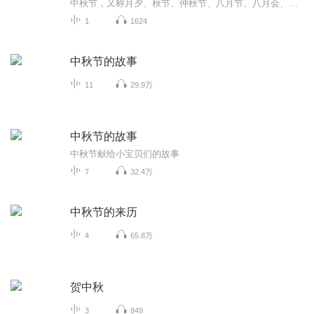
中秋节，又称月夕、秋节、仲秋节、八月节、八月会、追月节、玩月节、拜月节、女儿节或团圆节，是流行于中国众多民族与汉字文化圈诸国的传统文化节日，时在农历八月十五；因其恰值三秋之半，故名，也有些地方将中秋节定在八月十六。[1-2] 中秋节始于唐朝...
1
1624
中秋节的故事
11
29.9万
中秋节的故事
中秋节献给小宝贝们的故事
7
32.4万
中秋节的来历
4
65.8万
贺中秋
3
849