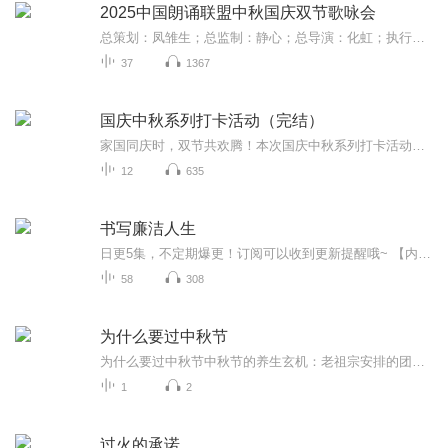
2025中国朗诵联盟中秋国庆双节歌咏会
总策划：凤雏生；总监制：静心；总导演：化虹；执行总监：莺子；执行导演：橙夏；主持人：静心、化虹、橙夏
37
1367
国庆中秋系列打卡活动（完结）
家国同庆时，双节共欢腾！本次国庆中秋系列打卡活动，邀你每日解锁多元演播精彩：以诗歌为笔，歌颂祖国山河壮阔与时代华章；清晨用温暖早安问候开启元气一天，深夜以温柔晚安声语卸下疲惫；更有风趣幽默的单口相声逗趣生活，经典耐品的评书细说古今故事。...
12
635
书写廉洁人生
日更5集，不定期爆更！订阅可以收到更新提醒哦~ 【内容简介】 《书写廉洁人生》既是一本书，也是一本廉政教材，阐述了夏国中对当前党风廉政建设认识和观点。书中的八个廉政板块，内容丰富，可读性很强，既有传统文化方面的，也有形势分析方面的；既有...
58
308
为什么要过中秋节
为什么要过中秋节中秋节的养生玄机：老祖宗安排的团圆节，暗藏多少健康密码？ 朋友，你有没有发现，中秋节就像被设置在年度日程表上的一个强制“系统更新”？平时工作群里静如死水，这天突然集体复活，连失联十年的前同事都能蹦出来发句“中秋快乐”。...
1
2
过火的承诺