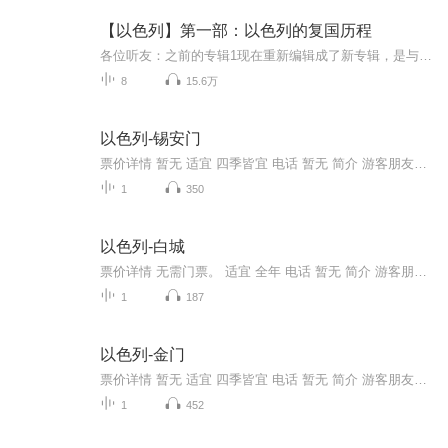
【以色列】第一部：以色列的复国历程
各位听友：之前的专辑1现在重新编辑成了新专辑，是与以色列2、3形成的一个系列。希望您能在故事中了解以色列和阿拉伯世界的历史及纠纷。之前专辑下架带来的不便请谅解。再次感谢您的关注和陪伴。 暮色静好
8
15.6万
以色列-锡安门
票价详情 暂无 适宜 四季皆宜 电话 暂无 简介 游客朋友，欢迎来到锡安门。锡安门位于耶路撒冷旧城南侧，由奥斯曼土耳其帝国的苏莱曼大帝兴建于1540年，因为正对南面的锡安山而得名。因为大卫王的墓穴位于锡安山，因此锡安门又被称为“大卫门”，城门内是亚...
1
350
以色列-白城
票价详情 无需门票。 适宜 全年 电话 暂无 简介 游客朋友，欢迎来到白城。以色列的特拉维夫被称为中东的曼哈顿，鳞次栉比的摩天大厦似乎理所应当成为这个城市的标志。而白城只是这个城市市中心的一些普通民宅，但正是这些不算堂皇的低矮建筑，却为特拉维夫...
1
187
以色列-金门
票价详情 暂无 适宜 四季皆宜 电话 暂无 简介 游客朋友，欢迎来到金门。金门位于圣殿山东边的城墙上，与橄榄山遥遥相对。虽然金门已经被石头封死，并无实际用途，却是耶路撒冷老城最重要的城门之一。 金门由两扇拱门组成，一扇为“仁慈之门”，另一扇为“忏悔之门”。三大宗教关于金门有许多传说。犹太人相信救世主弥赛亚来临时，当世界末日来临之时，救世主弥赛亚将从金门进入耶路撒冷，带领犹太人上天堂。 基督教也延续了这个预言，他们认为作为弥赛亚的耶稣将再次来到人间，通过金门进入耶路撒冷，开始末日审判。末日审判后，人间这个中间地带将消失，所有人的人都会上天堂或者下地狱。这个预言让不少基督徒深信不疑，1999年底，千禧年来临时，有不少基督徒在金门附近搭起帐篷等待。BBC、CNN等全球各大媒体都派记者前往，准备记录这一历史性时刻。当然，最后救世主并没有出现，信徒们抱怨那些宣扬末世论的神学家们没有很好的领会上帝的精神后也就不了了之了。 穆斯林也有自己的说法，他们相信世界的末日审判将在这里举行。穆斯林统治时期，阿拉伯人为了阻止弥赛亚入城，将金门封闭，并把它改造为一个穆斯林的祈祷室和学习《》的场所。 金门的介绍就到这里，链景旅行以为，无论是否存在那个终极审判的那一天，行善戒恶总是对的，至少可以心安。客官您以为呢？ 音频来源于链景旅行
1
452