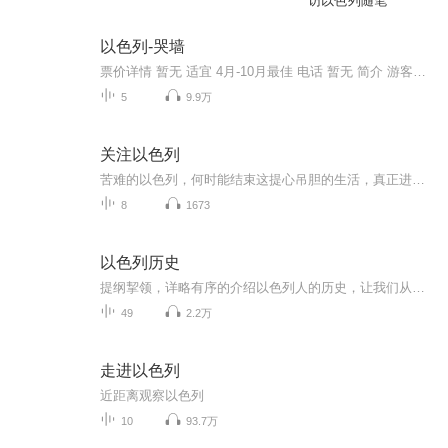
访以色列随笔
以色列-哭墙
票价详情 暂无 适宜 4月-10月最佳 电话 暂无 简介 游客朋友，欢迎来到哭墙。公元前11世纪古以色列王大卫统一犹太各部族，建立了以耶路撒冷为首都的以色列王国。公元前10世纪大卫儿子所罗门继承王位后，在圣殿山建造了首座犹太教圣殿所罗门圣殿，史称“第一...
5
9.9万
关注以色列
苦难的以色列，何时能结束这提心吊胆的生活，真正进入和平安息的乐土！以色列的动态牵动世界，战争的阴云从建国以来没有停止过，谁也解决不了巴以和平？战争的起始关系到世界各国的站队！对以色列感兴趣的人一起来关注以色列，关注世界的焦点，我们会得到...
8
1673
以色列历史
提纲挈领，详略有序的介绍以色列人的历史，让我们从历史中发现更多的智慧。欢迎大家加入我们的QQ交流群688972437
49
2.2万
走进以色列
近距离观察以色列
10
93.7万