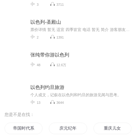
3
3711
以色列-圣殿山
票价详情 暂无 适宜 四季皆宜 电话 暂无 简介 游客朋友，欢迎来到圣殿山。圣殿山是犹太教和基督教的圣地，圣殿山当您来到圣殿山，您会发现这里并没有恢弘的圣殿，这是因为曾经的神殿早已被毁，而且还被毁了两次。圣殿山被犹太人奉为圣地是因为他们相信圣殿...
2
1391
张纯带你游以色列
48
12.6万
以色列约旦旅游
个人成文，记叙在以色列和约旦的旅游见闻与思考。
13
3644
您是不是在找：
帝国时代系列
庆元纪年
重庆儿女