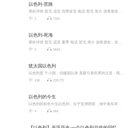
以色列-苦路
票价详情 暂无 适宜 四季皆宜 电话 暂无 简介 游客朋友，欢迎来到苦路。苦路是耶稣生前走过的最后一段路，根据基督教传统记载，耶稣在旧城东北面的狮子门背上十字架被押往圣墓教堂接受死刑，被钉死在十字架上。一路上耶稣停留了十四次，，所以苦路也有14站...
2
7321
以色列-死海
票价详情 暂无 适宜 夏季 电话 暂无 简介 游客朋友，欢迎来到死海。死海位于约旦和以色列的南部交界处，它实际上是一片咸水湖。死海水面低于海平面420米，是地球表面最低的地方，所以死海又被称作“地球的肚脐”。死海中含有的盐分浓度极高，是一般海水的8...
3
5919
犹太国以色列
以色列是 个小国，但建国以来 直吸引着世界的注意，既受到许多人青睐，也常常成为抨击的对象。为什么国际社会如此关注以色列这样 个小国？为什么以色列人在众多关键问题上存在如此严重的分歧？为什么以色列会做出这些决策？它的未来将会怎样？跟亦湄一起来...
136
220.7万
以色列的今生
以色列的前世今生以色列，位于亚洲西部，地中海东岸，是一个拥有悠久历史的国家。从建国之初到现在，以色列经历了许多重要事件和挑战。以色列的历史可以追溯到公元前12世纪，当时以色列人的祖先从埃及迁徙而来，在大卫和所罗门两位国王的领导下，建立了强...
4
564
【以色列】亲历历史-一个以色列总统的回忆