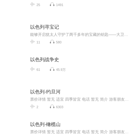
25
1491
以色列寻宝记
能够开启犹太人守护了两千多年的宝藏的钥匙——大卫之星 被盗贼偷走了！宝物的主人向世界知名的考古学家知本教授寻求帮助，却被要挟支付两倍以上的酬金。偶然发现大卫之星 遗失线索的麦克，难道这次他在以色列的对手，竟然是知本教授吗？
11
580
以色列战争史
61
45.9万
以色列-约旦河
票价详情 暂无 适宜 四季皆宜 电话 暂无 简介 游客朋友，欢迎来到约旦河。在比例尺稍大一点的世界地图上，大抵是见不到约旦河的踪影的。单单从长度及流域面积来看，约旦河实在没什么突出的地方，既没有“黄河之水天上来，奔流到海不复回”的磅礴气势，也没...
2
6303
以色列-橄榄山
票价详情 暂无 适宜 四季皆宜 电话 暂无 简介 游客朋友，欢迎来到橄榄山。橄榄山因为山上曾遍植茂密的橄榄树而得名，从耶路撒冷老城外透过城墙望向橄榄山就可以清楚地看到在半山腰长长的一片墓地，一排排白色或淡黄色的长方形石棺在阳光下十分非常显眼。根...