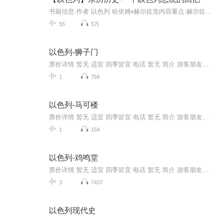
书籍信息:作者 以色列 哈依姆•赫尔佐克内容重点:赫尔佐克，两任以色列总统(1983—1993)，写出一部激动人心的自传，亦是一部20世纪某些重大事件扣人心弦的个人和政治证明。 —《出版商周刊》赫尔佐克以这部流畅、优美并极富人性的回忆录，邀请我们分享他非...
55
5万
以色列-狮子门
票价详情 暂无 适宜 四季皆宜 电话 暂无 简介 游客朋友，欢迎来到狮子门。狮子门是耶路撒冷老城唯一朝东开放的门，门两侧各雕刻着一对狮子。传说奥斯曼土耳其帝国的苏莱曼苏丹曾做过一个梦，梦中他得到神谕，必须沿圣城四周修筑一道城墙保护城中的居民，否...
1
756
以色列-马可楼
票价详情 暂无 适宜 四季皆宜 电话 暂无 简介 游客朋友，欢迎来到马可楼。传说，马可楼是当年耶稣和他的门徒们吃逾越节晚餐和设定圣餐的地方，由于耶稣在和门徒吃完晚餐后被捕钉死在十字架上，所以这个地方也被称为最后晚餐的楼房。如今，我们看到的最后晚...
1
154
以色列-鸡鸣堂
票价详情 暂无 适宜 四季皆宜 电话 暂无 简介 游客朋友，欢迎来到鸡鸣堂。鸡鸣堂是一座为了纪念彼得在鸡叫两次以前三次否认耶稣而建的罗马天主教堂，位于耶路撒冷城外锡安山的东坡。大约在公元457年，拜占庭帝国第一次在这里建起了一座小教堂，但是这座最...
3
7437
以色列现代史