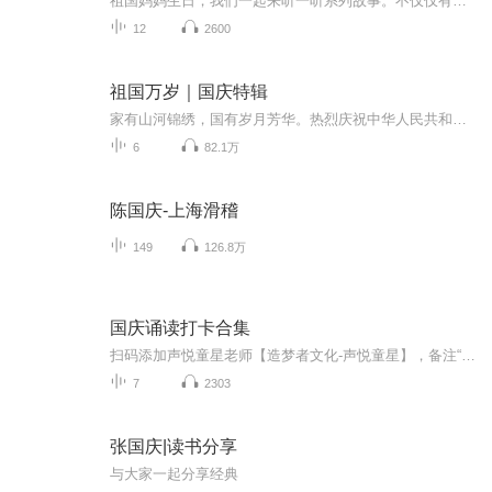
祖国妈妈生日，我们一起来听一听系列故事。不仅仅有《我的祖国》，还有红军故事，也有关于战争的故事，让大家体会到和平年代的不易。
12
2600
祖国万岁｜国庆特辑
家有山河锦绣，国有岁月芳华。热烈庆祝中华人民共和国成立73周年！
6
82.1万
陈国庆-上海滑稽
149
126.8万
国庆诵读打卡合集
扫码添加声悦童星老师【造梦者文化-声悦童星】，备注“诵读打卡”报名，已添加好友的，直接发送“诵读打卡”报名，报名成功后进入社群。
7
2303
张国庆|读书分享
与大家一起分享经典