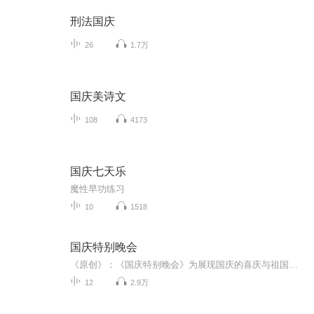
刑法国庆
26
1.7万
国庆美诗文
108
4173
国庆七天乐
魔性早功练习
10
1518
国庆特别晚会
《原创》：《国庆特别晚会》为展现国庆的喜庆与祖国的深情我将以具体的场景切入从清晨升旗的庄严到街头巷尾的欢庆到历史与当下的交融，用优美的笔触传递对祖国的热爱与自豪！用诗歌和情感美文形式，歌颂祖国的繁荣富强，祝人民幸福安康！
12
2.9万