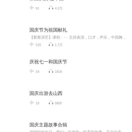
91
4.2万
国庆节为祖国献礼
【蔡蔡演艺】课程﹣-﹣主持表演，口才，声乐，中国舞，民族舞。独特的小舞台，专业的录音棚，每一位同学都能成为优秀的小明星。独特的教学模式，轻松上课，快乐学习！知名主持人，舞蹈家，高级教师任职授课！江南总校：河沟街42号三楼 18545856430江北分校...
215
1.7万
庆祝七一和国庆节
24
1818
国庆出游去山西
10
5805
国庆主题故事合辑