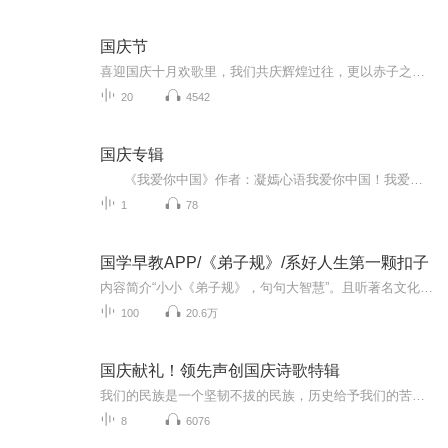
国庆节
喜迎国庆十月欢歌里，我们共庆辉煌过往，更以赤子之心，向未来书写滚烫的誓言——这盛世，值得我们以热爱相拥。
20
4542
国庆专辑
《我爱你中国》作者：凝嫣心语我爱你中国！我爱你春天蓬勃的秧苗；我爱你秋日金黄的硕果。我爱你中国！我爱你青松气质，我爱你红梅品格！我爱你家乡的甜蔗好像乳汁滋润着我的心窝。我爱你中国，我要把最美的歌儿献给你，我的母亲我的祖国。我爱你中国，我爱...
1
78
国学早教APP/《弟子规》/系好人生第一颗扣子
内容简介“小小《弟子规》，句句大智慧”。且听著名文化专家郑宝兰如何把“枯燥”的《弟子规》讲得好玩儿、时髦儿，接地气儿。从中你可以找到修身方法，齐家智慧，教子之道，幸福秘籍。持续更新，欢迎收听！新浪微博：郑宝兰老师主播简介郑宝兰，山西青少...
100
20.6万
国庆献礼！领先声创国庆诗歌特辑
我们的民族是一个坚韧不拔的民族，历史给予我们的苦难都变成了闪着金光的勋章！我们的国家是一个龙腾虎跃的国家，那条巨龙正以不可阻挡之势崛起于神奇的东方！------------------------------------------------值此祖国70周年华诞之际，领先声创以诗歌向祖国献礼！用我们的声音、用我们的热血、用我们的灵魂诵读经典爱国篇章，歌颂我们的祖国！永远繁荣富强！
8
6076