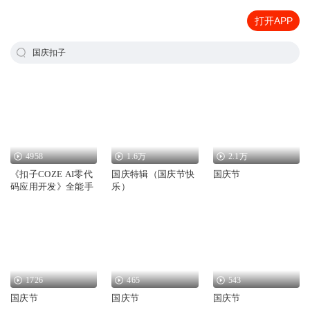
打开APP
国庆扣子
4958
1.6万
2.1万
《扣子COZE AI零代
国庆特辑（国庆节快
国庆节
码应用开发》全能手
乐）
1726
465
543
国庆节
国庆节
国庆节