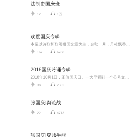
法制史国庆班
12
1万
欢度国庆专辑
本辑以诗歌和歌颂祖国文章为主，金秋十月，丹桂飘香，在这个充满丰收喜悦的季节里，我们满怀激动和自豪，迎来了中华人民共和国76周年华诞。这不仅是一个庄重的纪念日，更是全体中华儿女共同欢庆的盛大的节日，承载着深厚的民族情感和历史意义.
167
6788
2018国庆吟诵专辑
2018年10月1日，正值国庆日。一大早看到一个公号文章，正是文天祥的《己卯十月一日至燕越五日罹狴犴有感而赋》。当然，彼十一非当今的十一。不过数字的巧合还是让人感触，今天拿来读一读，体味一番历史英杰的民族情怀，恰也当时。 根据诗题来看，这组诗是写于十月一日至十月五日之间，是文天祥被俘之后所作，这些诗作不仅有凛凛正气，更也能看的到他百端交集的复杂情感。另一首于右任先生的《望大陆》，微信公号有称《望乡》，一句“山之上国之殇”荡气回肠，一并兴起拿来读了一读。仓促间多有瑕疵...
38
2592
张国庆|舆论战
22
4713
张国庆|穿越牛熊