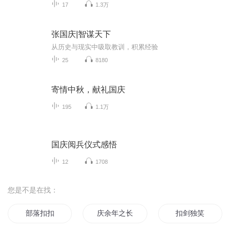
17
1.3万
张国庆|智谋天下
从历史与现实中吸取教训，积累经验
25
8180
寄情中秋，献礼国庆
195
1.1万
国庆阅兵仪式感悟
12
1708
您是不是在找：
部落扣扣
庆余年之长歌行
扣剑独笑