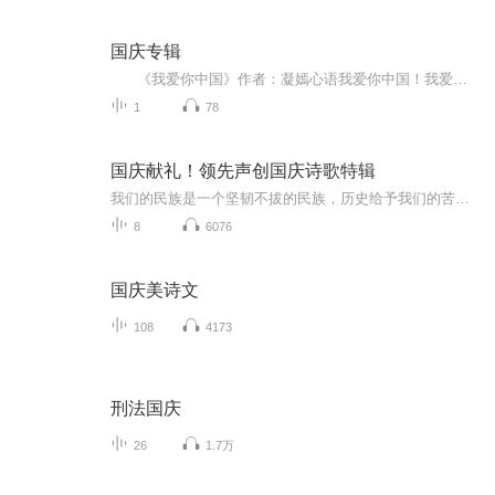
国庆专辑
《我爱你中国》作者：凝嫣心语我爱你中国！我爱你春天蓬勃的秧苗；我爱你秋日金黄的硕果。我爱你中国！我爱你青松气质，我爱你红梅品格！我爱你家乡的甜蔗好像乳汁滋润着我的心窝。我爱你中国，我要把最美的歌儿献给你，我的母亲我的祖国。我爱你中国，我爱...
1
78
国庆献礼！领先声创国庆诗歌特辑
我们的民族是一个坚韧不拔的民族，历史给予我们的苦难都变成了闪着金光的勋章！我们的国家是一个龙腾虎跃的国家，那条巨龙正以不可阻挡之势崛起于神奇的东方！------------------------------------------------值此祖国70周年华诞之际，领先声创以诗歌向祖国献礼！用我们的声音、用我们的热血、用我们的灵魂诵读经典爱国篇章，歌颂我们的祖国！永远繁荣富强！
8
6076
国庆美诗文
108
4173
刑法国庆
26
1.7万