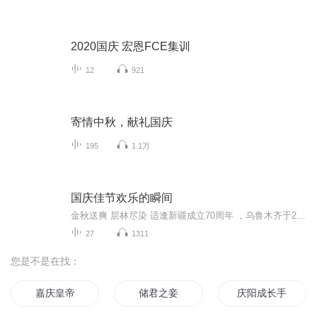
2020国庆 宏恩FCE集训
12
921
寄情中秋，献礼国庆
195
1.1万
国庆佳节欢乐的瞬间
金秋送爽 层林尽染 适逢新疆成立70周年 ，乌鲁木齐于2025年9月23日迎来党中央和习大大带领的慰问团。新疆各族群众欢欣鼓舞，热烈欢迎。
27
1311
您是不是在找：
嘉庆皇帝
储君之妾
庆阳成长手札