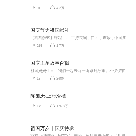
91
4.2万
国庆节为祖国献礼
【蔡蔡演艺】课程﹣-﹣主持表演，口才，声乐，中国舞，民族舞。独特的小舞台，专业的录音棚，每一位同学都能成为优秀的小明星。独特的教学模式，轻松上课，快乐学习！知名主持人，舞蹈家，高级教师任职授课！江南总校：河沟街42号三楼 18545856430江北分校...
215
1.7万
国庆主题故事合辑
祖国妈妈生日，我们一起来听一听系列故事。不仅仅有《我的祖国》，还有红军故事，也有关于战争的故事，让大家体会到和平年代的不易。
12
2600
陈国庆-上海滑稽
149
126.8万
祖国万岁｜国庆特辑
家有山河锦绣，国有岁月芳华。热烈庆祝中华人民共和国成立73周年！