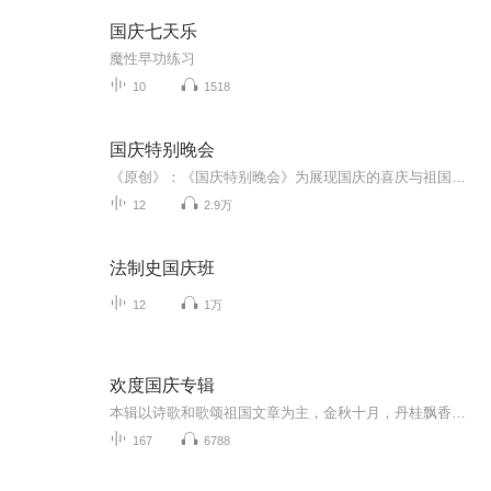
国庆七天乐
魔性早功练习
10
1518
国庆特别晚会
《原创》：《国庆特别晚会》为展现国庆的喜庆与祖国的深情我将以具体的场景切入从清晨升旗的庄严到街头巷尾的欢庆到历史与当下的交融，用优美的笔触传递对祖国的热爱与自豪！用诗歌和情感美文形式，歌颂祖国的繁荣富强，祝人民幸福安康！
12
2.9万
法制史国庆班
12
1万
欢度国庆专辑
本辑以诗歌和歌颂祖国文章为主，金秋十月，丹桂飘香，在这个充满丰收喜悦的季节里，我们满怀激动和自豪，迎来了中华人民共和国76周年华诞。这不仅是一个庄重的纪念日，更是全体中华儿女共同欢庆的盛大的节日，承载着深厚的民族情感和历史意义.
167
6788