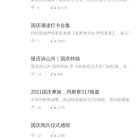
6
82.1万
国庆诵读打卡合集
扫码添加声悦童星老师【造梦者文化-声悦童星】，备注“诵读打卡”报名，已添加好友的，直接发送“诵读打卡”报名，报名成功后进入社群。
7
2303
慢语诉山河｜国庆特辑
慢语诉山河·国庆特辑 序 当秋风掠过天安门的红墙，当桂香漫过万里长江的碧波，我总愿慢下脚步，以声为笔，轻轻描摹这山河的模样。 不必追赶喧嚣的潮，也无需堆砌华丽的词——这一辑里，每一段朗诵都是心底的低语：是对着塞北草原的星子说“国泰”，是向着...
13
808
2021国庆摩旅，丙察察317格聂
今年丙察察进藏，然后经昌都走317过德格，然后格聂南线，最后沙溪古镇收尾。
15
2.4万
国庆阅兵仪式感悟
12
1708