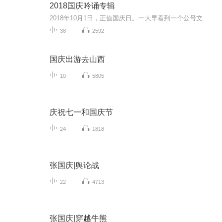
2018国庆吟诵专辑
2018年10月1日，正值国庆日。一大早看到一个公号文章，正是文天祥的《己卯十月一日至燕越五日罹狴犴有感而赋》。当然，彼十一非当今的十一。不过数字的巧合还是让人感触，今天拿来读一读，体味一番历史英杰的民族情怀，恰也当时。 根据诗题来看，这组诗是写于十月一日至十月五日之间，是文天祥被俘之后所作，这些诗作不仅有凛凛正气，更也能看的到他百端交集的复杂情感。另一首于右任先生的《望大陆》，微信公号有称《望乡》，一句“山之上国之殇”荡气回肠，一并兴起拿来读了一读。仓促间多有瑕疵...
38
2592
国庆出游去山西
10
5805
庆祝七一和国庆节
24
1818
张国庆|舆论战
22
4713
张国庆|穿越牛熊