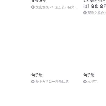
文案发烧
五条余的抖音
拍】合集|全
文案发烧 24 第五节不要为广
告而广告
配音文案合
句子迷
句子迷
爱上自己是一种确认感
本书完