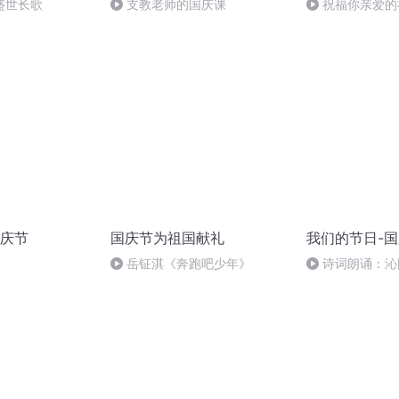
盛世长歌
支教老师的国庆课
祝福你亲爱的
庆节
国庆节为祖国献礼
我们的节日-
岳钲淇《奔跑吧少年》
诗词朗诵：沁
读者：张继军