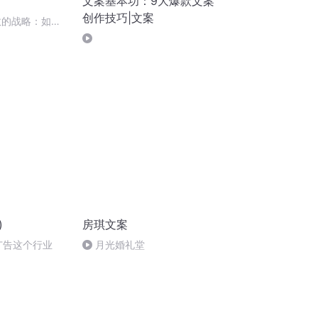
文案基本功：9大爆款文案
创作技巧|文案
效的战略：如何
对替代品
)
房琪文案
说广告这个行业
月光婚礼堂