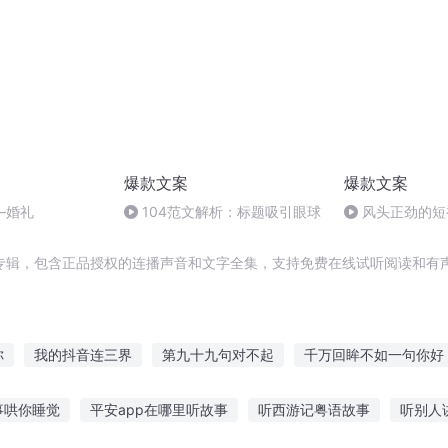
爆款文案
爆款文案
—婚礼
104范文解析：标题吸引眼球
风头正劲的短
么？
专辑，包含正品授权的连播声音和文字全集，支持免费在线试听阅读和有声
你
我的抖音连三界
第九十九句对不起
千万回眸不如一句你好
末日刷抖音
我的三观在发抖
网红是个句号批发商
抖S成长日
事哄你睡觉
平安app在哪里听故事
听西游记粤语故事
听别人
接万界
一人有庆
庆云传奇