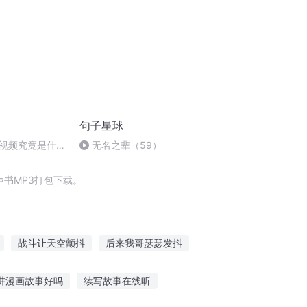
句子星球
视频究竟是什
无名之辈（59）
书MP3打包下载。
战斗让天空颤抖
后来我哥瑟瑟发抖
记
句子全集
重庆儿女
大庆皇太子
讲漫画故事好吗
续写故事在线听