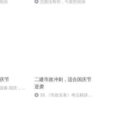
祖国
怎能没有你，可爱的祖国
国庆节
二建市政冲刺，适合国庆节
逆袭
园春·国庆，朗
36.《市政实务》考点精讲第
36节课_2020926212025