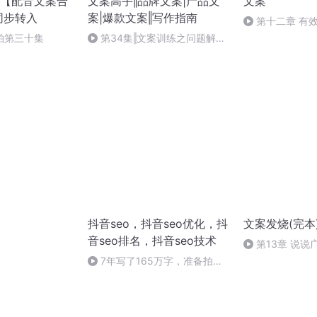
【配音文案合
文案高手‖品牌文案|产品文
文案
同步转入
案|爆款文案‖写作指南
第十二章 有
命名、定价、应
拍第三十集
第34集‖文案训练之问题解决
法
抖音seo，抖音seo优化，抖
文案发烧(完本
音seo排名，抖音seo技术
第13章 说
7年写了165万字，准备拍视
频啦