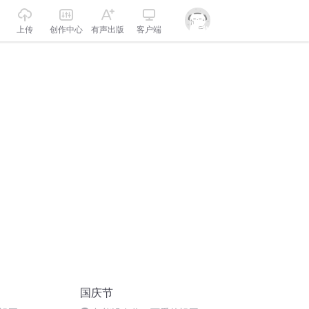
上传
创作中心
有声出版
客户端
国庆节