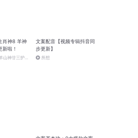
肖神8 羊神
文案配音【视频专辑抖音同
更新啦！
步更新】
 羊山神廿三护祭
所想
祭酒（4）