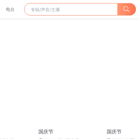
电台
国庆节
国庆节