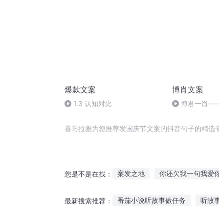
爆款文案
博肖文案
1.3 认知对比
博君一肖—
喜马拉雅为您推荐发国庆节文案的抖音句子的精选
案发之地
你还欠我一句我爱
您是不是在找：
案发仙场
战神抖天
我在
番茄小说听故事做任务
听故
最新搜索推荐：
穿越之大庆帝国
我的抖音连