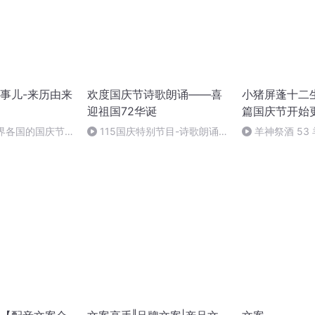
事儿-来历由来
欢度国庆节诗歌朗诵——喜
小猪屏蓬十二生
迎祖国72华诞
篇国庆节开始
世界各国的国庆节-
115国庆特别节目-诗歌朗诵-
羊神祭酒 53
事儿
中国梦
坛 敬天地白泽做