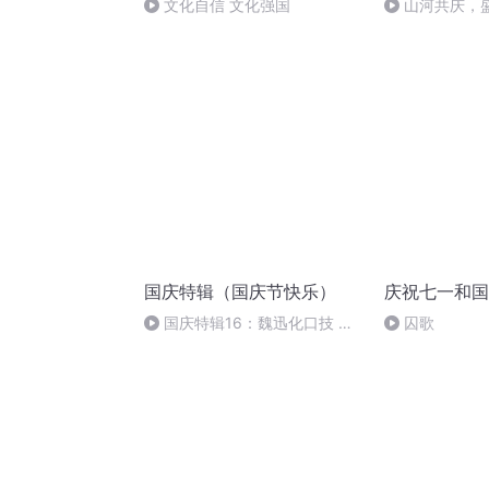
文化自信 文化强国
山河共庆，
国庆特辑（国庆节快乐）
庆祝七一和国
国庆特辑16：魏迅化口技 二
囚歌
胡 东方红+一般唱法和原生态