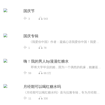
国庆节
3
543
国庆专辑
《我爱你中国》作者：凝嫣心语我爱你中国！我爱你春天蓬勃的秧苗；我爱你秋日金黄的硕果。我爱你中国！我爱你青松气质，我爱你红梅品格！我爱你家乡的甜蔗好像乳汁滋润着我的心窝。我爱你中国，我要把最美的歌儿献给你，我的母亲我的祖国。我爱你中国，我爱...
1
78
嗨！我的男人by漫漫红糖水
即将大学毕业的她，因为一个偶然的机缘，她邂逅了腹黑到极致的本校帅哥——秦科，从此陷入事事被吃定的不甘与甜蜜中，心不甘情不愿地撞进情网。一个是一次恋爱都没有的菜鸟，一个是恋爱史成迷的阴险小白脸。两人最终情归何路？ 这是一个剩女+欢喜冤家的故事，做为曾经的剩女深有感触啊…… 为了方便亲们收听，今天重新按章节调整了声音顺序，51集及之后的部分都是直播，刚开始接触直播，效果还不理想，不过喵咪会逐步改进的，请小伙伴们多多谅解。 ...
59
68.3万
月经期可以喝红糖水吗
《月经期可以喝红糖水吗》喜马拉雅专辑，专为月经期女性量身打造！11个音频，10个免费，1个付费，带你全面了解红糖水在月经期的神奇功效。免费音频围绕10个关键问题展开，付费音频深入剖析，10篇文章组合，让你从此告别月经期疑惑。快来收听，让健康红糖水...
11
330