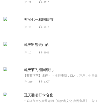
22
4713
庆祝七一和国庆节
24
1818
国庆出游去山西
10
5805
国庆节为祖国献礼
【蔡蔡演艺】课程﹣-﹣主持表演，口才，声乐，中国舞，民族舞。独特的小舞台，专业的录音棚，每一位同学都能成为优秀的小明星。独特的教学模式，轻松上课，快乐学习！知名主持人，舞蹈家，高级教师任职授课！江南总校：河沟街42号三楼 18545856430江北分校...
215
1.7万
国庆诵读打卡合集
扫码添加声悦童星老师【造梦者文化-声悦童星】，备注“诵读打卡”报名，已添加好友的，直接发送“诵读打卡”报名，报名成功后进入社群。