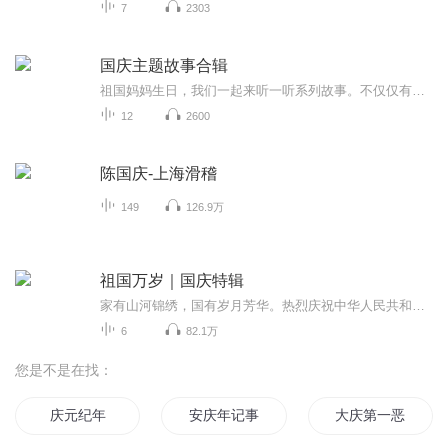
7
2303
国庆主题故事合辑
祖国妈妈生日，我们一起来听一听系列故事。不仅仅有《我的祖国》，还有红军故事，也有关于战争的故事，让大家体会到和平年代的不易。
12
2600
陈国庆-上海滑稽
149
126.9万
祖国万岁｜国庆特辑
家有山河锦绣，国有岁月芳华。热烈庆祝中华人民共和国成立73周年！
6
82.1万
您是不是在找：
庆元纪年
安庆年记事
大庆第一恶