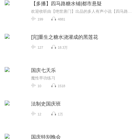
【多播】四马路糖水铺|都市悬疑
欢迎收听由【绝世唐门】出品的多人有声小说【四马路糖水铺】专辑简介：一切诡异离奇的事情是温幸一到了四马路糖水铺工作的时候开始发生的，虚拟的危险，发臭的小女孩，六月天戴着厚重手套的女人……一切看起来好像没有关联，却都缠绕在温幸一身上，这究竟...
199
4881
[完]重生之糖水浇灌成的黑莲花
127
18.3万
国庆七天乐
魔性早功练习
10
1518
法制史国庆班
12
1万
国庆特别晚会