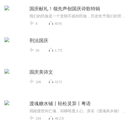
国庆献礼！领先声创国庆诗歌特辑
我们的民族是一个坚韧不拔的民族，历史给予我们的苦难都变成了闪着金光的勋章！我们的国家是一个龙腾虎跃的国家，那条巨龙正以不可阻挡之势崛起于神奇的东方！------------------------------------------------值此祖国70周年华诞之际，领先声创以诗歌向祖国献礼！用我们的声音、用我们的热血、用我们的灵魂诵读经典爱国篇章，歌颂我们的祖国！永远繁荣富强！
8
6076
刑法国庆
26
1.7万
国庆美诗文
108
4173
渡魂糖水铺丨轻松灵异丨粤语
我能渡世间亡魂，却睇唔透人心。原名《渡魂风水铺》，你冇入错专辑，就系呢个！由于主播近排可能讲得鬼古多，经常病，改个专辑名转下运先，叫住《渡魂糖水铺》先啦。一个大学啱毕业嘅妹妹仔，居然莫名其妙继承咗祖传嘅渡魂生意。咩料啊？怨灵恶鬼稳嗮上门...
234
48.2万