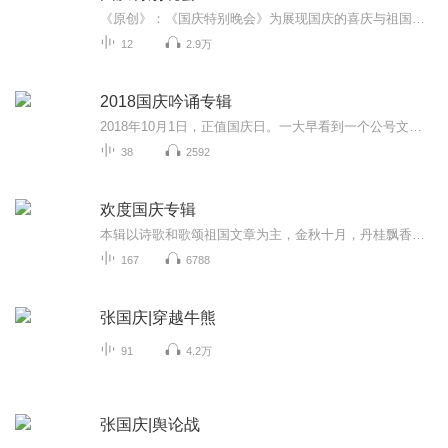
《原创》：《国庆特别晚会》为展现国庆的喜庆与祖国的深情我将以具体的场景切入从清晨升旗的庄严到街头巷尾的欢庆到历史与当下的交融，用优美的笔触传递对祖国的热爱与自豪！用诗歌和情感美文形式，歌颂祖国的繁荣富强，祝人民幸福安康！
12
2.9万
2018国庆吟诵专辑
2018年10月1日，正值国庆日。一大早看到一个公号文章，正是文天祥的《己卯十月一日至燕越五日罹狴犴有感而赋》。当然，彼十一非当今的十一。不过数字的巧合还是让人感触，今天拿来读一读，体味一番历史英杰的民族情怀，恰也当时。 根据诗题来看，这组诗是写于十月一日至十月五日之间，是文天祥被俘之后所作，这些诗作不仅有凛凛正气，更也能看的到他百端交集的复杂情感。另一首于右任先生的《望大陆》，微信公号有称《望乡》，一句“山之上国之殇”荡气回肠，一并兴起拿来读了一读。仓促间多有瑕疵...
38
2592
欢度国庆专辑
本辑以诗歌和歌颂祖国文章为主，金秋十月，丹桂飘香，在这个充满丰收喜悦的季节里，我们满怀激动和自豪，迎来了中华人民共和国76周年华诞。这不仅是一个庄重的纪念日，更是全体中华儿女共同欢庆的盛大的节日，承载着深厚的民族情感和历史意义.
167
6788
张国庆|穿越牛熊
91
4.2万
张国庆|舆论战