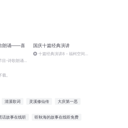
歌朗诵——喜
国庆十篇经典演讲
十篇经典演讲8 - 福柯空间回
归异托邦演讲
节目-诗歌朗诵-
下载。
清溪歌词
灵溪修仙传
大庆第一恶
庆余年之长歌行
重生西门庆
天下迎春
黑话故事在线听
听秋海的故事在线听免费