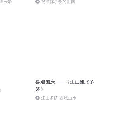
世长歌
祝福你亲爱的祖国
喜迎国庆——《江山如此多
娇》
》
江山多娇·西域山水