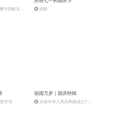
庆祝七一和国庆节
看中国航天
囚歌
西
祖国万岁｜国庆特辑
倒悬空寺
庆祝中华人民共和国成立73
周年 天安门广场举行升国旗仪式