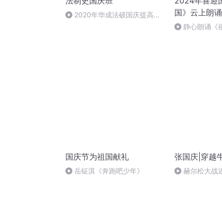
法制史国庆班
2024年喜
国》云上朗诵
2020年华成法硕国庆提高班
法制史马志冰 (12)
静心朗诵《
烧》作者：叶
国庆节为祖国献礼
张国庆|穿越
岳钲淇《奔跑吧少年》
赫尔松大战
突的关键之战