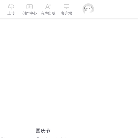
上传
创作中心
有声出版
客户端
国庆节