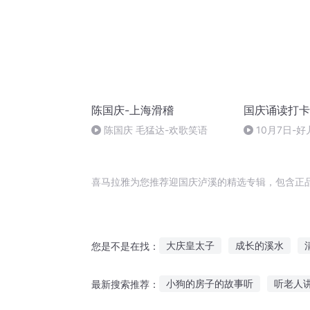
陈国庆-上海滑稽
国庆诵读打卡
陈国庆 毛猛达-欢歌笑语
10月7日-好
喜马拉雅为您推荐迎国庆泸溪的精选专辑，包含正
大庆皇太子
成长的溪水
您是不是在找：
星星相溪
重庆儿女
若溪
小狗的房子的故事听
听老人
最新搜索推荐：