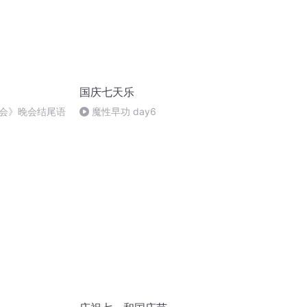
国庆七天乐
会》晚会结尾语
魔性早功 day6