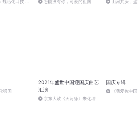
：魏迅化口技 二
怎能没有你，可爱的祖国
山河共庆，盛
般唱法和原生态
2021年盛世中国迎国庆曲艺
国庆专辑
汇演
化强国
《我爱你中国
京东大鼓《天河缘》朱化增