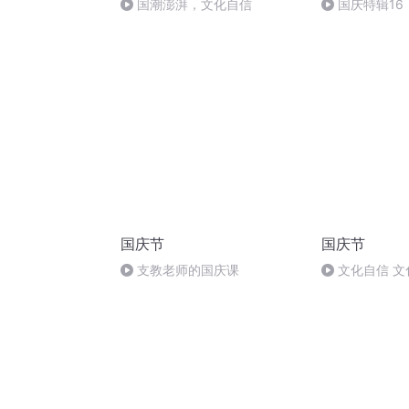
国潮澎湃，文化自信
国庆特辑16
胡 东方红+一
国庆节
国庆节
支教老师的国庆课
文化自信 文