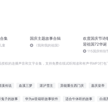
合集
国庆主题故事合辑
欢度国庆节诗
迎祖国72华诞
儿童
《我和我的祖国》
115国庆特别
中国梦
品授权的连播声音和文字全集，支持免费在线试听阅读和有声书MP3打包
清溪传说
血溪三梦
湛泸雪主
异能重生西门庆
嘉庆皇帝
的海
穿越之大庆帝国
庆云传奇
花落自成溪
一人有庆
讲鬼子的故事
华为ai音箱听故事软件
适合午休听的故事
白底