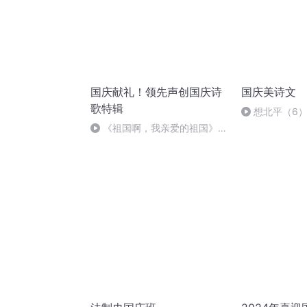
国庆献礼！领先声创国庆诗
国庆美诗文
歌特辑
想北平（6
《祖国啊，我亲爱的祖国》温
婉