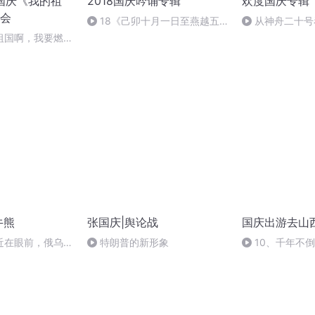
迎国庆《我的祖
2018国庆吟诵专辑
欢度国庆专辑
会
18《己卯十月一日至燕越五
从神舟二十号
日罹狴犴有感而赋》组律18首
的“隐形实力”
祖国啊，我要燃
文天祥 自由吟诵
文福
牛熊
张国庆|舆论战
国庆出游去山
近在眼前，俄乌冲
特朗普的新形象
10、千年不
，将会如何发展？