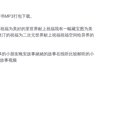
书MP3打包下载。
的祝福
为美好的里世界献上祝福
我有一幅藏宝图
为美
奥汀的祝福
为二次元世界献上祝福
祝福空间
给异界的
事的小朋友
晚安故事姥姥的故事在线听
比较耐听的小
故事视频