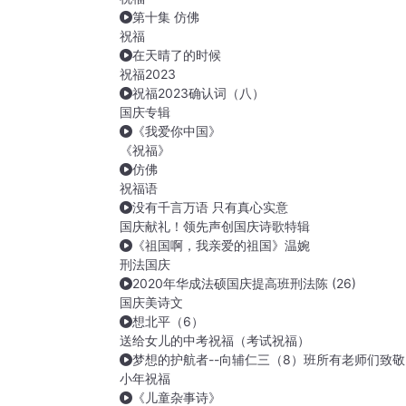
第十集 仿佛
祝福
在天晴了的时候
祝福2023
祝福2023确认词（八）
国庆专辑
《我爱你中国》
《祝福》
仿佛
祝福语
没有千言万语 只有真心实意
国庆献礼！领先声创国庆诗歌特辑
《祖国啊，我亲爱的祖国》温婉
刑法国庆
2020年华成法硕国庆提高班刑法陈 (26)
国庆美诗文
想北平（6）
送给女儿的中考祝福（考试祝福）
梦想的护航者--向辅仁三（8）班所有老师们致敬
小年祝福
《儿童杂事诗》