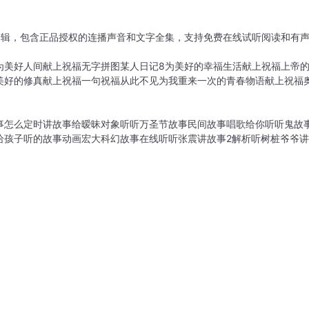
辑，包含正品授权的连播声音和文字全集，支持免费在线试听阅读和有声
为美好人间献上祝福
无字拼图
某人日记8
为美好的幸福生活献上祝福
上帝
美好的修真献上祝福
一句祝福从此不见
为我重来一次的青春物语献上祝福
事怎么定时
讲故事给暧昧对象听
听万圣节故事
民间故事唱歌给你听
听鬼故
给孩子听的故事动画
宏大科幻故事在线听
听张震讲故事2解析
听树桩爷爷讲