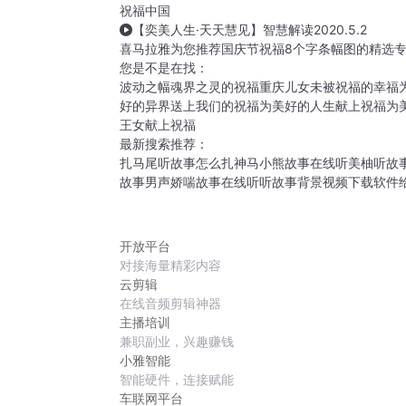
祝福中国
【奕美人生·天天慧见】智慧解读2020.5.2
喜马拉雅为您推荐国庆节祝福8个字条幅图的精选专
您是不是在找：
波动之幅
魂界之灵的祝福
重庆儿女
未被祝福的幸福
好的异界送上我们的祝福
为美好的人生献上祝福
为
王女献上祝福
最新搜索推荐：
扎马尾听故事怎么扎
神马小熊故事在线听
美柚听故
故事
男声娇喘故事在线听
听故事背景视频下载软件
开放平台
对接海量精彩内容
云剪辑
在线音频剪辑神器
主播培训
兼职副业，兴趣赚钱
小雅智能
智能硬件，连接赋能
车联网平台