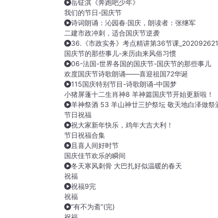
岳钲淇《奔跑吧少年》
我们的节日-国庆节
诗词朗诵：沁园春·国庆，朗读者：张继军
二建市政冲刺，适合国庆节逆袭
36.《市政实务》考点精讲第36节课_202092621
国庆节的那些事儿-来历由来风俗习惯
06-法国-世界各国的国庆节-国庆节的那些事儿
欢度国庆节诗歌朗诵——喜迎祖国72华诞
115国庆特别节目-诗歌朗诵-中国梦
小猪屏蓬十二生肖神8 羊神篇国庆节开始更新啦！
羊神祭酒 53 羊山神廿三护祭坛 敬天地白泽做祭
节日祝福
祝大家新年快乐，鸡年大吉大利！
节日祝福合集
且喜人间好时节
国庆佳节欢乐的瞬间
冬天寒风刺骨 大巴扎好似温暖的春天
祝福
祝福9完
祝福
“有不为斋”(完)
祝福