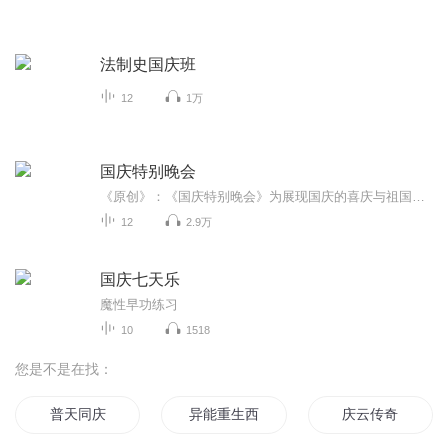
法制史国庆班
12
1万
国庆特别晚会
《原创》：《国庆特别晚会》为展现国庆的喜庆与祖国的深情我将以具体的场景切入从清晨升旗的庄严到街头巷尾的欢庆到历史与当下的交融，用优美的笔触传递对祖国的热爱与自豪！用诗歌和情感美文形式，歌颂祖国的繁荣富强，祝人民幸福安康！
12
2.9万
国庆七天乐
魔性早功练习
10
1518
您是不是在找：
普天同庆
异能重生西门庆
庆云传奇