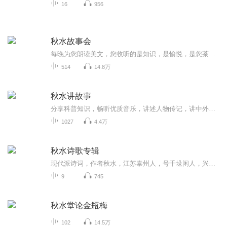
16
956
秋水故事会
每晚为您朗读美文，您收听的是知识，是愉悦，是您茶余饭后必不可少的营养快线，谢谢您的关注，欢迎您的订阅。
514
14.8万
秋水讲故事
分享科普知识，畅听优质音乐，讲述人物传记，讲中外民间故事，讲儿童睡前故事…
1027
4.4万
秋水诗歌专辑
现代派诗词，作者秋水，江苏泰州人，号千垛闲人，兴化市作家协会会员，兴化市诗词协会会员····
9
745
秋水堂论金瓶梅
102
14.5万