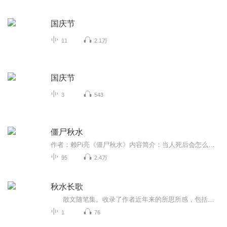
国庆节
11
2.1万
国庆节
3
543
僵尸秋水
作者：赖Pi亮《僵尸秋水》内容简介：当人死后会怎么样？当死了变僵尸了又会怎么样？当僵尸吸了吸血鬼的血又会怎么样？一切都充满了未知......僵尸中的变异,血族中的怪物。爱情的抉择，人生的追求，生活的无奈，黑暗的生活，这就是《僵尸秋水》若有侵权，联系必删
95
2.4万
秋水长歌
散文随笔集。收录了作者近年来的所思所感，包括洞世、问政、过节、读书、观影等六个方面内容，展现了作者作为一个知识人对社会民生的关注和对个人精神生活的观照。 张政军是中学语文教师。 他先后在我社出了三本书:《桃李牧歌》...
1
76