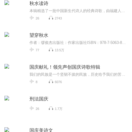
秋水读诗
本辑精选了一批中国新生代诗人的经典诗歌，由福建人民广播电台播音员秋水朗诵。
26
2743
望穿秋水
作者：缪俊杰出版社：作家出版社ISBN：978-7-5063-8362-2【悦库推荐】这是一段讲述客家儿女命运，令人难忘又刻骨铭心的时代史和心灵史。从整个中华民族大义的高度，用历史的眼光描写几代东江的客家儿女颠沛流离的苦难史和他们的感情。在风云激荡年代的崎岖...
77
13.5万
国庆献礼！领先声创国庆诗歌特辑
我们的民族是一个坚韧不拔的民族，历史给予我们的苦难都变成了闪着金光的勋章！我们的国家是一个龙腾虎跃的国家，那条巨龙正以不可阻挡之势崛起于神奇的东方！------------------------------------------------值此祖国70周年华诞之际，领先声创以诗歌向祖国献礼！用我们的声音、用我们的热血、用我们的灵魂诵读经典爱国篇章，歌颂我们的祖国！永远繁荣富强！
8
6076
刑法国庆
26
1.7万
国庆美诗文