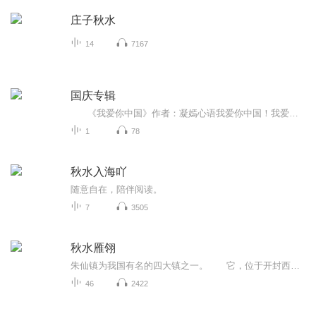
庄子秋水
14
7167
国庆专辑
《我爱你中国》作者：凝嫣心语我爱你中国！我爱你春天蓬勃的秧苗；我爱你秋日金黄的硕果。我爱你中国！我爱你青松气质，我爱你红梅品格！我爱你家乡的甜蔗好像乳汁滋润着我的心窝。我爱你中国，我要把最美的歌儿献给你，我的母亲我的祖国。我爱你中国，我爱...
1
78
秋水入海吖
随意自在，陪伴阅读。
7
3505
秋水雁翎
朱仙镇为我国有名的四大镇之一。 它，位于开封西南贾鲁河西岸，距开封城约三十里，本来是有名的四大镇之一，自经岳武穆大破金兀术于此之后，“朱仙镇”三字，奥是成为妇孺皆知的要地，俨然为四大镇中，最负盛名的一镇了。 由朱仙镇的西大街走间郊区...
46
2422