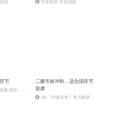
祖国
文化自信 文化强国
国庆节
二建市政冲刺，适合国庆节
逆袭
园春·国庆，朗
36.《市政实务》考点精讲第
36节课_2020926212025