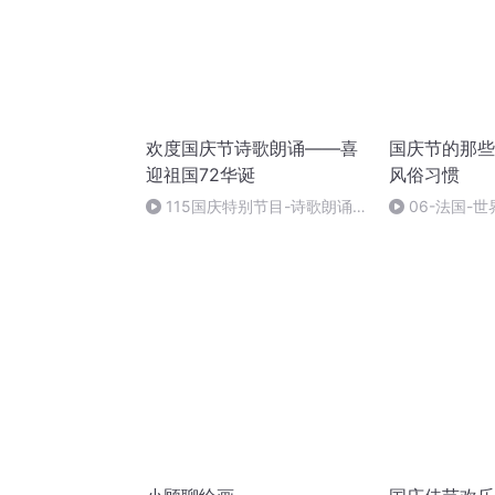
欢度国庆节诗歌朗诵——喜
国庆节的那些
迎祖国72华诞
风俗习惯
115国庆特别节目-诗歌朗诵-
06-法国-
中国梦
国庆节的那些