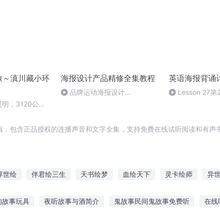
摩旅～滇川藏小环
海报设计产品精修全集教程
英语海报背诵
品牌运动海报设计
Lesson 27第
_4photoshop实例教程，运动品
昆明，3120公里
牌海报制作教程
辑，包含正品授权的连播声音和文字全集，支持免费在线试听阅读和有声书
浮世绘
伴君绘三生
天书绘梦
血绘天下
灵卡绘师
异
绘卷
纹绘天下
文学少女的异界绘卷
钱妤手绘原画集
魔物
的故事玩具
夜听故事与酒简介
鬼故事民间鬼故事免费听
在线