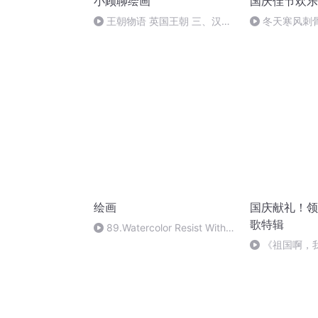
小顾聊绘画
国庆佳节欢乐
王朝物语 英国王朝 三、汉诺
冬天寒风刺
威王朝 12.白金汉宫的王室成员
暖的春天
绘画
国庆献礼！领
歌特辑
89.Watercolor Resist With
Rubber
《祖国啊，
Cement(Av520842768,P89)
婉