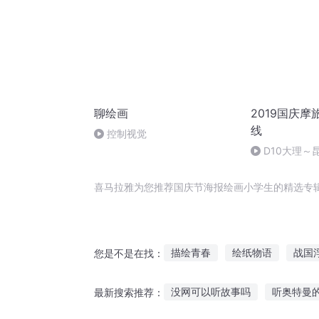
聊绘画
2019国庆
线
控制视觉
D10大理～
摩旅达成
喜马拉雅为您推荐国庆节海报绘画小学生的精选专
描绘青春
绘纸物语
战国
您是不是在找：
星绘之卷
重庆儿女
末世
没网可以听故事吗
听奥特曼
最新搜索推荐：
妙手绘春