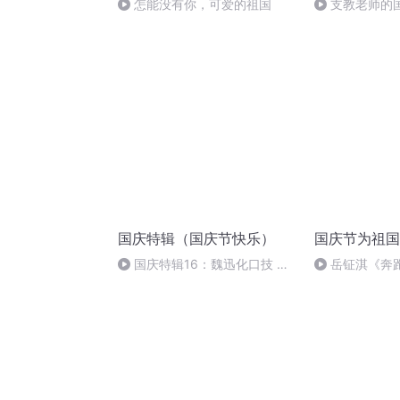
怎能没有你，可爱的祖国
支教老师的
国庆特辑（国庆节快乐）
国庆节为祖国
国庆特辑16：魏迅化口技 二
岳钲淇《奔
胡 东方红+一般唱法和原生态