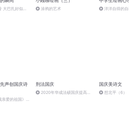
的瞬间
小顾聊绘画（三）
中学生绘画心
骨 大巴扎好似温
涂鸦的艺术
洋洋自得的自
先声创国庆诗
刑法国庆
国庆美诗文
2020年华成法硕国庆提高班
想北平（6）
刑法陈 (26)
我亲爱的祖国》温