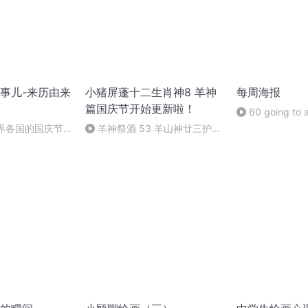
事儿-来历由来
小猪屏蓬十二生肖神8 羊神
每周海报
篇国庆节开始更新啦！
60 going to 
世界各国的国庆节-
羊神祭酒 53 羊山神廿三护祭
事儿
坛 敬天地白泽做祭酒（4）