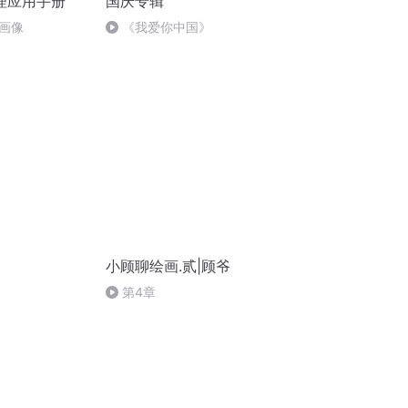
理应用手册
国庆专辑
画像
《我爱你中国》
小顾聊绘画.贰|顾爷
第4章