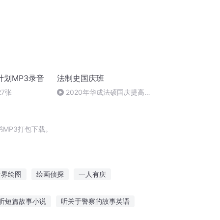
计划MP3录音
法制史国庆班
27张
2020年华成法硕国庆提高班
法制史马志冰 (12)
MP3打包下载。
世界绘图
绘画侦探
一人有庆
绘本
大庆皇太子
穿越之大庆帝国
听短篇故事小说
听关于警察的故事英语