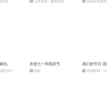
国庆课
山河共庆，盛世长歌
祝福你亲爱的
献礼
庆祝七一和国庆节
我们的节日-
跑吧少年》
囚歌
诗词朗诵：沁
读者：张继军