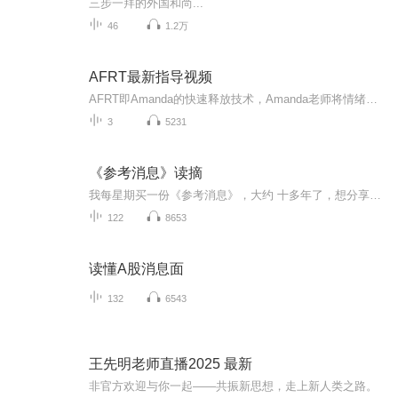
三步一拜的外国和尚...
46
1.2万
AFRT最新指导视频
AFRT即Amanda的快速释放技术，Amanda老师将情绪释放疗法，快速EFT，情绪平衡技术，NLP，磁铁清理等等数十种疗愈方法进行整合，并自创全家福EFT（潜意识家排），几米二维转化法，马氏家排，Tris释放法，阴暗面疗愈法等等，内容由浅入深，这个专辑分享适合初...
3
5231
《参考消息》读摘
我每星期买一份《参考消息》，大约 十多年了，想分享一些觉得有趣的东西
122
8653
读懂A股消息面
132
6543
王先明老师直播2025 最新
非官方欢迎与你一起——共振新思想，走上新人类之路。