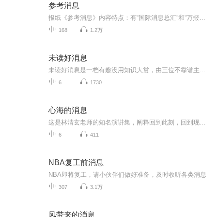
参考消息
报纸《参考消息》内容特点：有“国际消息总汇”和“万报之报”之称，最大的特色是“原汁原味”。其稿件翻译自外电外报，忠实于原文事实和风格，追求反映原作者的看法、立场，为中国民众提供了“外国人看中国”和“外国人看世界”的独特视角。报道内容涵盖...
168
1.2万
未读好消息
未读好消息是一档有趣没用知识大赏，由三位不靠谱主播带来泛人文科普领域的靠谱冷知识。让我们一起，把未读变成已读，从好奇心出发，了解世界！
6
1730
心海的消息
这是林清玄老师的知名演讲集，阐释回到此刻，回到现在，作者在书中与读者零距离交流，探讨的题目都与人生诸多苦闷密切相关。从社交关系，身份，义务到工作等，讲解难思难意议广大无边的禅意。这苦笑无端.悲欣交集的人世，掬一捧心海之水，或饮或洗，来除去...
6
411
NBA复工前消息
NBA即将复工，请小伙伴们做好准备，及时收听各类消息
307
3.1万
风带来的消息