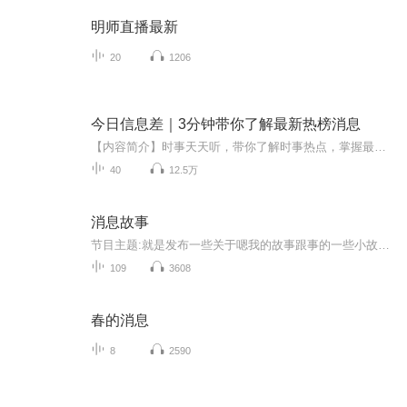
明师直播最新
20
1206
今日信息差｜3分钟带你了解最新热榜消息
【内容简介】时事天天听，带你了解时事热点，掌握最新资讯。我们精选各大平台热搜，热点，民生讯息，每天为您提供丰富多彩的热门话题，用通俗易懂的语言分析重要事件及其背后的故事、影响和趋势。通过每日短时讯的形式，让您在忙碌中轻松跟上时代步伐。
40
12.5万
消息故事
节目主题:就是发布一些关于嗯我的故事跟事的一些小故事（里面都是真实的，不是我录的假故事）主播是谁:糖酥奶熊面包，五年级 ，双子一，爱吃榴莲，草莓，芒果和西瓜……（其实啥都爱）适合谁听:所有人主播的话:希望和你们互关还有一件重要的事，我录完不能...
109
3608
春的消息
8
2590