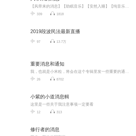
【风带来的消息】【助眠音乐】【安然入睡】【纯音乐】 治愈睡眠治愈你，让您安然入眠如果你在黑夜总是感觉不安难眠，如果你不断尝试药物和物理治疗无果以致身心俱疲，不要忘了，精神性的失眠需要一剂能够抚慰身心的良药。这张首乐专辑将伴你沉沉入睡，感...
339
1818
2019段波民法最新直播
97
13.7万
重要消息和通知
我，也就是小米粒，将会在这个专辑里发一些重要的通知或者消息，分类我也是乱搞的，不搞分类就创建不了这个专辑。
26
8702
小紫的小道消息輯
这里是一些关于我注意事项一定要看
12
313
修行者的消息