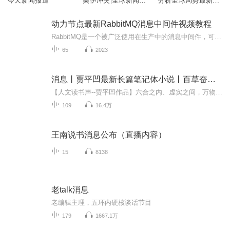
今天新闻报道
美伊冲突|全球新闻|
分析全球局势最新消
国际局势
息|听风的蚕
动力节点最新RabbitMQ消息中间件视频教程
RabbitMQ是一个被广泛使用在生产中的消息中间件，可以应用在异步处理、系统解耦、流量削峰等场景。本套视频适合具有一定Linux常用命令操作基础，熟悉SpringBoot基本开发的程序开发设计人员。课程内容主要分为：MQ简介、RabbitMQ运行环境搭建、RabbitMQ常用...
65
2023
消息丨贾平凹最新长篇笔记体小说丨百草奋兴 群生消息
【人文读书声--贾平凹作品】六合之内、虚实之间，万物生生不息。作品承续作家“努力写好中国文字的每一个句子”的心意，以传说式的绮丽想象与仰观俯察的宏阔视野，将天地自然、历史民俗与世道人心紧密交织，在充满灵性的意象与文字之中，叙写一个又一个生...
109
16.4万
王南说书消息公布（直播内容）
15
8138
老talk消息
老编辑主理，五环内硬核谈话节目
179
1667.1万