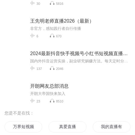
30
5816
王先明老师直播2026（最新）
非官方，感知践行者自行传播
6
670
2024最新抖音快手视频号小红书短视频直播运营玩法
国内外抖音运营实操，副业研究躺赚方法。每天定时分享海外抖音，国内抖音、快手、视频号、小红书、等国内外自媒体平台赚米方法。零基础也可以快速上手，掌握低成本获取流量密码的方法。让你轻松学会各大平台的赚米技巧。
137
2046
开朗网友总部消息
开朗大帝国快来加入
23
8510
您是不是在找：
万界短视频系统
真爱直播
我的直播有万界