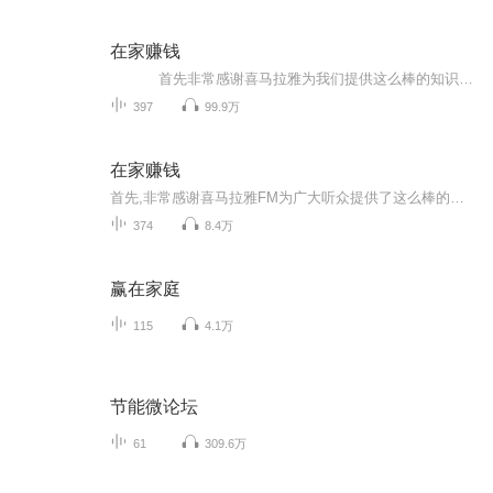
在家赚钱
首先非常感谢喜马拉雅为我们提供这么棒的知识分享平台，也感谢每位工作人员的辛勤付出！让我们能够获取更多、更好、实用的知识！ 让一个一无所有的人，如何白手起家？如何通过不断释放价值，帮助到更多的人，从而改变自己和他人的命运！ 本专辑是宋立超通过自身的一些亲身经历、经验以及所学的知识分享给大家，希望对创业者或是即将创业的人有所帮助。本专辑的宗旨： “只帮助勤奋努力的人赚钱，懒惰的人请走开！” 生活在如今的互联网时代不懂营销，就如同瞎子走路，力气花了不少，结果事与愿违。在此为你揭秘人性营销学，实实在在内部分享，为你带来更多创业实战经验，帮助不甘于现状的草根一族、及想解决困境、想转型的老板在互联网上少走弯路，创业成功！讲课风格：通俗、易懂、易操作！ 我所擅长： 开发项目，挖掘利润点。 团队管理。 互联网团队建设。 团队人际关系处理。 如何当好老板，做好老大。 关注我你将学到： 如何开发项目。 如何寻找合伙人。 如何管理团队。 如何激发团队的斗志。 如何当好一个老板。 如何在互联网时代掘金，做业务。 如何紧跟互联网和移动互联网的时代趋势 如何做企业？ 如何打造团队？ 分享互联网创业的方法。 如何用互联网工具拓展业务。 在自己不懂技术的情况下，怎么创业..........
397
99.9万
在家赚钱
首先,非常感谢喜马拉雅FM为广大听众提供了这么棒的音频知识分享平台，非常感谢每一位工作人员的辛勤付出！是你们让更多的人方便、快捷地获得更好、更实用的知识！ 微我的这个信：A3435192467，送《55个小本创业项目实战方案》 做为一名主播，我会通过不断地释放价值，不断的传播正能量，努力帮助到更多的人，让没有背景，没有人脉，没有资源的普通人，在当今互联网时代，也可以通过努力，改变自己和家族的命运！
374
8.4万
赢在家庭
115
4.1万
节能微论坛
61
309.6万