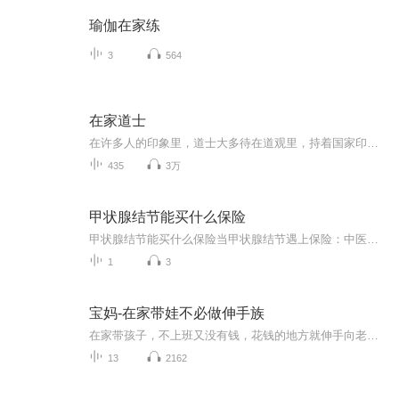
瑜伽在家练
3
564
在家道士
在许多人的印象里，道士大多待在道观里，持着国家印制的道士证，将中国唯一的本土道门宗教传承下去。如果是走上街头摆摊解卦，则会被大多数人认为是骗子。国家没有给我颁发道士证，不过，我却是一名有着真才实学的道士，和坐在观里的那些道士不同，我是个...
435
3万
甲状腺结节能买什么保险
甲状腺结节能买什么保险当甲状腺结节遇上保险：中医爱好者的投保指南（无证人士激情发言） 听说现在体检不查出几个结节，都不好意思说自己上过班？尤其是甲状腺结节，简直成了当代打工人的“职业病徽章”。但当你拿着B超报告想买保险时，却发现保险公司...
1
3
宝妈-在家带娃不必做伸手族
在家带孩子，不上班又没有钱，花钱的地方就伸手向老公要，这日子我过够了，不想受人白眼让人看不起。想找回自信，好想飞起来…… 作为全职妈妈，在家里可能有时会闲着，但又有一定的家务要做，不能外出专职打一份工。所以想在家找点事做，赚点钱供家用。所以，全职妈妈在家创 业是个很现实而且是很明智的想法。
13
2162