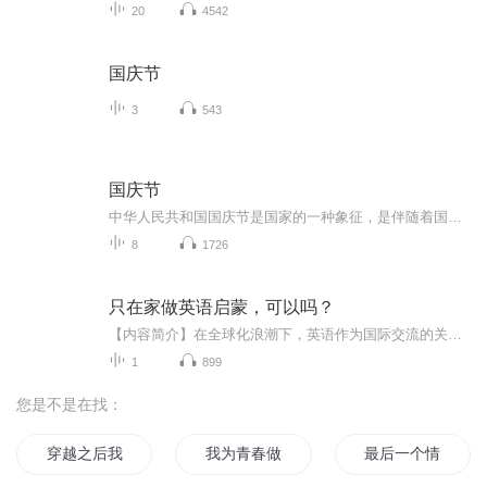
20
4542
国庆节
3
543
国庆节
中华人民共和国国庆节是国家的一种象征，是伴随着国家的出现而出现的。让我们用诗歌朗诵歌颂祖国的繁荣富强，国泰民安。
8
1726
只在家做英语启蒙，可以吗？
【内容简介】在全球化浪潮下，英语作为国际交流的关键工具，其重要性日益凸显。对于孩子们来说，早期的英语启蒙宛如一把神奇钥匙，能为他们打开一扇通往广阔世界的大门，在多方面助力其茁壮成长。【英语启蒙为何意义重大？】0 - 6 岁是孩子语言学习的黄金...
1
899
您是不是在找：
穿越之后我做了些什么
我为青春做什么
最后一个情人节