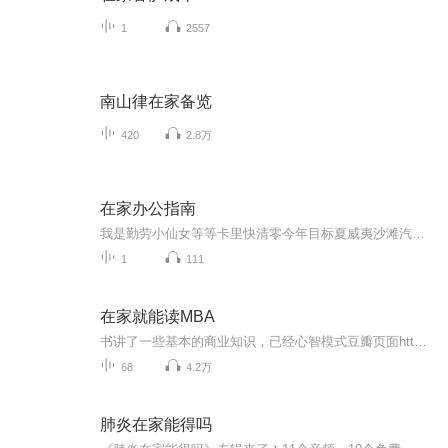
1
2557
南山律在家备览
420
2.8万
在家办公指南
我是勤劳小仙女等等卡里快清零今年目标夏威夷沙滩汽水比基尼 线上加班到夜里不怕秃头的危机泡面咖啡全备齐趁着年轻要赚很多Money 《在家办公指南》X CC酱2020开年巨制•时下最潮流的办公模式故倾安/陶黎作词X柳为作曲时下最潮流最in的办公指南，欢快活泼的旋律，诙谐幽默的歌词完美诠释每个人在家办公的真实状态，谨以此歌献给每一位默默坚守在自己岗位的人！
1
111
在家就能读MBA
书讲了一些基本的商业知识，已经心智模式豆瓣页面https://book.douban.com/subject/6900660/作者的个人网站 https://personalmba.com/继续学习的书单https://personalmba.com/best-business-books/个人读下来觉得还不错，有兴趣的朋友可以去找书看看
68
4.2万
肺炎在家能得吗