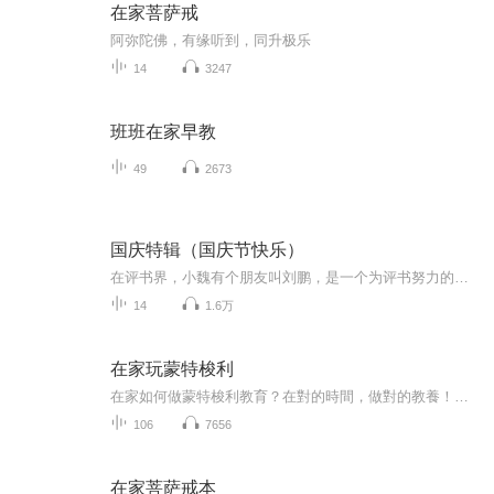
在家菩萨戒
阿弥陀佛，有缘听到，同升极乐
14
3247
班班在家早教
49
2673
国庆特辑（国庆节快乐）
在评书界，小魏有个朋友叫刘鹏，是一个为评书努力的小伙子。在2021年国庆期间，他想弄个特辑，便烦劳我给他录个爱国题材的评书小段儿。这种事情，不是特殊情况，小魏一般不会拒绝，也就给其录了一个《鲁迅踢鬼》，等他传完，我再传到我的专辑里。另外，小...
14
1.6万
在家玩蒙特梭利
在家如何做蒙特梭利教育？在對的時間，做對的教養！把握孩子學習力爆發的關鍵時刻，孩子就能快樂學、父母輕鬆教！掌握0～6歲九大敏感期，幫助成人了解兒童，幫助兒童內在潛能最大限度的得以發揮.
106
7656
在家菩萨戒本