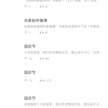
《肺炎在家能得吗》专辑来了！11个音频，10个免费，1个付费，带你科学认识家庭肺炎。免费音频系统讲解10个关键问题，付费音频深度剖析，10篇干货组合拳，让你秒懂！别慌，跟着走，健康不愁！
2
32
在家如何修佛
在家如何修佛在家修佛，为啥你总坚持不下去？中医老炮儿给你支个招 隔壁王大爷天天念叨"阿弥陀佛"，结果转头就跟菜市场大妈为了五毛钱吵得面红耳赤；朋友圈里晒抄经的小张，上个月还在深夜emo发"人生皆苦"，这周就开始狂炫火锅配啤酒——在家修佛这事儿...
2
45
国庆节
十月欢歌里，我们共庆辉煌过往，更以赤子之心，向未来书写滚烫的誓言——这盛世，值得我们以热爱相拥。
10
465
国庆节
11
2.1万
国庆节
喜迎国庆十月欢歌里，我们共庆辉煌过往，更以赤子之心，向未来书写滚烫的誓言——这盛世，值得我们以热爱相拥。