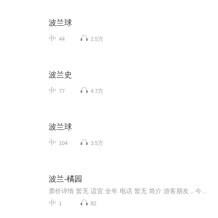
波兰球
44
2.5万
波兰史
77
4.7万
波兰球
104
3.5万
波兰-橘园
票价详情 暂无 适宜 全年 电话 暂无 简介 游客朋友，今天我将带您走进的是一个个收集了大量异国植物的“棕榈房”——橘园。不过橘园有新旧两座，旧橘园建于1786年至1788年间，中心是一个长方形马蹄状建筑；新橘园则是一座新古典主义建筑。今天，我们来到的...
1
82