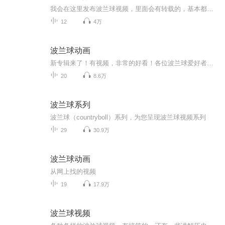
我会在这里发布波兰球视频，里面会有转载的，基本都处取于B站中的很好看的视频
12
4万
波兰球动画
新专辑来了！有视频，非常的好看！各位波兰球爱好者可以来哟！虽然更新可能有点慢，不过不要紧。本专辑约为20集，来观看吧！非原创视频，希望大家喜欢。
20
8.6万
波兰球系列
波兰球（countryboll）系列，为您呈现波兰球视频系列
29
30.9万
波兰球动画
从网上找的视频
19
17.9万
波兰球视频