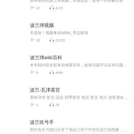
各种各样的波兰球视频，有搞笑的，还有一些讲解历史
22
6.5万
波兰球视频
非原创！视频来自bilibili_李志映画
20
52.9万
波兰球wiki百科
本专辑内容全部来自维基百科，如有问题可以在有问题的声音下评论，希望大家可以给五星好评，如果是差评希望，大家给出理，因为我不太喜欢无理由的差评，希望大家生活愉快，再见
9
4944
波兰-瓦津基宫
票价详情 暂无 适宜 四季皆宜 电话 暂无 简介 游客朋友，今天为您介绍的是一座巴洛克式建筑宫殿——瓦津基宫。这座水上宫殿位于华沙市中心面积最大的皇家浴场公园内，占地超过76公顷，始建于1674年，在1766年被斯坦尼斯瓦夫二世买走，并成为他的一座小型夏...
1
76
波兰吹号手
凯利先生与我们分享了他自己对于中世纪波兰的想象，那个古老而陌生的城市和形形色色的人物在他笔下变得真实而精彩。