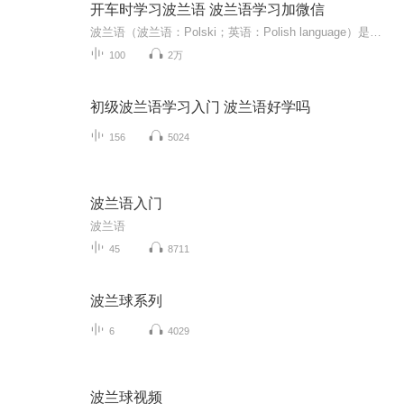
开车时学习波兰语 波兰语学习加微信
波兰语（波兰语：Polski；英语：Polish language）是波兰的官方语言，属于印欧语系斯拉夫语族西斯拉夫语支。波兰语使用人口约4800万，其中约3800万在波兰共和国，约1000万在国外各地。波兰语在十四世纪时正式产生书面文字，标准语形成于十六世纪。
100
2万
初级波兰语学习入门 波兰语好学吗
156
5024
波兰语入门
波兰语
45
8711
波兰球系列
6
4029
波兰球视频