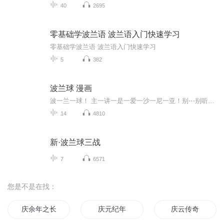
40
2695
零基础学波兰语 波兰语入门快速学习
零基础学波兰语 波兰语入门快速学习
5
382
波兰球 漫画
波一兰一球！ 主一讲一是一爱一沙一尼一亚！别⋯别听他的我是白俄球！
14
4810
新·波兰球三战
7
6571
您是不是在找：
庆余年之长歌行
庆元纪年
庆云传奇