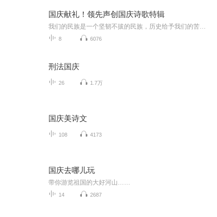
国庆献礼！领先声创国庆诗歌特辑
我们的民族是一个坚韧不拔的民族，历史给予我们的苦难都变成了闪着金光的勋章！我们的国家是一个龙腾虎跃的国家，那条巨龙正以不可阻挡之势崛起于神奇的东方！------------------------------------------------值此祖国70周年华诞之际，领先声创以诗歌向祖国献礼！用我们的声音、用我们的热血、用我们的灵魂诵读经典爱国篇章，歌颂我们的祖国！永远繁荣富强！
8
6076
刑法国庆
26
1.7万
国庆美诗文
108
4173
国庆去哪儿玩
带你游览祖国的大好河山……
14
2687