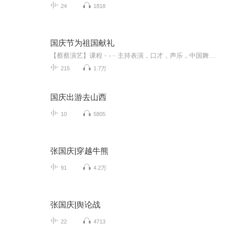
24
1818
国庆节为祖国献礼
【蔡蔡演艺】课程﹣-﹣主持表演，口才，声乐，中国舞，民族舞。独特的小舞台，专业的录音棚，每一位同学都能成为优秀的小明星。独特的教学模式，轻松上课，快乐学习！知名主持人，舞蹈家，高级教师任职授课！江南总校：河沟街42号三楼 18545856430江北分校...
215
1.7万
国庆出游去山西
10
5805
张国庆|穿越牛熊
91
4.2万
张国庆|舆论战
22
4713