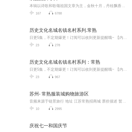
本辑以诗歌和歌颂祖国文章为主，金秋十月，丹桂飘香，在这个充满丰收喜悦的季节里，我们满怀激动和自豪，迎来了中华人民共和国76周年华诞。这不仅是一个庄重的纪念日，更是全体中华儿女共同欢庆的盛大的节日，承载着深厚的民族情感和历史意义.
167
6788
历史文化名城名镇名村系列.常熟
日更5集，不定期爆更！订阅可以收到更新提醒哦~ 【内容简介】 习近平总书记曾经指出，要让人“望得见山、看得见水、记得住乡愁”。历史文化名城名镇名村承载着厚重而丰富的历史记忆和文化传统，是“乡愁”的重要载体。保护好江苏历史文化名城名镇名村...
23
278
历史文化名城名镇名村系列：常熟
日更5集，不定期爆更！订阅可以收到更新提醒哦~ 【内容简介】 编撰“精彩江苏”丛书之“历史文化名城名镇名村系列”，是提炼江苏历史文化符号的切实举措，是创新开展江苏历史文化资源研究的具体实践，对于充分展示江苏地方特色文化、打造“精彩江苏”...
23
967
苏州- 常熟服装城购物旅游区
音频来源于链景旅行 地址 江苏常熟招商城 票价描述 暂无 开放时间 全天 乘车信息 常熟市乘5路，121路，120路等公交可到达。
10
2995
庆祝七一和国庆节