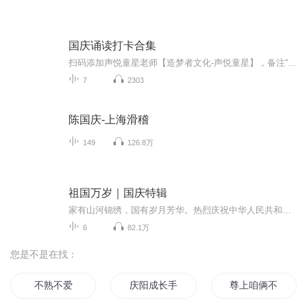
国庆诵读打卡合集
扫码添加声悦童星老师【造梦者文化-声悦童星】，备注“诵读打卡”报名，已添加好友的，直接发送“诵读打卡”报名，报名成功后进入社群。
7
2303
陈国庆-上海滑稽
149
126.8万
祖国万岁｜国庆特辑
家有山河锦绣，国有岁月芳华。热烈庆祝中华人民共和国成立73周年！
6
82.1万
您是不是在找：
不熟不爱
庆阳成长手札
尊上咱俩不熟