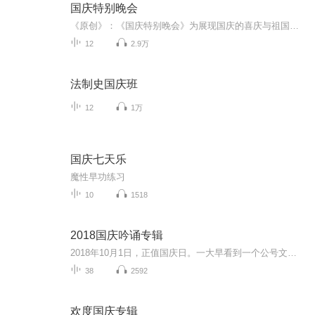
国庆特别晚会
《原创》：《国庆特别晚会》为展现国庆的喜庆与祖国的深情我将以具体的场景切入从清晨升旗的庄严到街头巷尾的欢庆到历史与当下的交融，用优美的笔触传递对祖国的热爱与自豪！用诗歌和情感美文形式，歌颂祖国的繁荣富强，祝人民幸福安康！
12
2.9万
法制史国庆班
12
1万
国庆七天乐
魔性早功练习
10
1518
2018国庆吟诵专辑
2018年10月1日，正值国庆日。一大早看到一个公号文章，正是文天祥的《己卯十月一日至燕越五日罹狴犴有感而赋》。当然，彼十一非当今的十一。不过数字的巧合还是让人感触，今天拿来读一读，体味一番历史英杰的民族情怀，恰也当时。 根据诗题来看，这组诗是写于十月一日至十月五日之间，是文天祥被俘之后所作，这些诗作不仅有凛凛正气，更也能看的到他百端交集的复杂情感。另一首于右任先生的《望大陆》，微信公号有称《望乡》，一句“山之上国之殇”荡气回肠，一并兴起拿来读了一读。仓促间多有瑕疵...
38
2592
欢度国庆专辑