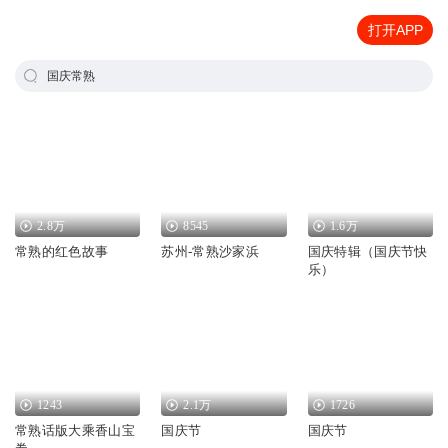
打开APP
国庆常熟
2.8万
8545
1.6万
常熟的红色故事
苏州-常熟沙家浜
国庆特辑（国庆节快
乐）
1243
2.1万
1726
常熟话版大乘香山宝
国庆节
国庆节