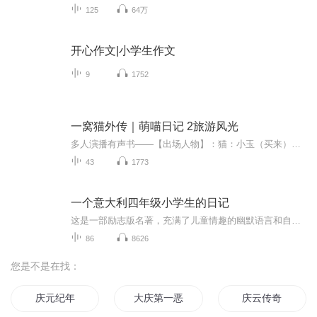
125
64万
开心作文|小学生作文
9
1752
一窝猫外传｜萌喵日记 2旅游风光
多人演播有声书——【出场人物】：猫：小玉（买来），小墨（捡来），小珊（小蜜的猫，一只豹猫），小晴（在哈尔滨酒店突然窜进来的小野猫，金色小猫），小可（海滨飞机场捡来的小猫，黑白相间），小雅，小岚（两只孤岛上的猫，都是奶黄色的），小琪，小涵....
43
1773
一个意大利四年级小学生的日记
这是一部励志版名著，充满了儿童情趣的幽默语言和自然朴素的风格基调，在这里你可以感受到爱的真谛、积极乐观的精神、真善美的本性。让我们一起走进书里享受它的真情实感和真诚的力量吧！
86
8626
您是不是在找：
庆元纪年
大庆第一恶
庆云传奇