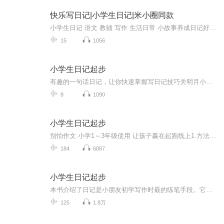
快乐写日记|小学生日记|米小圈同款
小学生日记 语文 教辅 写作 生活日常 小故事养成日记好习惯，一起来看看小朋友的日记分享吧~
15
1056
小学生日记起步
有趣的一句话日记，让你快速掌握写日记技巧️关明月小朋友️解放小学四年级️讲解一句话日记关明月生活在内蒙古通辽市，她用生动的声音讲解写日记的技巧。日记日记就是每日的记录。每天都会发生好多事，选一个记一记，你可不能小看这一句话呀，日记是一种...
8
1090
小学生日记起步
别怕作文 小学1～3年级使用 让孩子赢在起跑线上1.方法简单实用 2.范文优美动听 3.题材丰富多样 4.练习活泼有趣目录第一章 乔老师的日记魔法 第一篇 记下平常的小事 第一集 我不怕雷公公了 第二篇 日记可长也可短 第一集 奶奶做的菜真好吃 第二集 到月亮...
184
6087
小学生日记起步
本书介绍了日记是小朋友初学写作时最的练笔手段。它不公能够使我们熟悉写作，掌握驾驭语言的技巧，也是为日后的写作积累资料的一种方式。更重要的是坚持写日记有助于锻炼意志，培养恒心，养成“今日事，今日毕”的好习惯。
125
1.8万