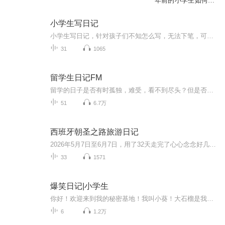
年前的小学生如何写
日记
小学生写日记
小学生写日记，针对孩子们不知怎么写，无法下笔，可阅读范文，可以学习基本日记规律和顺序以及表达方法，一起聆听并诵读可以模仿学习方法和词汇表达方法，积累词汇量，快速准确表达心中所想！
31
1065
留学生日记FM
留学的日子是否有时孤独，难受，看不到尽头？但是否也有高光，高兴，兴奋的时刻？每个人的留学都一段故事，听我们慢慢讲来。在漫漫留学路上，我们做彼此的陪伴吧。来这里听听其他留学生的故事吧。比如，现实生活见面仅两周的三年异国恋，美国待了九年我为...
51
6.7万
西班牙朝圣之路旅游日记
2026年5月7日至6月7日，用了32天走完了心心念念好几年的西班牙朝圣之路-法国之路，全程800公里，全程背负10公斤的重装背包，没有使用任何现代化交通工具，用双腿从东到西横穿了整个西班牙。期间有各种兴奋-欣赏美景、品尝美食、沉浸式体验西班牙文化、打卡...
33
1571
爆笑日记|小学生
你好！欢迎来到我的秘密基地！我叫小葵！大石榴是我妈！我们每天录日记，相互点评！每晚9点更新，欢迎成为我的好朋友呦！
6
1.2万