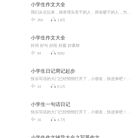
小学生作文大全
我们从古以来，就有埋头苦干的人，拼命硬干的人，为民请命的人，舍身求法的人，这就是中国脊梁。同学们我们一起努力吧！加油！奥力给!!!最后，祝同学们考的全会，蒙的全对！
354
1.8万
小学生作文大全
好词 好句 好段 好篇 好素材
84
9252
小学生日记周记起步
快乐写话的大门已经悄悄打开了，小朋友，快进来吧！拿起你的笔，写出你眼中、心中那个美丽而神奇的世界。为了帮助你更快地走进写话大门、享受到写话的乐趣，我们编写了这套作文起步辅导书，书中生动的范文能开阔你的视野，有趣的练习能激发你的兴趣。这些书，你会发现，写话原来是这么简单、这么有趣！愿此书为你的童年再增添一抹动人的色彩，让它陪伴你走好学习作文的第一步！...
14
5.1万
小学生一句话日记
快乐写话的大门已经悄悄打开了，小朋友，快进来吧！拿起你的笔，写出你眼中、心中那个美丽而神奇的世界。为了帮助你更快地走进写话大门、享受到写话乐趣，我们写了这套作文起步辅导书，文中生动的范文能开阔你的视野，有趣的练习能激发你的兴趣。听听它们，你会发现，写话原来这么简单、这么有趣！愿本书能为你童年再增添一抹动人的色彩，让它陪伴你走好学习作文的第一步！...
16
4.7万
小学生作文辅导大全之写景作文