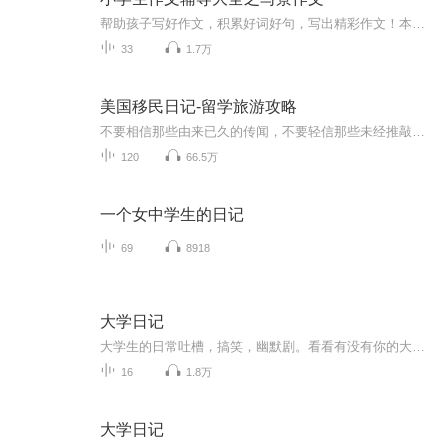
帮助孩子写好作文，积累好词好句，写出精彩作文！本书中，每篇作文的旁边都会有好词句超市，作文读完后会有文博士点评，每一单元还会有丁小琪讲成语。内容非常精彩。作者简介：优优/张艺文，来自河南省郑州市，港湾路小学，参加过很多次演讲比赛，朗读文章...
33
1.7万
美国移民日记-留学旅游攻略
不要相信那些由来已久的传闻，不要轻信那些未经推敲的见闻，不要以为美国真的就平等自由不要默认老外全都是天真守法，有多少被人坚信不疑的故事，其实都是没文化的浮夸......美国没有神话，也没有童话，也都是些的养家糊口的市民，分成了左中右、上中下。...
120
66.5万
一个女中学生的日记
69
8918
大学日记
大学生的日常吐槽，搞笑，幽默剧。看看有没有你的大学经历。
16
1.8万
大学日记