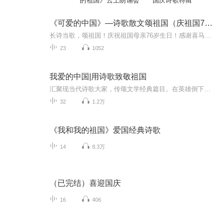
的祖国》云上朗诵会
国庆诗歌特辑
《可爱的中国》—诗歌散文颂祖国（庆祖国76岁生日
长诗当歌，颂祖国！庆祝祖国母亲76岁生日！感谢喜马拉雅平台“声音小记”的“诗歌散文”提供的长诗散文供我们在祖国母亲生日来临之际，抒发对祖国母亲的感恩之情、赞美之情、祝福之情！亲爱的听友们！让我们共同来祝福祖国吧！
23
1052
我爱的中国|用诗歌致敬祖国
汇聚现当代诗歌大家，传颂文学经典篇目。在英雄倒下的地方，我起来歌唱祖国。
32
1.2万
《我和我的祖国》爱国经典诗歌
14
8.3万
（已完结）喜迎国庆
16
406