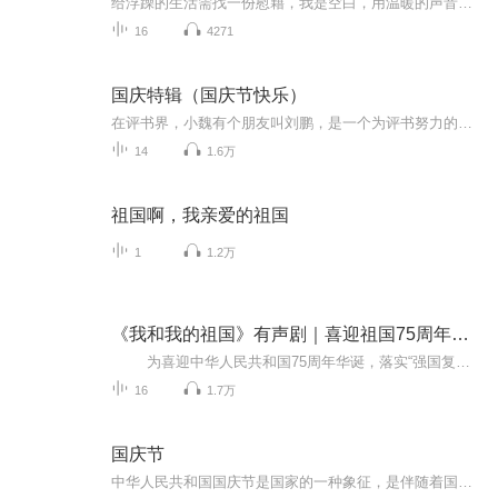
给浮躁的生活需找一份慰藉，我是空白，用温暖的声音为你读诗。
16
4271
国庆特辑（国庆节快乐）
在评书界，小魏有个朋友叫刘鹏，是一个为评书努力的小伙子。在2021年国庆期间，他想弄个特辑，便烦劳我给他录个爱国题材的评书小段儿。这种事情，不是特殊情况，小魏一般不会拒绝，也就给其录了一个《鲁迅踢鬼》，等他传完，我再传到我的专辑里。另外，小...
14
1.6万
祖国啊，我亲爱的祖国
1
1.2万
《我和我的祖国》有声剧｜喜迎祖国75周年华诞
为喜迎中华人民共和国75周年华诞，落实“强国复兴有我”群众性主题宣传教育活动，沈阳广播电视台与“学习强国”学习平台联合策划推出系列有声剧《我和我的祖国》。作品以中华人民共和国成立以来的典型人物“超级稻之父”杨守仁，抗美援朝老兵...
16
1.7万
国庆节
中华人民共和国国庆节是国家的一种象征，是伴随着国家的出现而出现的。让我们用诗歌朗诵歌颂祖国的繁荣富强，国泰民安。