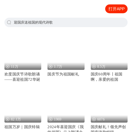
打开APP
迎国庆送祖国的现代诗歌
11万
1.7万
8.5万
欢度国庆节诗歌朗诵
国庆节为祖国献礼
国庆60周年丨祖国
——喜迎祖国72华诞
啊，亲爱的祖国
82.1万
1969
6076
祖国万岁｜国庆特辑
2024年喜迎国庆《我
国庆献礼！领先声创