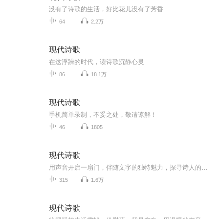
没有了诗歌的生活，好比花儿没有了芳香
64
2.2万
现代诗歌
在这浮躁的时代，读诗歌沉静心灵
86
18.1万
现代诗歌
手机简单录制，不妥之处，敬请谅解！
46
1805
现代诗歌
用声音开启一扇门，伴随文字的独特魅力，探寻诗人的精神堡垒。世界纵然复杂，惟愿我们能保持清醒，并依然热爱这个世界。
315
1.6万
现代诗歌