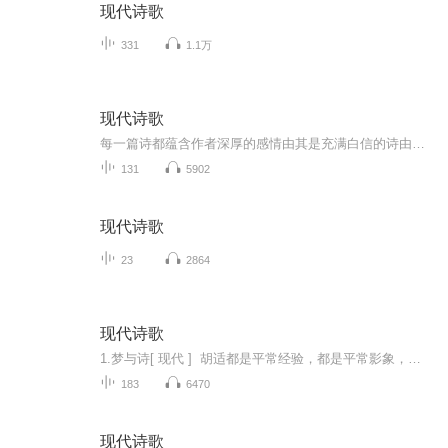
现代诗歌
331
1.1万
现代诗歌
每一篇诗都蕴含作者深厚的感情由其是充满白信的诗由于是充满自信的诗
131
5902
现代诗歌
23
2864
现代诗歌
1.梦与诗[ 现代 ] 胡适都是平常经验，都是平常影象，偶然涌到梦中来，变幻出多少新奇花样！都是平常情感，都是平常言语，偶然碰着个诗人，变幻出多少新奇诗句！醉过才知酒浓，爱过才知情重；——你不能做我的诗，正如我不能做你的梦
183
6470
现代诗歌