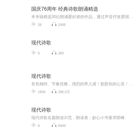
国庆76周年 经典诗歌朗诵精选
本专辑精选30位朗诵爱好者的作品，通过声音抒发爱国之情
28
2406
现代诗歌
6
260
现代诗歌
音色独特、节奏优雅，强烈的带入感！抚慰你的心灵！体现对现代诗歌朗诵独特见解和贡献！区别于朗诵腔、突兀表演和喊叫！国栋声音
1659
296.5万
现代诗歌
现代诗歌名篇朗读示范，朗读者：妙心小书童邓荣峰
6
5949