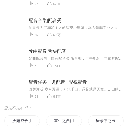
22
6760
配音合集|配音秀
配音是为了满足个人的演戏小愿望，本人是非专业人员，供各位看官图个乐呵～喜欢的亲亲可以点赞送花花，为我加油吧！！
35
6.8万
梵曲配音 舌尖配音
梵曲配音网：自有配音员 录音棚，广告配音、宣传片配音、汇报片配音、专题片配音、电视栏目配音、纪录片配音、另有英文外籍播音员以及特色模仿配音等 上班时间 周一到周六9-18点 周日休息 梵曲配音网用声音诠释生活，为您的生活、商业增添色彩。
6
1514
配音任务丨趣配音 | 影视配音
请关注我 岁月漫漫，万水千山，遇见就是天意……日给你温暖，月给你温馨，风给你惬意，云给你遐想，我给你的是声音的陪伴……愿你幸福快乐！岁月静好！
24
6.5万
您是不是在找：
庆阳成长手札
重生之西门庆
庆余年之长歌行