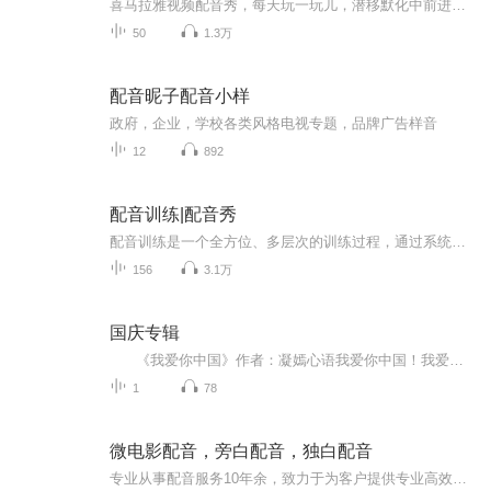
喜马拉雅视频配音秀，每天玩一玩儿，潜移默化中前进～欢迎小伙伴们评论，订阅，关注～喜欢我的作品请给我投月票吧～
50
1.3万
配音昵子配音小样
政府，企业，学校各类风格电视专题，品牌广告样音
12
892
配音训练|配音秀
配音训练是一个全方位、多层次的训练过程，通过系统的基本功训练和持续的实践，可以逐渐提高自己的配音水平，逐步提升播讲技巧。
156
3.1万
国庆专辑
《我爱你中国》作者：凝嫣心语我爱你中国！我爱你春天蓬勃的秧苗；我爱你秋日金黄的硕果。我爱你中国！我爱你青松气质，我爱你红梅品格！我爱你家乡的甜蔗好像乳汁滋润着我的心窝。我爱你中国，我要把最美的歌儿献给你，我的母亲我的祖国。我爱你中国，我爱...
1
78
微电影配音，旁白配音，独白配音
专业从事配音服务10年余，致力于为客户提供专业高效语音录制服务，拥有专业配音团队数百人，能够满足客户对不同片子的配音需求。qq：320953591 威信：shenzhenpeiyin 热线：13480730528