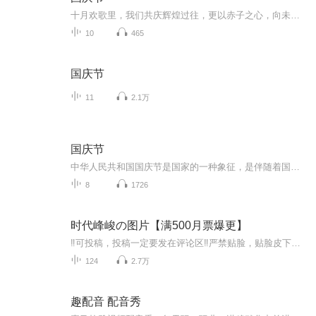
十月欢歌里，我们共庆辉煌过往，更以赤子之心，向未来书写滚烫的誓言——这盛世，值得我们以热爱相拥。
10
465
国庆节
11
2.1万
国庆节
中华人民共和国国庆节是国家的一种象征，是伴随着国家的出现而出现的。让我们用诗歌朗诵歌颂祖国的繁荣富强，国泰民安。
8
1726
时代峰峻の图片【满500月票爆更】
‼️可投稿，投稿一定要发在评论区‼️严禁贴脸，贴脸皮下塌/BE多次贴脸永久拉黑会在评论区里发一些视频中的图片，想要视频里的图片看评论区已经下楼的只有投稿才会发，不投稿不发可单人，可CP（可跨代），可多人，可团体●TFBOYS王俊凯、王源、易烊千玺（...
124
2.7万
趣配音 配音秀