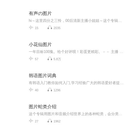
有声の图片
hi～这里四分之三怜，00后清新主播小姐姐～这个专辑是由四分之三怜与微笑小熊工作室合作出版，由于都是千怜的工作室，所以质量保障十分，如果您恶意差评，说明您眼睛要么是x了，要么就是您道德有问题～好啦，也当作是千怜500粉丝的福利专辑叭别对我说我喜欢你你廉价的喜欢抵不上夏天的一根雪糕
15
2035
小花仙图片
一年目标100集。给个好评呗！彩蛋更精彩。－－ 主播 贝瑞吖也叫逆光小爱
57
5.8万
韩语图片词典
有韩语入门教你如何入门,学习经验广大的韩语爱好者提供自己学习的心得体会;韩语词汇包含各类词汇满足你各个方面的需求;韩语阅读:韩国古今各种书籍、童话、谚语等的阅读;韩语...
40
1296
图片蛇类介绍
这个专辑用图片和音频介绍世界上的各种蛇类，会分类别介绍，如有错误欢迎指正。
27
1962