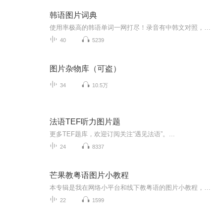
韩语图片词典
使用率极高的韩语单词一网打尽！录音有中韩文对照，方便同学们在路上收听磨耳朵！更多韩语学习的内容，欢迎关注订阅“韩语助手FM” ：）
40
5239
图片杂物库（可盗）
34
10.5万
法语TEF听力图片题
更多TEF题库，欢迎订阅关注“遇见法语”。...
24
8337
芒果教粤语图片小教程
本专辑是我在网络小平台和线下教粤语的图片小教程，做成图片是方便传播保存下来哦！这些教程涉及生活各方面，而且是基础加地道口语都有，非常实用，建议保存！
22
1599