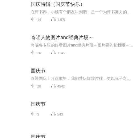
国庆特辑（国庆节快乐）
在评书界，小魏有个朋友叫刘鹏，是一个为评书努力的小伙子。在2021年国庆期间，他想弄个特辑，便烦劳我给他录个爱国题材的评书小段儿。这种事情，不是特殊情况，小魏一般不会拒绝，也就给其录了一个《鲁迅踢鬼》，等他传完，我再传到我的专辑里。另外，小...
14
1.6万
奇喵人物图片and经典片段～
奇喵各专辑的好看图片and经典片段～图片要的私我哦～我发泥～（要关注+专辑好评噢）
26
1145
国庆节
喜迎国庆十月欢歌里，我们共庆辉煌过往，更以赤子之心，向未来书写滚烫的誓言——这盛世，值得我们以热爱相拥。
20
4542
国庆节
3
543
国庆节