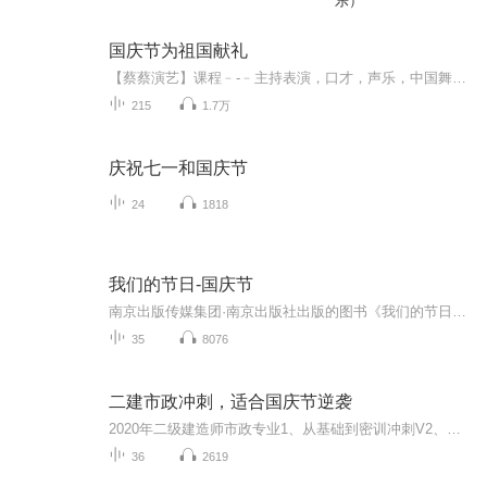
乐）
国庆节为祖国献礼
【蔡蔡演艺】课程﹣-﹣主持表演，口才，声乐，中国舞，民族舞。独特的小舞台，专业的录音棚，每一位同学都能成为优秀的小明星。独特的教学模式，轻松上课，快乐学习！知名主持人，舞蹈家，高级教师任职授课！江南总校：河沟街42号三楼 18545856430江北分校...
215
1.7万
庆祝七一和国庆节
24
1818
我们的节日-国庆节
南京出版传媒集团·南京出版社出版的图书《我们的节日》通过对中国节日文化和节日意义进行深度的挖掘，面向青少年群体构建独具特色的栏目内容，以此丰富春节、元宵节、清明节、端午节、七夕节、中秋节、重阳节等传统节日；六一节、教师节、国庆节等新兴节日的文化内涵和表现形式。促进青少年形成新的节日习俗，提升节日仪式感、认同感。音频作品由金陵朗读者联盟志愿者朗诵，南京音像出版社、金陵图书馆联合制作。
35
8076
二建市政冲刺，适合国庆节逆袭
2020年二级建造师市政专业1、从基础到密训冲刺V2、从精华课程到超压密押V3、0基础同步更新v4、持续更新到2020年考试V5、只要你跟着学让你一次稳拿证V6、渠道超压压题，超压三页纸等独家绝密压题!
36
2619