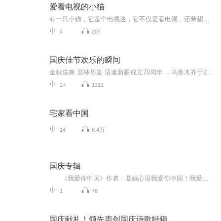
爱看电视的小猫
有一只小猫，它是个电视迷，它不仅爱看电视，还希望自己能演电视呢...
4
207
国庆佳节欢乐的瞬间
金秋送爽 层林尽染 适逢新疆成立70周年 ，乌鲁木齐于2025年9月23日迎来党中央和习大大带领的慰问团。新疆各族群众欢欣鼓舞，热烈欢迎。
27
1311
宅家看中国
14
8.4万
国庆专辑
《我爱你中国》作者：凝嫣心语我爱你中国！我爱你春天蓬勃的秧苗；我爱你秋日金黄的硕果。我爱你中国！我爱你青松气质，我爱你红梅品格！我爱你家乡的甜蔗好像乳汁滋润着我的心窝。我爱你中国，我要把最美的歌儿献给你，我的母亲我的祖国。我爱你中国，我爱...
1
78
国庆献礼！领先声创国庆诗歌特辑