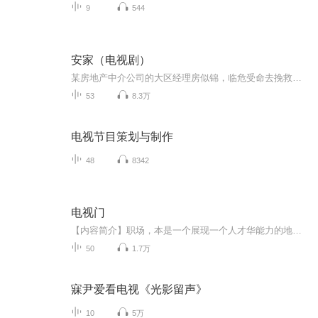
9
544
安家（电视剧）
某房地产中介公司的大区经理房似锦，临危受命去挽救一家业绩不断下滑的门店之后所发生的故事。 房似锦年方28已经是安家天下中介公司的金字招牌，她在上司翟云霄的授意之下，空降静宜门店担任双店长。门店原生店长徐文昌是个“高贵的人”，他推崇“人性流”...
53
8.3万
电视节目策划与制作
48
8342
电视门
【内容简介】职场，本是一个展现一个人才华能力的地方，可当这个地方被权钱交易、权色交易充斥的时候，难免会出现几个悲剧式人物，尤其，是在电视台这么一个大染缸。出色主播何平升值无望，老实木讷的编辑赵庆被逼疯，善于舆论监督的杨易君更为可悲，还有...
50
1.7万
寐尹爱看电视《光影留声》
10
5万