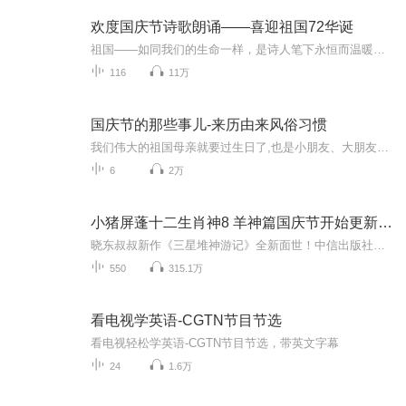
欢度国庆节诗歌朗诵——喜迎祖国72华诞
祖国——如同我们的生命一样，是诗人笔下永恒而温暖的主题。在祖国72周年华诞来临之际，特创建这个诗歌朗诵专辑，诵读经典爱国篇章，和大家一起歌颂祖国，向国庆的献礼！祝愿伟大的祖国繁荣富强，祝愿大家国庆节快乐，度过平安快乐的黄金周假期！
116
11万
国庆节的那些事儿-来历由来风俗习惯
我们伟大的祖国母亲就要过生日了,也是小朋友、大朋友们最喜欢的“国庆小长假”或说“黄金周”还有说”国庆7天乐”的，说法真是不一而足。那么“国庆节”是怎么来的？自古以来国庆节怎么庆贺？新中国国庆节的来历，以及新中国国庆节的庆贺方式又有哪些呢？ ...
6
2万
小猪屏蓬十二生肖神8 羊神篇国庆节开始更新啦！
晓东叔叔新作《三星堆神游记》全新面世！中信出版社出版！京东当当淘宝均有售！点蓝色字收听——《小猪屏蓬爆笑日记2024》《小猪屏蓬爆笑日记2》《小猪屏蓬爆笑日记1》让你笑得喘不上气！《我进故宫当富翁——小猪屏蓬故宫财商笔记》教你成为大富翁！《小...
550
315.1万
看电视学英语-CGTN节目节选
看电视轻松学英语-CGTN节目节选，带英文字幕
24
1.6万