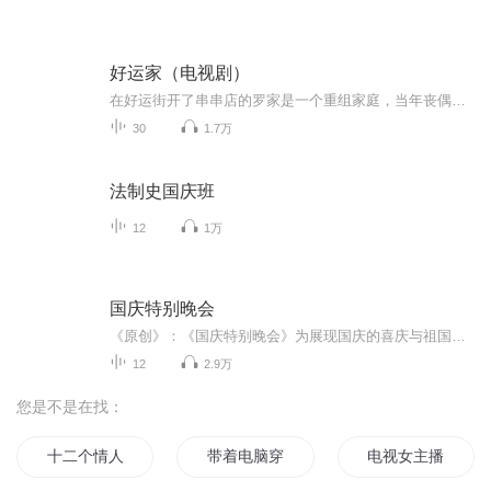
好运家（电视剧）
在好运街开了串串店的罗家是一个重组家庭，当年丧偶的罗爸带着一对龙凤胎儿女，离异的罗妈带着一个女儿，两人走到一起，婚后又添了小女儿，成为罕见的六口之家。罗家日子过得平淡而温馨，街坊邻里都称羡他们是个“好运气之家”。老两口期盼着儿女们自己的...
30
1.7万
法制史国庆班
12
1万
国庆特别晚会
《原创》：《国庆特别晚会》为展现国庆的喜庆与祖国的深情我将以具体的场景切入从清晨升旗的庄严到街头巷尾的欢庆到历史与当下的交融，用优美的笔触传递对祖国的热爱与自豪！用诗歌和情感美文形式，歌颂祖国的繁荣富强，祝人民幸福安康！
12
2.9万
您是不是在找：
十二个情人节
带着电脑穿越的宅男
电视女主播