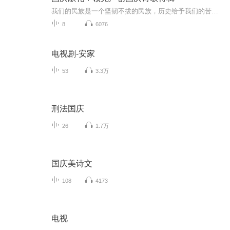
我们的民族是一个坚韧不拔的民族，历史给予我们的苦难都变成了闪着金光的勋章！我们的国家是一个龙腾虎跃的国家，那条巨龙正以不可阻挡之势崛起于神奇的东方！------------------------------------------------值此祖国70周年华诞之际，领先声创以诗歌向祖国献礼！用我们的声音、用我们的热血、用我们的灵魂诵读经典爱国篇章，歌颂我们的祖国！永远繁荣富强！
8
6076
电视剧-安家
53
3.3万
刑法国庆
26
1.7万
国庆美诗文
108
4173
电视