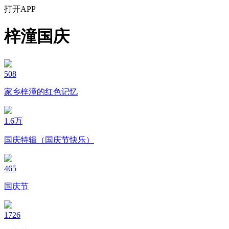
打开APP
梓潼国庆
508
家乡梓潼的红色记忆
1.6万
国庆特辑（国庆节快乐）
465
国庆节
1726