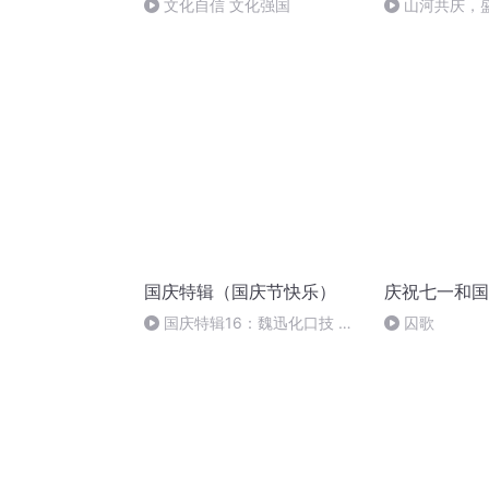
文化自信 文化强国
山河共庆，
国庆特辑（国庆节快乐）
庆祝七一和国
国庆特辑16：魏迅化口技 二
囚歌
胡 东方红+一般唱法和原生态