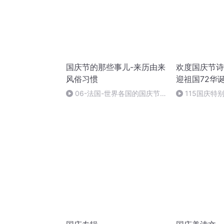
国庆节的那些事儿-来历由来
欢度国庆节诗
风俗习惯
迎祖国72华
06-法国-世界各国的国庆节-
115国庆特
国庆节的那些事儿
中国梦