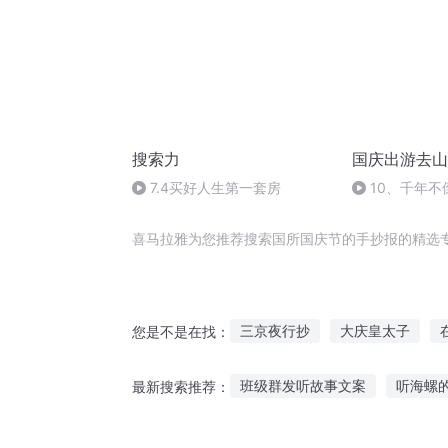
搜索力
国庆出游去山
7.4买好人生第一套房
10、千年不
喜马拉雅为您推荐搜索国所国庆节的手抄报的精选
三京夜行抄
大庆皇太子
您是不是在找：
异界超级搜索
最强搜索
班级群发听故事文案
听海螺
最新搜索推荐：
搜索结果关于爱情
重庆儿女
灵异故事你敢听吗
黄晓明歌