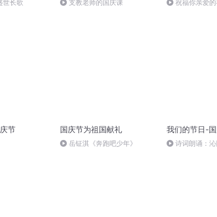
盛世长歌
支教老师的国庆课
祝福你亲爱的
庆节
国庆节为祖国献礼
我们的节日-
岳钲淇《奔跑吧少年》
诗词朗诵：沁
读者：张继军