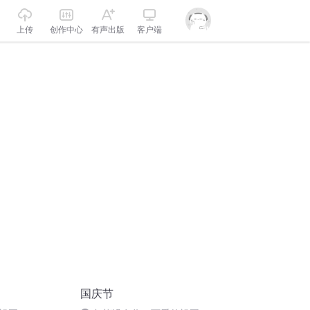
上传
创作中心
有声出版
客户端
国庆节