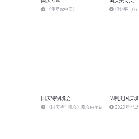
国庆专辑
国庆美诗文
《我爱你中国》
想北平（6
国庆特别晚会
法制史国庆班
《国庆特别晚会》晚会结尾语
2020年华
法制史马志冰 (1