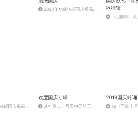
刑法国庆
国庆献礼！领
歌特辑
）
2020年华成法硕国庆提高班
刑法陈 (26)
《祖国啊，我
婉
欢度国庆专辑
2018国庆吟
成法硕国庆提高班
从神舟二十号看中国航天
18《己卯十
2)
的“隐形实力”
日罹狴犴有感而
文天祥 自由吟诵