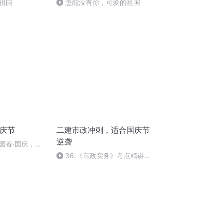
祖国
怎能没有你，可爱的祖国
国庆节
二建市政冲刺，适合国庆节
逆袭
园春·国庆，朗
36.《市政实务》考点精讲第
36节课_2020926212025