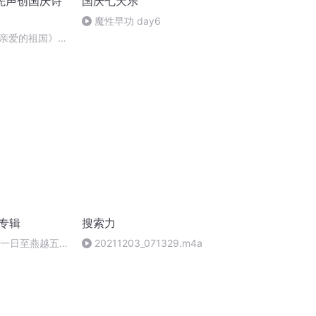
先声创国庆诗
国庆七天乐
魔性早功 day6
亲爱的祖国》温
诵专辑
搜索力
月一日至燕越五
20211203_071329.m4a
赋》组律18首