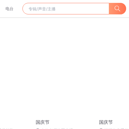
电台
国庆节
国庆节