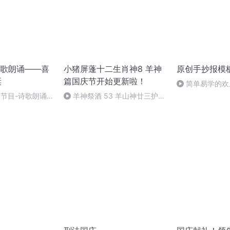
歌朗诵——喜
小猪屏蓬十二生肖神8 羊神
原创手抄报模
诞
篇国庆节开始更新啦！
简单易学的欢
#一分钟手抄报
别节目-诗歌朗诵-
羊神祭酒 53 羊山神廿三护祭
坛 敬天地白泽做祭酒（4）