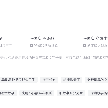
西
张国庆|舆论战
张国庆|穿越牛
倒悬空寺
特朗普的新形象
赫尔松大战近
突的关键之战，
专辑，包含正品授权的连播声音和文字全集，支持免费在线试听阅读和有声
在异世界抄书的那些日子
庆云传奇
超能搜索王
女权世界的文
搜神新记
重生之搜索引擎
重生之大抄袭王
一人有庆
抄袭
的渔童故事
失明小孩故事在线听
听故事东郭先生
你的故事借
千年夜行抄
我能搜索诸天
曲故事在线听
蹦迪故事孩子可以听吗
听故事武松打虎
慧慧听故