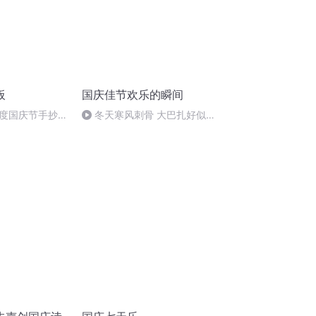
板
国庆佳节欢乐的瞬间
度国庆节手抄报
冬天寒风刺骨 大巴扎好似温
暖的春天