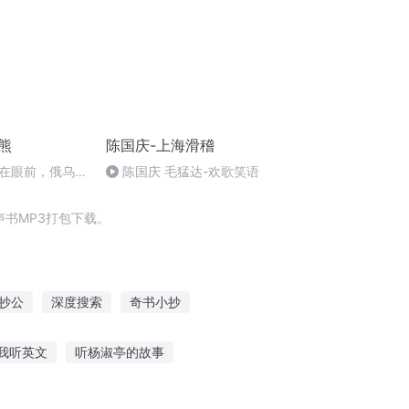
熊
陈国庆-上海滑稽
在眼前，俄乌冲
陈国庆 毛猛达-欢歌笑语
将会如何发展？
书MP3打包下载。
抄公
深度搜索
奇书小抄
者系统
穿越之大庆帝国
我听英文
听杨淑亭的故事
事ing
十二生肖故事在线听故事