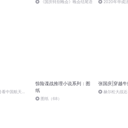
《国庆特别晚会》晚会结尾语
2020年华
法制史马志冰 (12
）
惊险谍战推理小说系列：图
张国庆|穿越牛
纸
号看中国航天
赫尔松大战近
突的关键之战，
图纸（68）