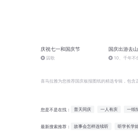
庆祝七一和国庆节
国庆出游去山
囚歌
10、千年不
喜马拉雅为您推荐国庆板报图纸的精选专辑，包含
普天同庆
一人有庆
一纸
您是不是在找：
一纸传说
万千神纸
末日
故事会怎样连续听
听学长学
最新搜索推荐：