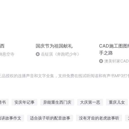
西
国庆节为祖国献礼
CAD施工图
手之路
倒悬空寺
岳钲淇《奔跑吧少年》
澳美轩家CA
习培训视频教程
正品授权的连播声音和文字全集，支持免费在线试听阅读和有声书MP3打
情书
安庆年记事
异能重生西门庆
大庆第一恶
重庆儿女
之纸
穿越之大庆帝国
庆阳成长手札
纸为重生
纸修时代
姐讲故事作文
适合孩子听的配音故事
没有牙齿的老虎故事听