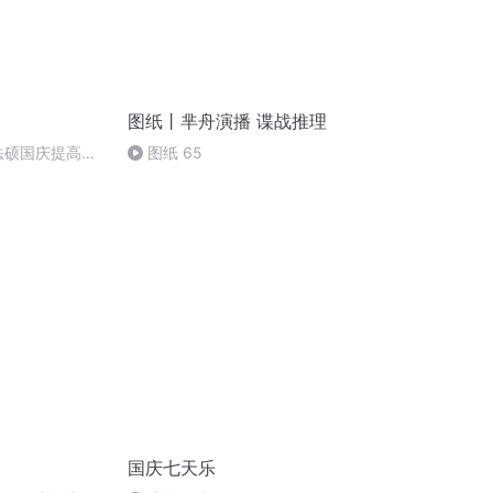
图纸丨芈舟演播 谍战推理
成法硕国庆提高班
图纸 65
国庆七天乐