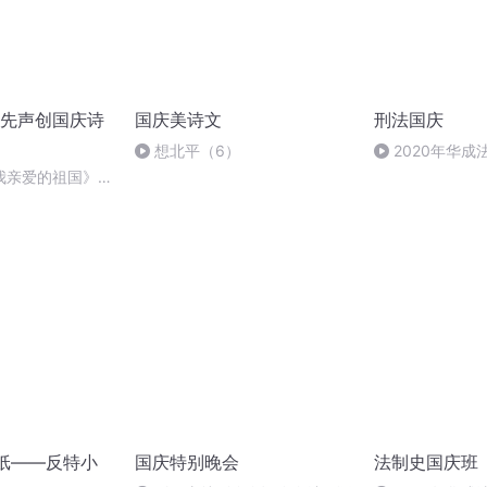
先声创国庆诗
国庆美诗文
刑法国庆
想北平（6）
2020年华
刑法陈 (26)
我亲爱的祖国》温
纸——反特小
国庆特别晚会
法制史国庆班