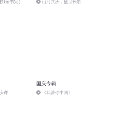
杖(全书完）
山河共庆，盛世长歌
国庆专辑
庆课
《我爱你中国》