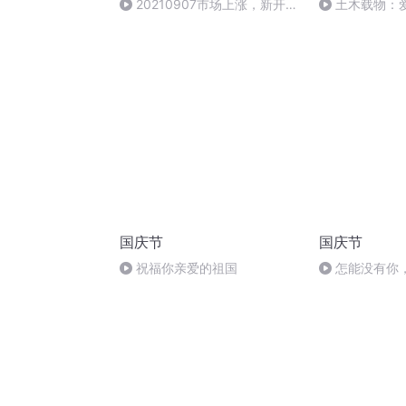
20210907市场上涨，新开一
土木载物：
期计划
登：不安全的“
- 图纸之外
国庆节
国庆节
祝福你亲爱的祖国
怎能没有你