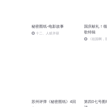
秘密图纸-电影故事
国庆献礼！领
歌特辑
十二、人赃并获
《祖国啊，
婉
苏州评弹《秘密图纸》4回
第四0七号图