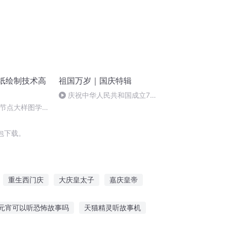
图纸绘制技术高
祖国万岁｜国庆特辑
庆祝中华人民共和国成立73
周年 天安门广场举行升国旗仪式
D节点大样图学
包下载。
重生西门庆
大庆皇太子
嘉庆皇帝
白纸时代
修仙报纸
庆余年之长歌行
元宵可以听恐怖故事吗
天猫精灵听故事机