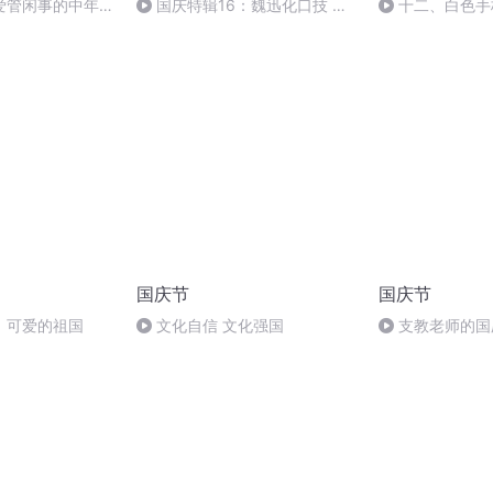
爱管闲事的中年神
国庆特辑16：魏迅化口技 二
十二、白色手
网络安全”宣传板
胡 东方红+一般唱法和原生态
国庆节
国庆节
，可爱的祖国
文化自信 文化强国
支教老师的国