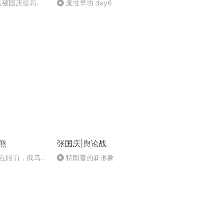
成法硕国庆提高班
魔性早功 day6
)
熊
张国庆|舆论战
在眼前，俄乌冲
特朗普的新形象
将会如何发展？