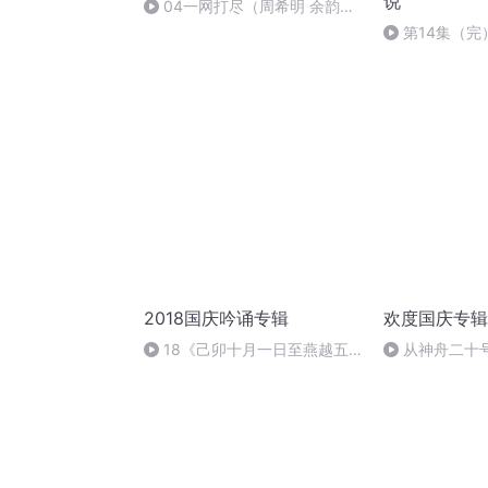
说
04一网打尽（周希明 余韵霖
潘瑛）_0
第14集（完
2018国庆吟诵专辑
欢度国庆专辑
18《己卯十月一日至燕越五
从神舟二十
日罹狴犴有感而赋》组律18首
的“隐形实力”
文天祥 自由吟诵