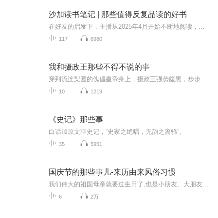
沙加读书笔记 | 那些值得反复品读的好书
在好友的启发下，主播从2025年4月开始不断地阅读，并发现如果将这些内容做成节目与大家分享，将会给很多没有时间阅读的朋友带来益处。于是，几十万字的笔记汇集成了这张专辑。只愿能让远方的你，有所收获！
117
6980
我和摄政王那些不得不说的事
穿到流连梨园的傀儡皇帝身上，摄政王强势腹黑，步步紧逼。撂挑子溜出宫，第一天捡到了一个十分英俊的傻子。傻子中了毒，皇帝一个心软被抓着解毒后来他发现这个傻子就是摄政王，得知真相，眼泪掉下来。据说摄政王掘地三尺找一个人，找到了要宠上天的。小皇...
10
1219
《史记》那些事
白话加原文聊史记，“史家之绝唱，无韵之离骚”。
35
5951
国庆节的那些事儿-来历由来风俗习惯
我们伟大的祖国母亲就要过生日了,也是小朋友、大朋友们最喜欢的“国庆小长假”或说“黄金周”还有说”国庆7天乐”的，说法真是不一而足。那么“国庆节”是怎么来的？自古以来国庆节怎么庆贺？新中国国庆节的来历，以及新中国国庆节的庆贺方式又有哪些呢？ ...
6
2万