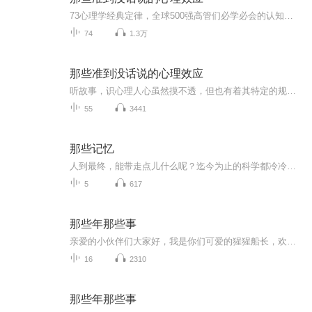
73心理学经典定律，全球500强高管们必学必会的认知法则 再复杂的人心，在心理学面前也是一片透明 告诉你一个真实的人类心理世界 73个妙趣横生的心理实验 73个匪夷所思的心理定律 73个精准无比的心理效应 认知自身 掌控情绪 规划人生 简单 好玩 实用 适用于商业谈判 职场沟通 人际交往 家庭教育 目录提要 第一卷 知己知彼:认知必用的心理学定律 002 / 无中生有让你防不胜防--鸟笼效应 006 / 庸人自扰害人不浅--自我参照效应 009 / 不值得做的事情就很难做好--不值得定律 012 / 遵从你内心的选择--乐队花车效应 015 / 星座究竟有几分准--巴纳姆效应 020 / 只缘身在此山中，自我认知中的盲区--苏东坡效应 024 / 走自己的路，让别人说去吧--韦奇定律 028 / 废除强迫症，剔除半途而废--蔡戈尼效应 032 / 一斑窥豹要不得--晕轮效应 035 / 懂得经营自己长处的人最聪明--瓦拉赫效应 038 / 重视加暗示，成就不凡--霍桑效应 041 / 莫用自己的喜好挑战他人的极限--投射效应 044 / 善用过度理论，收获美满生活--过度理由效应 047 / 摘掉无形的"有色眼镜"--刻板印象 050 / 眼见不一定为实--记忆偏差 053 / 专家并非不能质疑--权威效应 056 / 学习就要多反馈--反馈效应 058 / 说我行，我就行--期待效应 第二卷 左右逢源:社交达人交际必用的心理定律 062 / 距离产生美--刺猬效应 066 / 赠人玫瑰，手有余香--互惠关系定律 069 / 拉近相互之间的距离--自己人效应 073 / 给他人留下美好的第一印象--首因效应 076 / 新信息的重大影响--近因效应 079 / 退一步海阔天空--豁达效应 082 / 把握好"度"，你就是高人--适度原则 084 / 留人颜面，掌握说话分寸--瀑布心理效应 088 / 朋友决定自我层次--圈子效应 091 / 没有间隙的共赢--共生效应 095 / 微笑是最好的名片--曼狄诺定律 098 / 让所有人为你喝彩--自信法则 102 / 最有威力的武器是爱与关怀--南风法则 106 / 倾听是对别人最好的尊重-- 倾听原则 110 / 心有灵犀一点通--共鸣原则 113 / 把话说到他人心坎儿上--赞美效应 116 / 卸下对方的戒备感--黑暗效应 118 / 合作需要正确途径--三个和尚没水吃规律 第三卷 胜者为王:获取成功的心理学定律 122 / 患得患失败事，专心致志成事--瓦伦达心态 126 / 细节决定成败--细节定律 130 / 成就的大小取决于难度的高低--跨栏定律 133 / 我的人生我作主--毛毛虫效应 137 / 成功就是再坚持最后一分钟--临界点效应 140 / 目标决定高度--跳蚤效应 143 / 失败也是一种机会--比伦定律 146 / 男女搭配，干活不累--异性效应 148 / 生于忧患，死于安乐--青蛙效应 151 / 强者越强，弱者越弱--马太效应 154 / 巧用规律，获取成功--二八定律 157 / 学会尊重，你就得到了全部--马斯洛效应 160 / 告别无助，体验成功--习得性无助效应 164 / 通向成功的万能钥匙--示弱定律 167 / 不选合作选竞争--竞争优势效应 170 / 一种走向成功的捷径--登门槛效应 173 / 切勿画地为牢--心理定式 177 / 竞争孕育成功--鲶鱼效应 第四卷 掌控情绪:成就自我的心理学定律 180 / 解除忧虑的万能钥匙--卡瑞尔公式 184 / 信念改变一切--情绪ABC 理论 187 / 幸福= 效用/ 欲望--幸福公式 190 / 不要拿别人的过错来惩罚自己--踢猫效应 193 / 积极热情的心态可以改变一切--杜利奥定律 196 / 易怒者短命--野马结局 200 / 珍爱幸福，远离嫉妒--嫉妒心理 203 / 让心灵洒满阳光--酸葡萄与甜柠檬效应 207 / 放弃也是一种美--小池定理 210 / 不完美的人更可爱--出丑效应 213 / 不要败在自己手上--罗伯特定理 216 / 以快乐的视角看世界--视网膜效应 219 / 人比人气死人--对比效应 223 / 掌控自己的情绪，做快乐的主人--情绪效应 227 / 注意调整微小的不良情绪--蝴蝶效应 231 / 学会倾诉更健康--倾诉效应 235 / 心理素质左右成败--詹森效应 239 / 遇事多用脑--饿老鼠与布利斯效应 244 / 满招损，谦受益--卢维斯效应
74
1.3万
那些准到没话说的心理效应
听故事，识心理人心虽然摸不透，但也有着其特定的规律。这些心理效应通过实验和研究发现，任何一种都有利有弊，在这里用浅显直白的故事作为案例，深入浅出的给大家解释这些生活中常见的心理效应，并教大家，如何趋利避害。值得反复多听，反复揣摩。全新解...
55
3441
那些记忆
人到最终，能带走点儿什么呢？迄今为止的科学都冷冷地说：你什么都带不走。但是……如果真的精神不灭呢？或许精神真的能以某种未知的介质附丽在一棵草、一泓水、一阵风、一堆乱石之间，或者什么量子、质子之类的元素中呢？万一呢，谁说得清？认识论的渐进...
5
617
那些年那些事
亲爱的小伙伴们大家好，我是你们可爱的猩猩船长，欢迎大家今天来乘坐猩猩号飞船，飞船即将起飞，请大家系好安全带抓稳坐好，以免被甩出去！~~将将将！~~~落地平安~~~欢迎大家来到猩猩的家园，我是主播月亮的猩猩！~希望大家多来作客！~========================================================终于体会那句...你读过的书中藏着你走过的路...掉下的泪...爱过的人...终于明白...最残忍的魔法是长大！它带走了童心...最温...
16
2310
那些年那些事