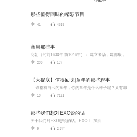
小故事
那些值得回味的精彩节目
41
4819
商周那些事
商朝（约前1600年-前1046年）： 建立者汤，建都殷，也被称为殷商。商朝是中国历史上第二个朝代，也是中国第一个有直接的同时期的文字记载的王朝。商朝经历了先商、早商和晚商三个阶段，前后相传17世31王，延续600年。商朝处于奴隶制鼎盛时期，文字为甲骨文...
236
1万
【大揭底】值得回味|童年的那些糗事
谁都有自己的童年，你的童年是什么样子呢？又有哪些值得回忆的趣事呢？相信这里边总有一两个让你觉得很糗的经历吧？我就跟大家分享一下那些不为人知的糗事......
13
7121
那些我们想对EXO说的话
关于我们对EXO想说的话。EXO-L 加油
9
2.3万