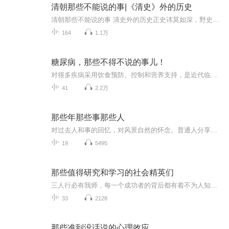
清朝那些不能说的事|《清史》外的历史
清朝那些不能说的事 清史外的历史正史讳莫如深，野史别有洞天。本专辑深挖《清史》未载的清代隐秘，从宫闱秘辛到官场暗斗，从民间异闻到朝野悬案，还原被正史刻意隐去的鲜活细节。不用晦涩考据，只讲听得懂的另类清代往事，带你跳出官方叙事框架，解锁你不...
164
1.1万
糖尿病，那些不得不说的事儿！
对很多疾病采用饮食预防、控制和营养支持，是近代临床医学和预防医学的一个重大进步。大量数据显示，采用适宜的营养治疗会有效降低某些疾病的发生和发展，改善临床结果，缩短住院时间，节约医疗费用。有些疾病或疾病的某些阶段，饮食控制甚至成为最主要或唯一的防治手段。
41
2.2万
那些年那些事那些人
对过去人和事的回忆，对风景自然的怀念。普通人分享生活的感悟。
19
5495
那些值得研究和学习的社会精英们
三人行必有我师，每一个成功者的背后都有着不为人知的勤奋和执着，站在巨人的肩膀上，与巨人的灵魂对话，你可以看到不一样的世界！
33
2128
那些准到没话说的心理效应