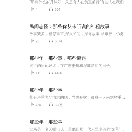
“那有什么岁月静好，只是有人在负重前行”有些人在我们的生命中不曾出现，却为我们做了很多很多，那些年的那些事是真实发生的，是一段真实的历史，是不该被我们遗忘的……
4
364
民间志怪：那些你从未听说的神秘故事
故事繁多，精彩难言,深入民间，探寻故事,路难行，仍勇往无前,舍万千故事，独爱民间传说,心之所向，步履不停,遍历山河人间，搜罗逸事奇闻,每个故事背后，都有一段传奇,沉醉民间故事，寻觅往昔风采,聆听传说，邂逅往昔的风华,您若愿意，共赴民间故事的盛宴
95
5874
那些年，那些事，那些遭遇
过往的日记诵读，在广东惠州和深圳漂泊的日子。
111
4166
那些年，那些事
带有严重恋父情结的她，当离开家，孤身一人来到省重点高中，彼此相见恨晚地遇到了生命中很重要的两个成年男人时，她会怎样？ 责任上，面对的是改变人生命运的高考；感情上，面对的是两个极其优秀的老师和处处帮着她的班长；伦理上，面对的是道德的底线和做...
730
3.4万
那些年，那些事
父亲是一名30后老人，是他们那一代人里少有的“文革”前的大学生。父亲爱读书，也爱写书，八十多岁仍然笔耕不辍。这些年我没少听他讲人生趣事，早就建议他写出来，近日，他终于开始动笔了，让我们跟随父亲的笔触，一起走进那些年、那些事，一起感受不同人...