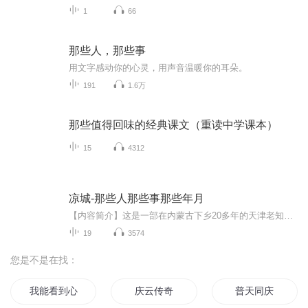
1
66
那些人，那些事
用文字感动你的心灵，用声音温暖你的耳朵。
191
1.6万
那些值得回味的经典课文（重读中学课本）
15
4312
凉城-那些人那些事那些年月
【内容简介】这是一部在内蒙古下乡20多年的天津老知青的回忆录。本部作品的前两集还没有上线的时候，我试着发了下朋友圈，当时就有旧部惊呼：哇，郑部长的小说，快更！也有朋友说，震撼，画面感极强。不言而喻，这些朋友都把我写的这点东西看作是小说。说...
19
3574
您是不是在找：
我能看到心动值
庆云传奇
普天同庆