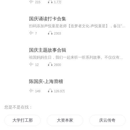
215
1.7万
国庆诵读打卡合集
扫码添加声悦童星老师【造梦者文化-声悦童星】，备注“诵读打卡”报名，已添加好友的，直接发送“诵读打卡”报名，报名成功后进入社群。
7
2303
国庆主题故事合辑
祖国妈妈生日，我们一起来听一听系列故事。不仅仅有《我的祖国》，还有红军故事，也有关于战争的故事，让大家体会到和平年代的不易。
12
2600
陈国庆-上海滑稽
149
126.9万
您是不是在找：
大学打工那些年
大资本家
庆云传奇