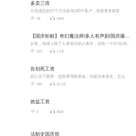
多卖三倍
引流成交的27个方法多找100个客户，创造更多财富
35
2604
【国庆钜献】奇幻魔法师/多人有声剧/国庆爆更七天乐
从前，地球上除了人类居住的人界外，还有一个叫“仙’的种族，居住在一个叫'地海”的异世界--也就是所谓的仙界。海内有三岛，上岛蓬菜，居神仙，中岛美蓉，居天仙，下岛源，居地仙。三岛中央，是考较群仙功力的场所--紫府。仙族族人考核升级，可以由地仙升...
501
1.6万
告别死工资
自己买了股票，也投资理财基金，但是买来卖去，怎么还亏出去了，本来是想着靠这个赚钱的啊！有没有想过根本的原因？问问自己的投资信念和价值观是什么？有以上问题请微信张彦每当晚上躺在床上看着别人朋友圈新闻网站上这个人到新马泰旅游了，满眼睛的海洋...
486
33.2万
效益工资
9
4826
法制史国庆班