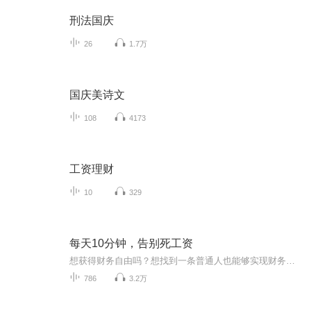
刑法国庆
26
1.7万
国庆美诗文
108
4173
工资理财
10
329
每天10分钟，告别死工资
想获得财务自由吗？想找到一条普通人也能够实现财务自由的路吗？听一听这张专辑，一定会给你有启发的！（想交流和进我读书群的听友可加威信，haoren131490）。真正的财务自由是什么？财务自由，就是当你不工作的时候，也不必为金钱发愁，因为你有其他渠道...
786
3.2万