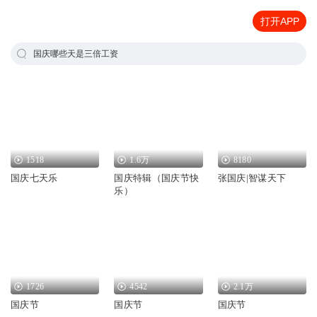
打开APP
国庆哪些天是三倍工资
1518
1.6万
8180
国庆七天乐
国庆特辑（国庆节快
张国庆|智谋天下
乐）
1726
4542
2.1万
国庆节
国庆节
国庆节