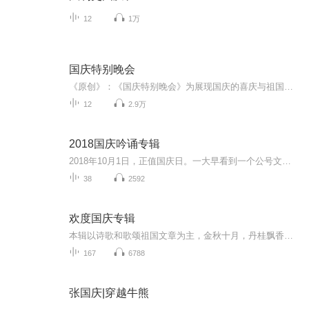
12
1万
国庆特别晚会
《原创》：《国庆特别晚会》为展现国庆的喜庆与祖国的深情我将以具体的场景切入从清晨升旗的庄严到街头巷尾的欢庆到历史与当下的交融，用优美的笔触传递对祖国的热爱与自豪！用诗歌和情感美文形式，歌颂祖国的繁荣富强，祝人民幸福安康！
12
2.9万
2018国庆吟诵专辑
2018年10月1日，正值国庆日。一大早看到一个公号文章，正是文天祥的《己卯十月一日至燕越五日罹狴犴有感而赋》。当然，彼十一非当今的十一。不过数字的巧合还是让人感触，今天拿来读一读，体味一番历史英杰的民族情怀，恰也当时。 根据诗题来看，这组诗是写于十月一日至十月五日之间，是文天祥被俘之后所作，这些诗作不仅有凛凛正气，更也能看的到他百端交集的复杂情感。另一首于右任先生的《望大陆》，微信公号有称《望乡》，一句“山之上国之殇”荡气回肠，一并兴起拿来读了一读。仓促间多有瑕疵...
38
2592
欢度国庆专辑
本辑以诗歌和歌颂祖国文章为主，金秋十月，丹桂飘香，在这个充满丰收喜悦的季节里，我们满怀激动和自豪，迎来了中华人民共和国76周年华诞。这不仅是一个庄重的纪念日，更是全体中华儿女共同欢庆的盛大的节日，承载着深厚的民族情感和历史意义.
167
6788
张国庆|穿越牛熊