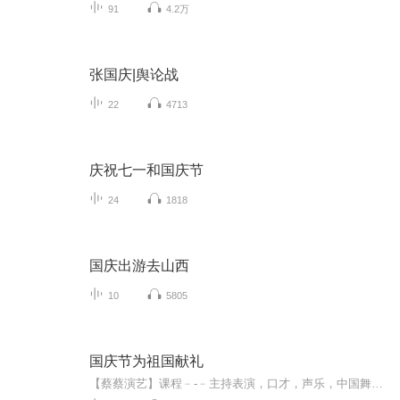
91
4.2万
张国庆|舆论战
22
4713
庆祝七一和国庆节
24
1818
国庆出游去山西
10
5805
国庆节为祖国献礼
【蔡蔡演艺】课程﹣-﹣主持表演，口才，声乐，中国舞，民族舞。独特的小舞台，专业的录音棚，每一位同学都能成为优秀的小明星。独特的教学模式，轻松上课，快乐学习！知名主持人，舞蹈家，高级教师任职授课！江南总校：河沟街42号三楼 18545856430江北分校...