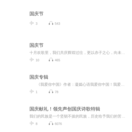
国庆节
3
543
国庆节
十月欢歌里，我们共庆辉煌过往，更以赤子之心，向未来书写滚烫的誓言——这盛世，值得我们以热爱相拥。
10
465
国庆专辑
《我爱你中国》作者：凝嫣心语我爱你中国！我爱你春天蓬勃的秧苗；我爱你秋日金黄的硕果。我爱你中国！我爱你青松气质，我爱你红梅品格！我爱你家乡的甜蔗好像乳汁滋润着我的心窝。我爱你中国，我要把最美的歌儿献给你，我的母亲我的祖国。我爱你中国，我爱...
1
78
国庆献礼！领先声创国庆诗歌特辑
我们的民族是一个坚韧不拔的民族，历史给予我们的苦难都变成了闪着金光的勋章！我们的国家是一个龙腾虎跃的国家，那条巨龙正以不可阻挡之势崛起于神奇的东方！------------------------------------------------值此祖国70周年华诞之际，领先声创以诗歌向祖国献礼！用我们的声音、用我们的热血、用我们的灵魂诵读经典爱国篇章，歌颂我们的祖国！永远繁荣富强！
8
6076