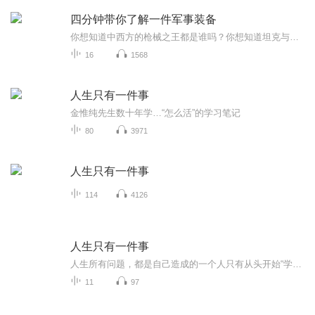
四分钟带你了解一件军事装备
你想知道中西方的枪械之王都是谁吗？你想知道坦克与装甲车的区别吗？你想知道子弹都分为哪些种类吗？你想知道古代人的兵器到底有多古怪吗？你想知道古代人兵器该怎么用吗？在这里，我会给你答案，小到匕首，大到潜艇航母，这里一应俱全这里是世界兵器百科...
16
1568
人生只有一件事
金惟纯先生数十年学…“怎么活”的学习笔记
80
3971
人生只有一件事
114
4126
人生只有一件事
人生所有问题，都是自己造成的一个人只有从头开始“学怎么活”—学如何听话，学如何说话，学如何赞美，学如何助人，学如何信任，学如何做小事……才能从根本上解决家庭、事业和人生中遇到的难题。《人生只有一件事》不仅是作者十多年来学怎么活的学习笔记...
11
97