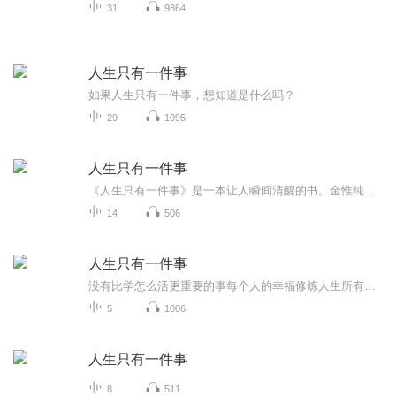
31
9864
人生只有一件事
如果人生只有一件事，想知道是什么吗？
29
1095
人生只有一件事
《人生只有一件事》是一本让人瞬间清醒的书。金惟纯先生用半生阅历道出真相：人生最重要的事，就是修己、活好自己。书中句句戳心，直指焦虑与内耗的根源，教我们把日子过简单、把内心活通透，适合每一个在迷茫中寻找方向的人。
14
506
人生只有一件事
没有比学怎么活更重要的事每个人的幸福修炼人生所有的问题都是自己造成的。一个人只有从头开始“学怎么活”:学如何听话、学如何说话、学如何赞美、学如何助人、学如何信任、学如何做小事…才能从根本上解决家庭事业和人生中遇到的难题。人生的一切都是大功...
5
1006
人生只有一件事
8
511