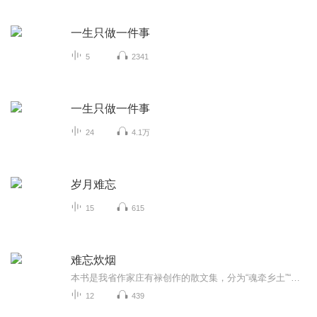
一生只做一件事
5
2341
一生只做一件事
24
4.1万
岁月难忘
15
615
难忘炊烟
本书是我省作家庄有禄创作的散文集，分为“魂牵乡土”“情系河山”“人物写真”“读文随想”等五辑，收录了《难忘炊烟》《初为人师》《谒恩师》《听书琐忆》等散文七十余篇。作者在本书中描绘了故乡的山川风物，记录了自己的生活感悟、人生体会，这些点滴...
12
439