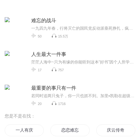
难忘的战斗
一九四九年春，行将灭亡的国民党反动派垂死挣扎，疯狂地破坏城市。盘踞在华中最大的城市——武汉的敌人，溃逃时蓄意制造严重粮荒，妄图陷全市百万人民于饥饿之中，动摇瓦解人民政权，迫使我们退出城市。武汉一解放，军管会立即组织了一批粮食采购队，解决...
50
15.5万
人生最大一件事
茫茫人海中~只为有缘的你能听到这本“好书”因个人所学汉字有限，可能有个别字读错，但不影响对文章大意的理解敬请包涵!鼓起勇气分享给有缘的你~南无阿弥陀佛
17
757
最重要的事只有一件
若同时追两只兔子，你一只也抓不到。加里•凯勒在超级畅销书《最重要的事，只有一件》中告诉我们：尽量缩小目标，专注于当下那一件最重要的事，就能够获得成功高效的生活。
20
1716
您是不是在找：
一人有庆
恋恋难忘
庆云传奇