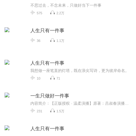
不思过去，不念未来，只做好当下一件事
575
2.2万
人生只有一件事
36
1.1万
人生只有一件事
我想做一座笔直的灯塔，既在浪尖写诗，更为彼岸命名。
10
71
一生只做好一件事
内容简介：【正版授权 · 温柔演播】原著：吕叔春演播：慕容依非一生很短，与其贪多求全，不如专注一事。我用温柔的声音，为你完整演播这部经典成长作品。帮你摆脱焦虑纠结、打破精神内耗、学会聚焦目标，把一件小事做到极致，活出自在与笃定。正版音频，...
231
1.5万
人生只有一件事