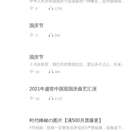
中华人民共和国国庆节是国家的一种象征，是伴随着国家的出现而出现的。让我们用诗歌朗诵歌颂祖国的繁荣富强，国泰民安。
8
1726
国庆节
3
543
国庆节
十月欢歌里，我们共庆辉煌过往，更以赤子之心，向未来书写滚烫的誓言——这盛世，值得我们以热爱相拥。
10
465
2021年盛世中国迎国庆曲艺汇演
63
2.1万
时代峰峻の图片【满500月票爆更】
‼️可投稿，投稿一定要发在评论区‼️严禁贴脸，贴脸皮下塌/BE多次贴脸永久拉黑会在评论区里发一些视频中的图片，想要视频里的图片看评论区已经下楼的只有投稿才会发，不投稿不发可单人，可CP（可跨代），可多人，可团体●TFBOYS王俊凯、王源、易烊千玺（...