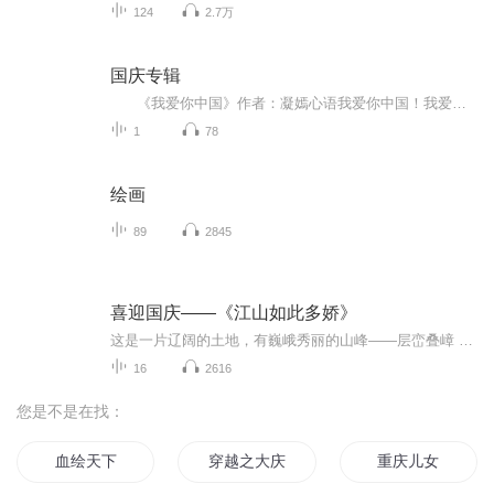
124
2.7万
国庆专辑
《我爱你中国》作者：凝嫣心语我爱你中国！我爱你春天蓬勃的秧苗；我爱你秋日金黄的硕果。我爱你中国！我爱你青松气质，我爱你红梅品格！我爱你家乡的甜蔗好像乳汁滋润着我的心窝。我爱你中国，我要把最美的歌儿献给你，我的母亲我的祖国。我爱你中国，我爱...
1
78
绘画
89
2845
喜迎国庆——《江山如此多娇》
这是一片辽阔的土地，有巍峨秀丽的山峰——层峦叠嶂 ；这是一片广袤的土地，有奔流不息的江河——百折不回 ；这是一片富饶的土地，有波涛澎湃的大海——深邃无垠； 这是一片神奇的土地，千年运河、万里长城 。江山如此多娇，文明如此灿烂！这是我的祖国，瞰祖国大好河山，品中华人文之美！
16
2616
您是不是在找：
血绘天下
穿越之大庆帝国
重庆儿女