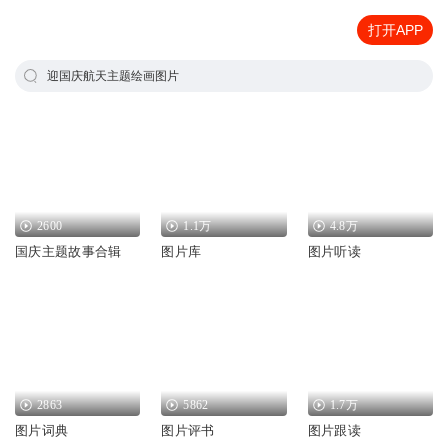
打开APP
迎国庆航天主题绘画图片
2600
1.1万
4.8万
国庆主题故事合辑
图片库
图片听读
2863
5862
1.7万
图片词典
图片评书
图片跟读