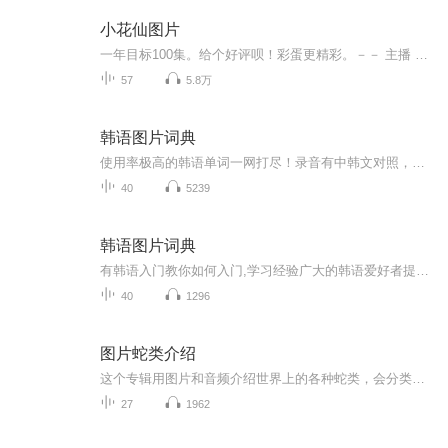
小花仙图片
一年目标100集。给个好评呗！彩蛋更精彩。－－ 主播 贝瑞吖也叫逆光小爱
57
5.8万
韩语图片词典
使用率极高的韩语单词一网打尽！录音有中韩文对照，方便同学们在路上收听磨耳朵！更多韩语学习的内容，欢迎关注订阅“韩语助手FM” ：）
40
5239
韩语图片词典
有韩语入门教你如何入门,学习经验广大的韩语爱好者提供自己学习的心得体会;韩语词汇包含各类词汇满足你各个方面的需求;韩语阅读:韩国古今各种书籍、童话、谚语等的阅读;韩语...
40
1296
图片蛇类介绍
这个专辑用图片和音频介绍世界上的各种蛇类，会分类别介绍，如有错误欢迎指正。
27
1962