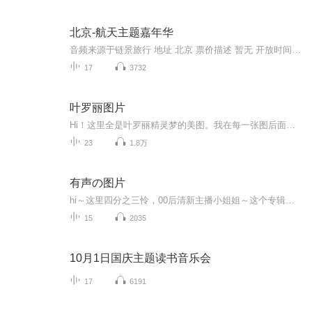
北京-航天主题嘉年华
音频来源于链景旅行 地址 北京 票价描述 暂无 开放时间 全天 乘车信息 暂无
17
3732
叶罗丽图片
Hi！这里全是叶罗丽精灵梦的美图。我在每一张图后面都给大家留了点时间让大家把喜欢的图保存下来。如果你觉得这个图不太清晰，你可以私信找我要原图哦！
23
1.8万
有声の图片
hi～这里四分之三怜，00后清新主播小姐姐～这个专辑是由四分之三怜与微笑小熊工作室合作出版，由于都是千怜的工作室，所以质量保障十分，如果您恶意差评，说明您眼睛要么是x了，要么就是您道德有问题～好啦，也当作是千怜500粉丝的福利专辑叭别对我说我喜欢你你廉价的喜欢抵不上夏天的一根雪糕
15
2035
10月1日国庆主题读书音乐会
17
6191