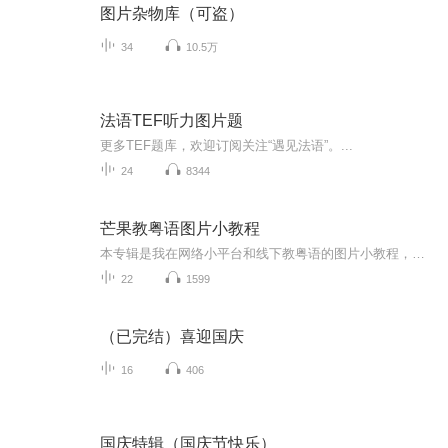
图片杂物库（可盗）
34
10.5万
法语TEF听力图片题
更多TEF题库，欢迎订阅关注“遇见法语”。...
24
8344
芒果教粤语图片小教程
本专辑是我在网络小平台和线下教粤语的图片小教程，做成图片是方便传播保存下来哦！这些教程涉及生活各方面，而且是基础加地道口语都有，非常实用，建议保存！
22
1599
（已完结）喜迎国庆
16
406
国庆特辑（国庆节快乐）