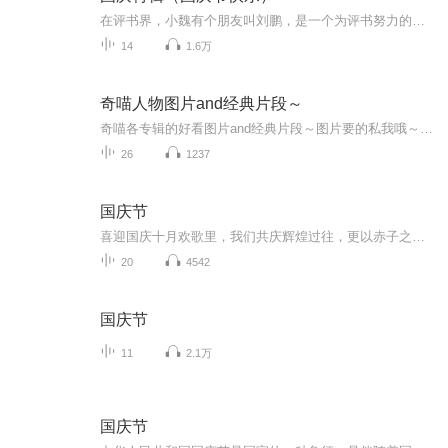
在评书界，小魏有个朋友叫刘鹏，是一个为评书努力的小伙子。在2021年国庆期间，他想弄个特辑，便烦劳我给他录个爱国题材的评书小段儿。这种事情，不是特殊情况，小魏一般不会拒绝，也就给其录了一个《鲁迅踢鬼》，等他传完，我再传到我的专辑里。另外，小...
14
1.6万
奇喵人物图片and经典片段～
奇喵各专辑的好看图片and经典片段～图片要的私我哦～我发泥～（要关注+专辑好评噢）
26
1237
国庆节
喜迎国庆十月欢歌里，我们共庆辉煌过往，更以赤子之心，向未来书写滚烫的誓言——这盛世，值得我们以热爱相拥。
20
4542
国庆节
11
2.1万
国庆节