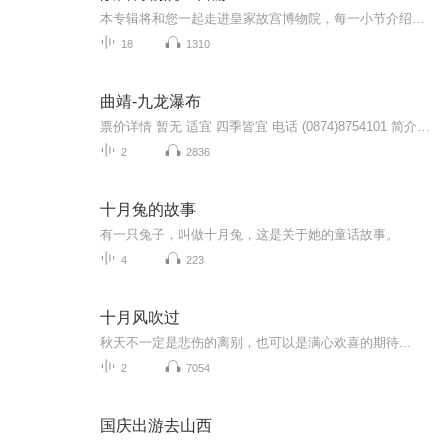
本专辑将和您一起走进皇家故宫博物院，每一小节介绍一个景点，涉及到建筑特点，历史故事等
18
1310
曲靖-九龙瀑布
票价详情 暂无 适宜 四季皆宜 电话 (0874)8754101 简介 亲爱的游客朋友，九龙瀑布群因其瀑布众多，景点密集而形成其独有的观赏特点，一年四季美景不断。今天肯定让您看遍美景。九龙瀑布是九龙河上最具盛名的大瀑布，当地布依族群众一向称之为“大叠水”，...
2
2836
十月兔的故事
有一只兔子，叫做十月兔，这是关于她的童话故事。
4
223
十月风吹过
秋天不一定是悲伤的离别，也可以是满心欢喜的期待...
2
7054
国庆出游去山西