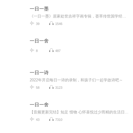
一日一墨
《一日一墨》居家处世吉祥字画专辑，荟萃传世国学经典名句、原创家风格言，跟随二十四节气与传统佳节轮转更新。结合国风字画与吉祥摆件陈设讲解，每日品读一句箴言，修养身心、传承优良家风，打造专属东方居家生活美学。©2026 幸福调频间｜豆包·清禾集 ...
39
1546
一日一舍
8
487
一日一诗
2022年开启每日一诗的录制，和孩子们一起学故诗吧～
58
3123
一日一舍
【音频更新完结】知足 惜物 心怀喜悦过少而精的生活日本知名极简主义者的极简生活实践
43
7310