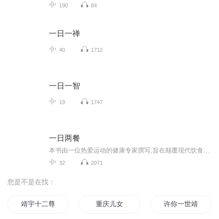
190
84
一日一禅
40
1712
一日一智
19
1747
一日两餐
本书由一位热爱运动的健康专家撰写,旨在颠覆现代饮食观念,揭示胰岛素失衡与肥胖之间的关系。通过分析胰岛素的作用和代谢灵活性,作者提出了祖先饮食和一日两餐计划作为改善健康的关键策略。书中详细介绍了现代饮食的误区, 强调超级食物的重要性,并介绍了间...
32
2071
您是不是在找：
靖宇十二尊
重庆儿女
许你一世靖好