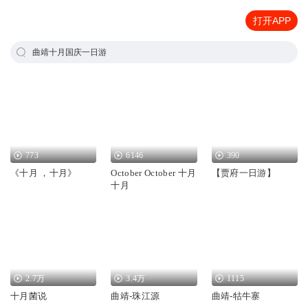
打开APP
曲靖十月国庆一日游
773
6146
390
《十月 ，十月》
October October 十月
【贾府一日游】
十月
2.7万
3.4万
1115
十月菌说
曲靖-珠江源
曲靖-牯牛寨