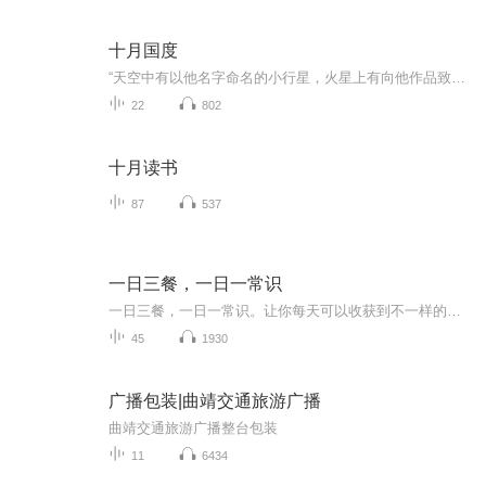
十月国度
“天空中有以他名字命名的小行星，火星上有向他作品致敬的火山口”当代奇幻大师布拉德伯里最富盛誉的怪谈经典* “四十年来，这部小说集引领无数读者从恐惧中找到乐趣”十九个故事，十九个脑洞，一个“全员凶手”的诡异暗黑国度* “那里的人是秋的子民，脑...
22
802
十月读书
87
537
一日三餐，一日一常识
一日三餐，一日一常识。让你每天可以收获到不一样的生活方式和三餐的美食文化。让你每天可以进步一点点，生活方式跨出一大步。
45
1930
广播包装|曲靖交通旅游广播
曲靖交通旅游广播整台包装
11
6434