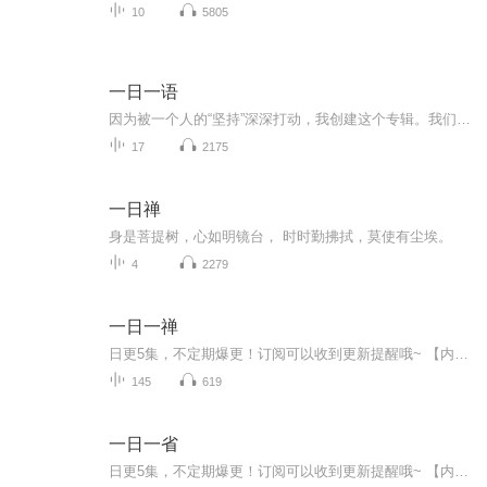
10
5805
一日一语
因为被一个人的“坚持”深深打动，我创建这个专辑。我们也许每天都在重复说“忙”，但是却也还是有人能够把碎片的时间填的满满的，一直坚持用文字记录每一天的心得感受。所以，我想把它传递下去，感受所谓”持之以恒“的力量。
17
2175
一日禅
身是菩提树，心如明镜台， 时时勤拂拭，莫使有尘埃。
4
2279
一日一禅
日更5集，不定期爆更！订阅可以收到更新提醒哦~ 【内容简介】 “禅”是一面镜子，可以照彻人的心性； “禅”是一盏明灯，可以照亮人的心路。禅的思想是空灵、豁达、阔、明朗的人间清流；禅的生活是积极、自在、简朴、自适的安心方式；禅的理念是教人首...
145
619
一日一省
日更5集，不定期爆更！订阅可以收到更新提醒哦~ 【内容简介】 《一日一省大全集(超值金版)》撷取了大师先哲的智慧，篇篇蕴含振聋发聩、发人深省的生活真理，促使你扪心自省，将你思想中浅薄、浮躁、消沉、自满、狂傲等污垢涤荡干净，让你在反思中重新...