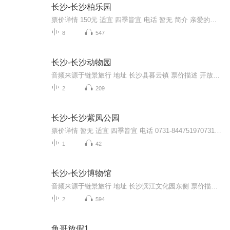
长沙-长沙柏乐园
票价详情 150元 适宜 四季皆宜 电话 暂无 简介 亲爱的游客，欢迎您来到长沙柏乐园体验游玩。长沙柏乐园是湖南首家游乐综合体、中国大型渔文化主题游乐园，它是由“陆地游乐、水上乐园、动物王国”等七大版块组成；里面拥有25个大型机动游乐设备、18个互动...
8
547
长沙-长沙动物园
音频来源于链景旅行 地址 长沙县暮云镇 票价描述 开放时间 夏季8：00—18：00、冬季8：00—17：30 乘车信息
2
209
长沙-长沙紫凤公园
票价详情 暂无 适宜 四季皆宜 电话 0731-844751970731-84481649 简介 亲爱的游客，欢迎您来到美丽的长沙紫凤公园参观游览。长沙紫凤公园位于美丽的湖南省会-长沙市的北部，倚湘江北大桥而建。紫凤公园虽然占地面积不是很大，但园内风景优美。曲径通幽、长...
1
42
长沙-长沙博物馆
音频来源于链景旅行 地址 长沙滨江文化园东侧 票价描述 每周二至周日9:00—16:30(16:00停止发票入馆) 开放时间 9:00—16:30 乘车信息 公交11路、106路：二馆一厅站地铁1号线：北辰三角洲站
2
594
龟哥放假1