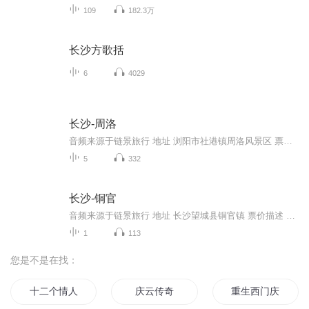
109
182.3万
长沙方歌括
6
4029
长沙-周洛
音频来源于链景旅行 地址 浏阳市社港镇周洛风景区 票价描述 开放时间 乘车信息
5
332
长沙-铜官
音频来源于链景旅行 地址 长沙望城县铜官镇 票价描述 开放时间 乘车信息
1
113
您是不是在找：
十二个情人节
庆云传奇
重生西门庆