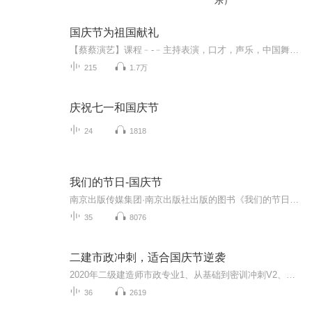
乐）
国庆节为祖国献礼
【蔡蔡演艺】课程﹣-﹣主持表演，口才，声乐，中国舞，民族舞。独特的小舞台，专业的录音棚，每一位同学都能成为优秀的小明星。独特的教学模式，轻松上课，快乐学习！知名主持人，舞蹈家，高级教师任职授课！江南总校：河沟街42号三楼 18545856430江北分校...
215
1.7万
庆祝七一和国庆节
24
1818
我们的节日-国庆节
南京出版传媒集团·南京出版社出版的图书《我们的节日》通过对中国节日文化和节日意义进行深度的挖掘，面向青少年群体构建独具特色的栏目内容，以此丰富春节、元宵节、清明节、端午节、七夕节、中秋节、重阳节等传统节日；六一节、教师节、国庆节等新兴节日的文化内涵和表现形式。促进青少年形成新的节日习俗，提升节日仪式感、认同感。音频作品由金陵朗读者联盟志愿者朗诵，南京音像出版社、金陵图书馆联合制作。
35
8076
二建市政冲刺，适合国庆节逆袭
2020年二级建造师市政专业1、从基础到密训冲刺V2、从精华课程到超压密押V3、0基础同步更新v4、持续更新到2020年考试V5、只要你跟着学让你一次稳拿证V6、渠道超压压题，超压三页纸等独家绝密压题!
36
2619