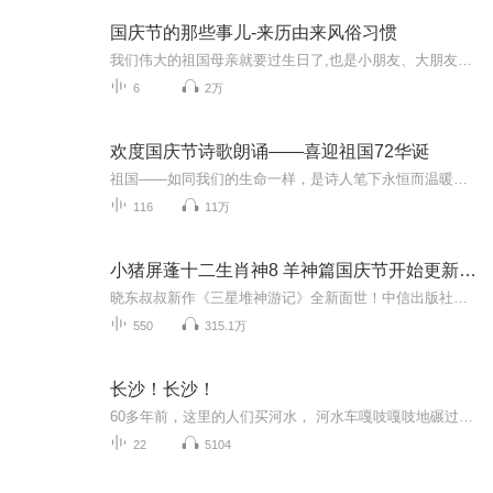
国庆节的那些事儿-来历由来风俗习惯
我们伟大的祖国母亲就要过生日了,也是小朋友、大朋友们最喜欢的“国庆小长假”或说“黄金周”还有说”国庆7天乐”的，说法真是不一而足。那么“国庆节”是怎么来的？自古以来国庆节怎么庆贺？新中国国庆节的来历，以及新中国国庆节的庆贺方式又有哪些呢？ ...
6
2万
欢度国庆节诗歌朗诵——喜迎祖国72华诞
祖国——如同我们的生命一样，是诗人笔下永恒而温暖的主题。在祖国72周年华诞来临之际，特创建这个诗歌朗诵专辑，诵读经典爱国篇章，和大家一起歌颂祖国，向国庆的献礼！祝愿伟大的祖国繁荣富强，祝愿大家国庆节快乐，度过平安快乐的黄金周假期！
116
11万
小猪屏蓬十二生肖神8 羊神篇国庆节开始更新啦！
晓东叔叔新作《三星堆神游记》全新面世！中信出版社出版！京东当当淘宝均有售！点蓝色字收听——《小猪屏蓬爆笑日记2024》《小猪屏蓬爆笑日记2》《小猪屏蓬爆笑日记1》让你笑得喘不上气！《我进故宫当富翁——小猪屏蓬故宫财商笔记》教你成为大富翁！《小...
550
315.1万
长沙！长沙！
60多年前，这里的人们买河水， 河水车嘎吱嘎吱地碾过麻石街…… 50多年前，下大雨时， 这里的人们穿着木屐、打着油布伞， 走遍了南门到北门、七里容三分的云烟古城。 这是三代长沙人的生活印记 这是60年城市的苍桑变迁 社会发展与个人命运的交织 构成你我亲切的长沙记忆 呈现最温暖的人和事 长沙！长沙！ 我深情的呼唤 只为与你割舍不了的情怀 所有的弥足珍贵，都和长沙有关。
22
5104