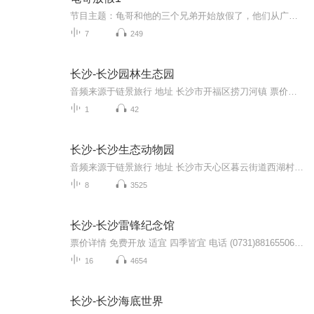
节目主题：龟哥和他的三个兄弟开始放假了，他们从广州回来之后正式开始了寒假生活，他们有很多作业，每天都挺充实。拉布布和企鹅也很喜欢放假，因为有大量时间可以和跟龟哥一起玩。
7
249
长沙-长沙园林生态园
音频来源于链景旅行 地址 长沙市开福区捞刀河镇 票价描述 暂无 开放时间 全天 乘车信息 暂无
1
42
长沙-长沙生态动物园
音频来源于链景旅行 地址 长沙市天心区暮云街道西湖村 票价描述 暂无 开放时间 8:30-17:00 乘车信息 暂无
8
3525
长沙-长沙雷锋纪念馆
票价详情 免费开放 适宜 四季皆宜 电话 (0731)88165506 简介 亲爱的游客朋友，欢迎您来到湖南雷锋纪念馆参观游览。雷锋在中国可以说是位家喻户晓的人物，提起他，相信您一定会想到《学习雷锋好榜样》这首歌。新中国成立几十年来，许许多多的榜样、模范，曾...
16
4654
长沙-长沙海底世界