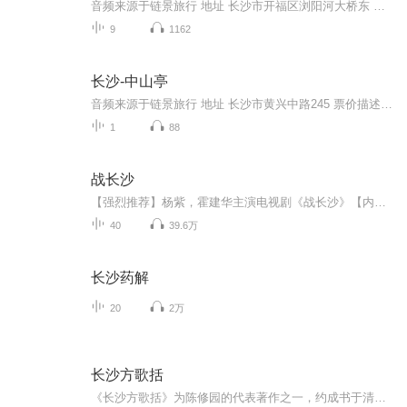
音频来源于链景旅行 地址 长沙市开福区浏阳河大桥东 票价描述 海洋馆门票为75元／人，小孩半价优惠。海底世界水上乐园成人票价：40元/人，1.4米以下小孩票价20元。 开放时间 10：00—22：30 乘车信息
9
1162
长沙-中山亭
音频来源于链景旅行 地址 长沙市黄兴中路245 票价描述 免费 开放时间 全天开放 乘车信息 经过中山亭的线路: 167路(原旅2路) 旅3路 143路 803路 808路
1
88
战长沙
【强烈推荐】杨紫，霍建华主演电视剧《战长沙》【内容简介】故事发生在抗日战争初期，日军攻陷武汉后一路南下，长沙危在旦夕。面对突如其来的战事，城内人心惶惶，不少人携家带口南逃西奔。胡家孙女婿薛君山极力安排胡家最为宠爱的一对龙凤胎胡湘湘和胡小...
40
39.6万
长沙药解
20
2万
长沙方歌括
《长沙方歌括》为陈修园的代表著作之一，约成书于清嘉庆十三（1808）。书分六卷，歌括112首。