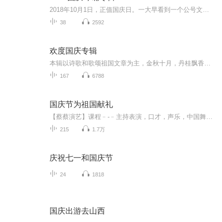
2018年10月1日，正值国庆日。一大早看到一个公号文章，正是文天祥的《己卯十月一日至燕越五日罹狴犴有感而赋》。当然，彼十一非当今的十一。不过数字的巧合还是让人感触，今天拿来读一读，体味一番历史英杰的民族情怀，恰也当时。 根据诗题来看，这组诗是写于十月一日至十月五日之间，是文天祥被俘之后所作，这些诗作不仅有凛凛正气，更也能看的到他百端交集的复杂情感。另一首于右任先生的《望大陆》，微信公号有称《望乡》，一句“山之上国之殇”荡气回肠，一并兴起拿来读了一读。仓促间多有瑕疵...
38
2592
欢度国庆专辑
本辑以诗歌和歌颂祖国文章为主，金秋十月，丹桂飘香，在这个充满丰收喜悦的季节里，我们满怀激动和自豪，迎来了中华人民共和国76周年华诞。这不仅是一个庄重的纪念日，更是全体中华儿女共同欢庆的盛大的节日，承载着深厚的民族情感和历史意义.
167
6788
国庆节为祖国献礼
【蔡蔡演艺】课程﹣-﹣主持表演，口才，声乐，中国舞，民族舞。独特的小舞台，专业的录音棚，每一位同学都能成为优秀的小明星。独特的教学模式，轻松上课，快乐学习！知名主持人，舞蹈家，高级教师任职授课！江南总校：河沟街42号三楼 18545856430江北分校...
215
1.7万
庆祝七一和国庆节
24
1818
国庆出游去山西