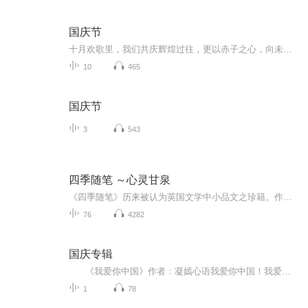
国庆节
十月欢歌里，我们共庆辉煌过往，更以赤子之心，向未来书写滚烫的誓言——这盛世，值得我们以热爱相拥。
10
465
国庆节
3
543
四季随笔 ～心灵甘泉
《四季随笔》历来被认为英国文学中小品文之珍籍。作者吉辛以隐士赖克罗夫特的自述，抒发了自己对文学名著的爱好与追求，对大自然恬静生活的向往，是其坦然真切、发自肺腑的人生独白。译作洋溢着古典主义、浪漫主义和深刻哲思的华彩，融入了译者对人生、对...
76
4282
国庆专辑
《我爱你中国》作者：凝嫣心语我爱你中国！我爱你春天蓬勃的秧苗；我爱你秋日金黄的硕果。我爱你中国！我爱你青松气质，我爱你红梅品格！我爱你家乡的甜蔗好像乳汁滋润着我的心窝。我爱你中国，我要把最美的歌儿献给你，我的母亲我的祖国。我爱你中国，我爱...
1
78