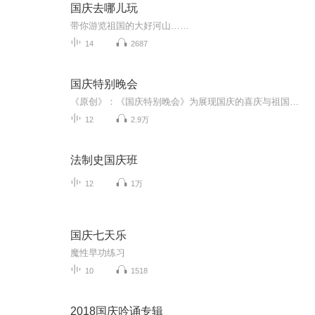
国庆去哪儿玩
带你游览祖国的大好河山……
14
2687
国庆特别晚会
《原创》：《国庆特别晚会》为展现国庆的喜庆与祖国的深情我将以具体的场景切入从清晨升旗的庄严到街头巷尾的欢庆到历史与当下的交融，用优美的笔触传递对祖国的热爱与自豪！用诗歌和情感美文形式，歌颂祖国的繁荣富强，祝人民幸福安康！
12
2.9万
法制史国庆班
12
1万
国庆七天乐
魔性早功练习
10
1518
2018国庆吟诵专辑