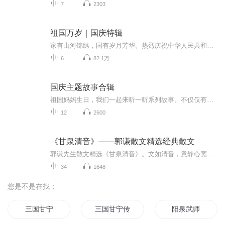
7
2303
祖国万岁｜国庆特辑
家有山河锦绣，国有岁月芳华。热烈庆祝中华人民共和国成立73周年！
6
82.1万
国庆主题故事合辑
祖国妈妈生日，我们一起来听一听系列故事。不仅仅有《我的祖国》，还有红军故事，也有关于战争的故事，让大家体会到和平年代的不易。
12
2600
《甘泉清音》——郭谦散文精选经典散文
郭谦先生散文精选《甘泉清音》。文如清音，意静心宽。一字一句，温润有声，愿在美文相伴中，寻得内心安宁与人生智慧。
34
1648
您是不是在找：
三国甘宁
三国甘宁传
阳泉武师