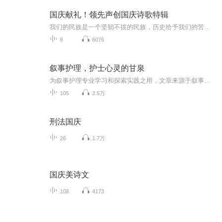
国庆献礼！领先声创国庆诗歌特辑
我们的民族是一个坚韧不拔的民族，历史给予我们的苦难都变成了闪着金光的勋章！我们的国家是一个龙腾虎跃的国家，那条巨龙正以不可阻挡之势崛起于神奇的东方！------------------------------------------------值此祖国70周年华诞之际，领先声创以诗歌向祖国献礼！用我们的声音、用我们的热血、用我们的灵魂诵读经典爱国篇章，歌颂我们的祖国！永远繁荣富强！
8
6076
叙事护理，护士心灵的甘泉
为叙事护理专业学习和探索实践之用，文章来源于叙事护理微信公众号，原创李春
105
2.5万
刑法国庆
26
1.7万
国庆美诗文
108
4173