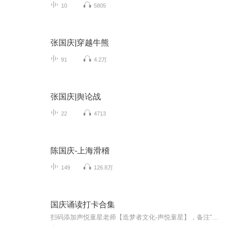
10
5805
张国庆|穿越牛熊
91
4.2万
张国庆|舆论战
22
4713
陈国庆-上海滑稽
149
126.8万
国庆诵读打卡合集
扫码添加声悦童星老师【造梦者文化-声悦童星】，备注“诵读打卡”报名，已添加好友的，直接发送“诵读打卡”报名，报名成功后进入社群。