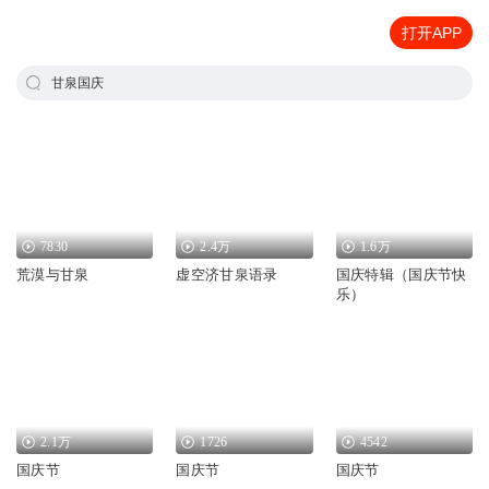
打开APP
甘泉国庆
7830
2.4万
1.6万
荒漠与甘泉
虚空济甘泉语录
国庆特辑（国庆节快
乐）
2.1万
1726
4542
国庆节
国庆节
国庆节